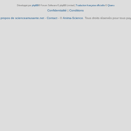
Développé par
phpBB
® Forum Software © phpBB Limited
|
Traduction française officielle
©
Qiaeru
Confidentialité
|
Conditions
 propos de scienceamusante.net
-
Contact
- ©
Anima-Science
. Tous droits réservés pour tous pay