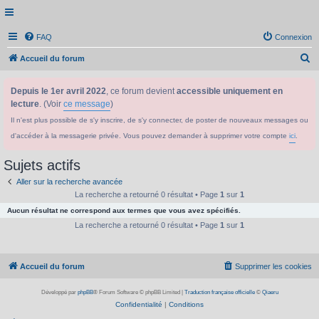
FAQ
Connexion
R
Accueil du forum
e
Depuis le 1er avril 2022
, ce forum devient
accessible uniquement en
c
lecture
. (Voir
ce message
)
h
Il n'est plus possible de s'y inscrire, de s'y connecter, de poster de nouveaux messages ou
e
d'accéder à la messagerie privée. Vous pouvez demander à supprimer votre compte
ici
.
r
c
Sujets actifs
h
Aller sur la recherche avancée
e
La recherche a retourné 0 résultat • Page
1
sur
1
Aucun résultat ne correspond aux termes que vous avez spécifiés.
r
La recherche a retourné 0 résultat • Page
1
sur
1
Accueil du forum
Supprimer les cookies
Développé par
phpBB
® Forum Software © phpBB Limited
|
Traduction française officielle
©
Qiaeru
Confidentialité
|
Conditions