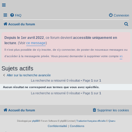
FAQ
Connexion
R
Accueil du forum
e
Depuis le 1er avril 2022
, ce forum devient
accessible uniquement en
c
lecture
. (Voir
ce message
)
h
Il n'est plus possible de s'y inscrire, de s'y connecter, de poster de nouveaux messages ou
e
d'accéder à la messagerie privée. Vous pouvez demander à supprimer votre compte
ici
.
r
c
Sujets actifs
h
Aller sur la recherche avancée
e
La recherche a retourné 0 résultat • Page
1
sur
1
Aucun résultat ne correspond aux termes que vous avez spécifiés.
r
La recherche a retourné 0 résultat • Page
1
sur
1
Accueil du forum
Supprimer les cookies
Développé par
phpBB
® Forum Software © phpBB Limited
|
Traduction française officielle
©
Qiaeru
Confidentialité
|
Conditions