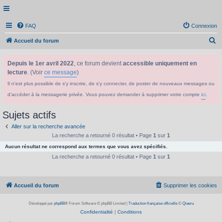
FAQ
Connexion
R
Accueil du forum
e
Depuis le 1er avril 2022
, ce forum devient
accessible uniquement en
c
lecture
. (Voir
ce message
)
h
Il n'est plus possible de s'y inscrire, de s'y connecter, de poster de nouveaux messages ou
e
d'accéder à la messagerie privée. Vous pouvez demander à supprimer votre compte
ici
.
r
c
Sujets actifs
h
Aller sur la recherche avancée
e
La recherche a retourné 0 résultat • Page
1
sur
1
Aucun résultat ne correspond aux termes que vous avez spécifiés.
r
La recherche a retourné 0 résultat • Page
1
sur
1
Accueil du forum
Supprimer les cookies
Développé par
phpBB
® Forum Software © phpBB Limited
|
Traduction française officielle
©
Qiaeru
Confidentialité
|
Conditions