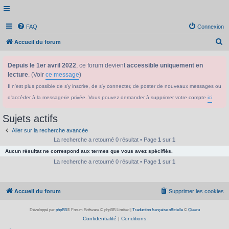
FAQ
Connexion
R
Accueil du forum
e
Depuis le 1er avril 2022
, ce forum devient
accessible uniquement en
c
lecture
. (Voir
ce message
)
h
Il n'est plus possible de s'y inscrire, de s'y connecter, de poster de nouveaux messages ou
e
d'accéder à la messagerie privée. Vous pouvez demander à supprimer votre compte
ici
.
r
c
Sujets actifs
h
Aller sur la recherche avancée
e
La recherche a retourné 0 résultat • Page
1
sur
1
Aucun résultat ne correspond aux termes que vous avez spécifiés.
r
La recherche a retourné 0 résultat • Page
1
sur
1
Accueil du forum
Supprimer les cookies
Développé par
phpBB
® Forum Software © phpBB Limited
|
Traduction française officielle
©
Qiaeru
Confidentialité
|
Conditions