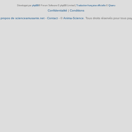
Développé par
phpBB
® Forum Software © phpBB Limited
|
Traduction française officielle
©
Qiaeru
Confidentialité
|
Conditions
 propos de scienceamusante.net
-
Contact
- ©
Anima-Science
. Tous droits réservés pour tous pay