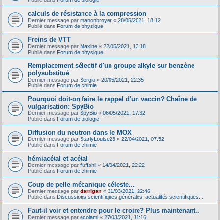
Publié dans
Forum de biologie
calculs de résistance à la compression
Dernier message par
manonbroyer
«
28/05/2021, 18:12
Publié dans
Forum de physique
Freins de VTT
Dernier message par
Maxine
«
22/05/2021, 13:18
Publié dans
Forum de physique
Remplacement sélectif d'un groupe alkyle sur benzène
polysubstitué
Dernier message par
Sergio
«
20/05/2021, 22:35
Publié dans
Forum de chimie
Pourquoi doit-on faire le rappel d'un vaccin? Chaîne de
vulgarisation: SpyBio
Dernier message par
SpyBio
«
06/05/2021, 17:32
Publié dans
Forum de biologie
Diffusion du neutron dans le MOX
Dernier message par
StarlyLouise23
«
22/04/2021, 07:52
Publié dans
Forum de chimie
hémiacétal et acétal
Dernier message par
fluffshii
«
14/04/2021, 22:22
Publié dans
Forum de chimie
Coup de pelle mécanique céleste...
Dernier message par
darrigan
«
31/03/2021, 22:46
Publié dans
Discussions scientifiques générales, actualités scientifiques...
Faut-il voir et entendre pour le croire? Plus maintenant..
Dernier message par
ecolami
«
27/03/2021, 11:16