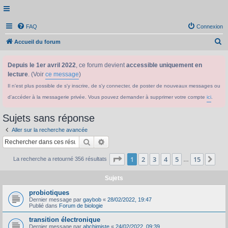
FAQ
Connexion
R
Accueil du forum
e
Depuis le 1er avril 2022
, ce forum devient
accessible uniquement en
c
lecture
. (Voir
ce message
)
h
Il n'est plus possible de s'y inscrire, de s'y connecter, de poster de nouveaux messages ou
e
d'accéder à la messagerie privée. Vous pouvez demander à supprimer votre compte
ici
.
r
c
Sujets sans réponse
h
Aller sur la recherche avancée
e
Rechercher
Recherche avancée
r
Page
1
sur
15
1
2
3
4
5
15
Sui
La recherche a retourné 356 résultats
…
Sujets
probiotiques
Dernier message par
gaybob
«
28/02/2022, 19:47
Publié dans
Forum de biologie
transition électronique
Dernier message par
abchimiste
«
24/02/2022, 09:39