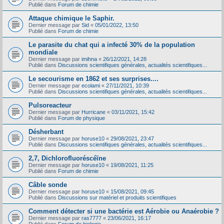
Publié dans
Forum de chimie
Attaque chimique le Saphir.
Dernier message par
Sid
«
05/01/2022, 13:50
Publié dans
Forum de chimie
Le parasite du chat qui a infecté 30% de la population
mondiale
Dernier message par
imihna
«
26/12/2021, 14:28
Publié dans
Discussions scientifiques générales, actualités scientifiques...
Le secourisme en 1862 et ses surprises....
Dernier message par
ecolami
«
27/11/2021, 10:39
Publié dans
Discussions scientifiques générales, actualités scientifiques...
Pulsoreacteur
Dernier message par
Hurricane
«
03/11/2021, 15:42
Publié dans
Forum de physique
Désherbant
Dernier message par
horuse10
«
29/08/2021, 23:47
Publié dans
Discussions scientifiques générales, actualités scientifiques...
2,7, Dichlorofluoréscéïne
Dernier message par
horuse10
«
19/08/2021, 11:25
Publié dans
Forum de chimie
Câble sonde
Dernier message par
horuse10
«
15/08/2021, 09:45
Publié dans
Discussions sur matériel et produits scientifiques
Comment détecter si une bactérie est Aérobie ou Anaérobie ?
Dernier message par
ras7777
«
23/06/2021, 16:17