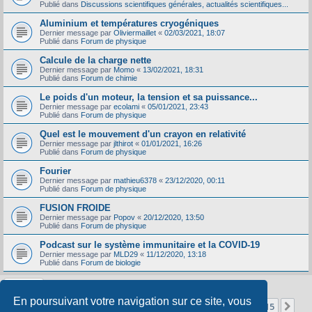
Publié dans
Discussions scientifiques générales, actualités scientifiques...
Aluminium et températures cryogéniques
Dernier message par
Oliviermaillet
«
02/03/2021, 18:07
Publié dans
Forum de physique
Calcule de la charge nette
Dernier message par
Momo
«
13/02/2021, 18:31
Publié dans
Forum de chimie
Le poids d'un moteur, la tension et sa puissance...
Dernier message par
ecolami
«
05/01/2021, 23:43
Publié dans
Forum de physique
Quel est le mouvement d'un crayon en relativité
Dernier message par
jlthirot
«
01/01/2021, 16:26
Publié dans
Forum de physique
Fourier
Dernier message par
mathieu6378
«
23/12/2020, 00:11
Publié dans
Forum de physique
FUSION FROIDE
Dernier message par
Popov
«
20/12/2020, 13:50
Publié dans
Forum de physique
Podcast sur le système immunitaire et la COVID-19
Dernier message par
MLD29
«
11/12/2020, 13:18
Publié dans
Forum de biologie
En poursuivant votre navigation sur ce site, vous
Page
1
sur
15
1
2
3
4
5
15
Sui
La recherche a retourné 356 résultats
…