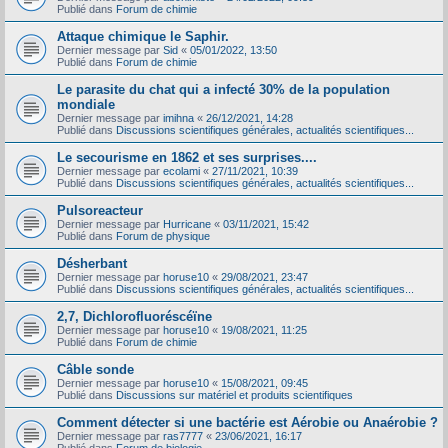
Publié dans
Forum de chimie
Attaque chimique le Saphir.
Dernier message par
Sid
«
05/01/2022, 13:50
Publié dans
Forum de chimie
Le parasite du chat qui a infecté 30% de la population
mondiale
Dernier message par
imihna
«
26/12/2021, 14:28
Publié dans
Discussions scientifiques générales, actualités scientifiques...
Le secourisme en 1862 et ses surprises....
Dernier message par
ecolami
«
27/11/2021, 10:39
Publié dans
Discussions scientifiques générales, actualités scientifiques...
Pulsoreacteur
Dernier message par
Hurricane
«
03/11/2021, 15:42
Publié dans
Forum de physique
Désherbant
Dernier message par
horuse10
«
29/08/2021, 23:47
Publié dans
Discussions scientifiques générales, actualités scientifiques...
2,7, Dichlorofluoréscéïne
Dernier message par
horuse10
«
19/08/2021, 11:25
Publié dans
Forum de chimie
Câble sonde
Dernier message par
horuse10
«
15/08/2021, 09:45
Publié dans
Discussions sur matériel et produits scientifiques
Comment détecter si une bactérie est Aérobie ou Anaérobie ?
Dernier message par
ras7777
«
23/06/2021, 16:17