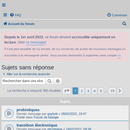
FAQ
Connexion
R
Accueil du forum
e
Depuis le 1er avril 2022
, ce forum devient
accessible uniquement en
c
lecture
. (Voir
ce message
)
h
Il n'est plus possible de s'y inscrire, de s'y connecter, de poster de nouveaux messages ou
e
d'accéder à la messagerie privée. Vous pouvez demander à supprimer votre compte
ici
.
r
c
Sujets sans réponse
h
Aller sur la recherche avancée
e
Rechercher
Recherche avancée
r
Page
1
sur
15
1
2
3
4
5
15
Sui
La recherche a retourné 356 résultats
…
Sujets
probiotiques
Dernier message par
gaybob
«
28/02/2022, 19:47
Publié dans
Forum de biologie
transition électronique
Dernier message par
abchimiste
«
24/02/2022, 09:39