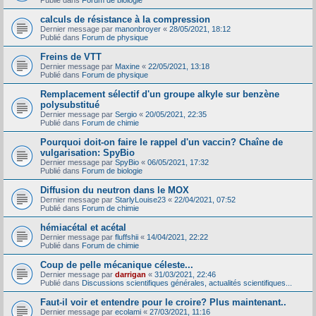
Publié dans
Forum de biologie
calculs de résistance à la compression
Dernier message par
manonbroyer
«
28/05/2021, 18:12
Publié dans
Forum de physique
Freins de VTT
Dernier message par
Maxine
«
22/05/2021, 13:18
Publié dans
Forum de physique
Remplacement sélectif d'un groupe alkyle sur benzène
polysubstitué
Dernier message par
Sergio
«
20/05/2021, 22:35
Publié dans
Forum de chimie
Pourquoi doit-on faire le rappel d'un vaccin? Chaîne de
vulgarisation: SpyBio
Dernier message par
SpyBio
«
06/05/2021, 17:32
Publié dans
Forum de biologie
Diffusion du neutron dans le MOX
Dernier message par
StarlyLouise23
«
22/04/2021, 07:52
Publié dans
Forum de chimie
hémiacétal et acétal
Dernier message par
fluffshii
«
14/04/2021, 22:22
Publié dans
Forum de chimie
Coup de pelle mécanique céleste...
Dernier message par
darrigan
«
31/03/2021, 22:46
Publié dans
Discussions scientifiques générales, actualités scientifiques...
Faut-il voir et entendre pour le croire? Plus maintenant..
Dernier message par
ecolami
«
27/03/2021, 11:16