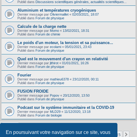
Publié dans
Discussions scientifiques générales, actualités scientifiques...
Aluminium et températures cryogéniques
Dernier message par
Oliviermaillet
«
02/03/2021, 18:07
Publié dans
Forum de physique
Calcule de la charge nette
Dernier message par
Momo
«
13/02/2021, 18:31
Publié dans
Forum de chimie
Le poids d'un moteur, la tension et sa puissance...
Dernier message par
ecolami
«
05/01/2021, 23:43
Publié dans
Forum de physique
Quel est le mouvement d'un crayon en relativité
Dernier message par
jlthirot
«
01/01/2021, 16:26
Publié dans
Forum de physique
Fourier
Dernier message par
mathieu6378
«
23/12/2020, 00:11
Publié dans
Forum de physique
FUSION FROIDE
Dernier message par
Popov
«
20/12/2020, 13:50
Publié dans
Forum de physique
Podcast sur le système immunitaire et la COVID-19
Dernier message par
MLD29
«
11/12/2020, 13:18
Publié dans
Forum de biologie
En poursuivant votre navigation sur ce site, vous
Page
1
sur
15
1
2
3
4
5
15
Sui
La recherche a retourné 356 résultats
…