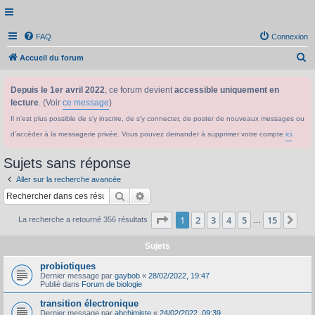
FAQ
Connexion
R
Accueil du forum
e
Depuis le 1er avril 2022
, ce forum devient
accessible uniquement en
c
lecture
. (Voir
ce message
)
h
Il n'est plus possible de s'y inscrire, de s'y connecter, de poster de nouveaux messages ou
e
d'accéder à la messagerie privée. Vous pouvez demander à supprimer votre compte
ici
.
r
c
Sujets sans réponse
h
Aller sur la recherche avancée
e
Rechercher
Recherche avancée
r
Page
1
sur
15
1
2
3
4
5
15
Sui
La recherche a retourné 356 résultats
…
Sujets
probiotiques
Dernier message par
gaybob
«
28/02/2022, 19:47
Publié dans
Forum de biologie
transition électronique
Dernier message par
abchimiste
«
24/02/2022, 09:39