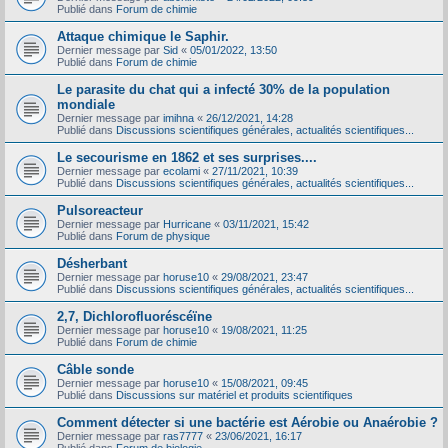
Publié dans
Forum de chimie
Attaque chimique le Saphir.
Dernier message par
Sid
«
05/01/2022, 13:50
Publié dans
Forum de chimie
Le parasite du chat qui a infecté 30% de la population
mondiale
Dernier message par
imihna
«
26/12/2021, 14:28
Publié dans
Discussions scientifiques générales, actualités scientifiques...
Le secourisme en 1862 et ses surprises....
Dernier message par
ecolami
«
27/11/2021, 10:39
Publié dans
Discussions scientifiques générales, actualités scientifiques...
Pulsoreacteur
Dernier message par
Hurricane
«
03/11/2021, 15:42
Publié dans
Forum de physique
Désherbant
Dernier message par
horuse10
«
29/08/2021, 23:47
Publié dans
Discussions scientifiques générales, actualités scientifiques...
2,7, Dichlorofluoréscéïne
Dernier message par
horuse10
«
19/08/2021, 11:25
Publié dans
Forum de chimie
Câble sonde
Dernier message par
horuse10
«
15/08/2021, 09:45
Publié dans
Discussions sur matériel et produits scientifiques
Comment détecter si une bactérie est Aérobie ou Anaérobie ?
Dernier message par
ras7777
«
23/06/2021, 16:17