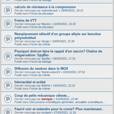
Publié dans
Forum de biologie
calculs de résistance à la compression
Dernier message par
manonbroyer
«
28/05/2021, 18:12
Publié dans
Forum de physique
Freins de VTT
Dernier message par
Maxine
«
22/05/2021, 13:18
Publié dans
Forum de physique
Remplacement sélectif d'un groupe alkyle sur benzène
polysubstitué
Dernier message par
Sergio
«
20/05/2021, 22:35
Publié dans
Forum de chimie
Pourquoi doit-on faire le rappel d'un vaccin? Chaîne de
vulgarisation: SpyBio
Dernier message par
SpyBio
«
06/05/2021, 17:32
Publié dans
Forum de biologie
Diffusion du neutron dans le MOX
Dernier message par
StarlyLouise23
«
22/04/2021, 07:52
Publié dans
Forum de chimie
hémiacétal et acétal
Dernier message par
fluffshii
«
14/04/2021, 22:22
Publié dans
Forum de chimie
Coup de pelle mécanique céleste...
Dernier message par
darrigan
«
31/03/2021, 22:46
Publié dans
Discussions scientifiques générales, actualités scientifiques...
Faut-il voir et entendre pour le croire? Plus maintenant..
Dernier message par
ecolami
«
27/03/2021, 11:16