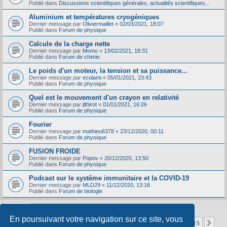
Publié dans
Discussions scientifiques générales, actualités scientifiques...
Aluminium et températures cryogéniques
Dernier message par
Oliviermaillet
«
02/03/2021, 18:07
Publié dans
Forum de physique
Calcule de la charge nette
Dernier message par
Momo
«
13/02/2021, 18:31
Publié dans
Forum de chimie
Le poids d'un moteur, la tension et sa puissance...
Dernier message par
ecolami
«
05/01/2021, 23:43
Publié dans
Forum de physique
Quel est le mouvement d'un crayon en relativité
Dernier message par
jlthirot
«
01/01/2021, 16:26
Publié dans
Forum de physique
Fourier
Dernier message par
mathieu6378
«
23/12/2020, 00:11
Publié dans
Forum de physique
FUSION FROIDE
Dernier message par
Popov
«
20/12/2020, 13:50
Publié dans
Forum de physique
Podcast sur le système immunitaire et la COVID-19
Dernier message par
MLD29
«
11/12/2020, 13:18
Publié dans
Forum de biologie
En poursuivant votre navigation sur ce site, vous
Page
1
sur
15
1
2
3
4
5
15
Sui
La recherche a retourné 356 résultats
…