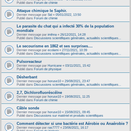
Publié dans
Forum de chimie
Attaque chimique le Saphir.
Dernier message par
Sid
«
05/01/2022, 13:50
Publié dans
Forum de chimie
Le parasite du chat qui a infecté 30% de la population
mondiale
Dernier message par
imihna
«
26/12/2021, 14:28
Publié dans
Discussions scientifiques générales, actualités scientifiques...
Le secourisme en 1862 et ses surprises....
Dernier message par
ecolami
«
27/11/2021, 10:39
Publié dans
Discussions scientifiques générales, actualités scientifiques...
Pulsoreacteur
Dernier message par
Hurricane
«
03/11/2021, 15:42
Publié dans
Forum de physique
Désherbant
Dernier message par
horuse10
«
29/08/2021, 23:47
Publié dans
Discussions scientifiques générales, actualités scientifiques...
2,7, Dichlorofluoréscéïne
Dernier message par
horuse10
«
19/08/2021, 11:25
Publié dans
Forum de chimie
Câble sonde
Dernier message par
horuse10
«
15/08/2021, 09:45
Publié dans
Discussions sur matériel et produits scientifiques
Comment détecter si une bactérie est Aérobie ou Anaérobie ?
Dernier message par
ras7777
«
23/06/2021, 16:17