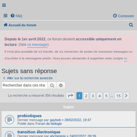
FAQ
Connexion
R
Accueil du forum
e
Depuis le 1er avril 2022
, ce forum devient
accessible uniquement en
c
lecture
. (Voir
ce message
)
h
Il n'est plus possible de s'y inscrire, de s'y connecter, de poster de nouveaux messages ou
e
d'accéder à la messagerie privée. Vous pouvez demander à supprimer votre compte
ici
.
r
c
Sujets sans réponse
h
Aller sur la recherche avancée
e
Rechercher
Recherche avancée
r
Page
1
sur
15
1
2
3
4
5
15
Sui
La recherche a retourné 356 résultats
…
Sujets
probiotiques
Dernier message par
gaybob
«
28/02/2022, 19:47
Publié dans
Forum de biologie
transition électronique
Dernier message par
abchimiste
«
24/02/2022, 09:39