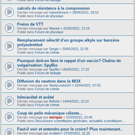
Publié dans
Forum de biologie
calculs de résistance à la compression
Dernier message par
manonbroyer
«
28/05/2021, 18:12
Publié dans
Forum de physique
Freins de VTT
Dernier message par
Maxine
«
22/05/2021, 13:18
Publié dans
Forum de physique
Remplacement sélectif d'un groupe alkyle sur benzène
polysubstitué
Dernier message par
Sergio
«
20/05/2021, 22:35
Publié dans
Forum de chimie
Pourquoi doit-on faire le rappel d'un vaccin? Chaîne de
vulgarisation: SpyBio
Dernier message par
SpyBio
«
06/05/2021, 17:32
Publié dans
Forum de biologie
Diffusion du neutron dans le MOX
Dernier message par
StarlyLouise23
«
22/04/2021, 07:52
Publié dans
Forum de chimie
hémiacétal et acétal
Dernier message par
fluffshii
«
14/04/2021, 22:22
Publié dans
Forum de chimie
Coup de pelle mécanique céleste...
Dernier message par
darrigan
«
31/03/2021, 22:46
Publié dans
Discussions scientifiques générales, actualités scientifiques...
Faut-il voir et entendre pour le croire? Plus maintenant..
Dernier message par
ecolami
«
27/03/2021, 11:16