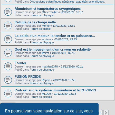
Publié dans
Discussions scientifiques générales, actualités scientifiques...
Aluminium et températures cryogéniques
Dernier message par
Oliviermaillet
«
02/03/2021, 18:07
Publié dans
Forum de physique
Calcule de la charge nette
Dernier message par
Momo
«
13/02/2021, 18:31
Publié dans
Forum de chimie
Le poids d'un moteur, la tension et sa puissance...
Dernier message par
ecolami
«
05/01/2021, 23:43
Publié dans
Forum de physique
Quel est le mouvement d'un crayon en relativité
Dernier message par
jlthirot
«
01/01/2021, 16:26
Publié dans
Forum de physique
Fourier
Dernier message par
mathieu6378
«
23/12/2020, 00:11
Publié dans
Forum de physique
FUSION FROIDE
Dernier message par
Popov
«
20/12/2020, 13:50
Publié dans
Forum de physique
Podcast sur le système immunitaire et la COVID-19
Dernier message par
MLD29
«
11/12/2020, 13:18
Publié dans
Forum de biologie
En poursuivant votre navigation sur ce site, vous
Page
1
sur
15
1
2
3
4
5
15
Sui
La recherche a retourné 356 résultats
…