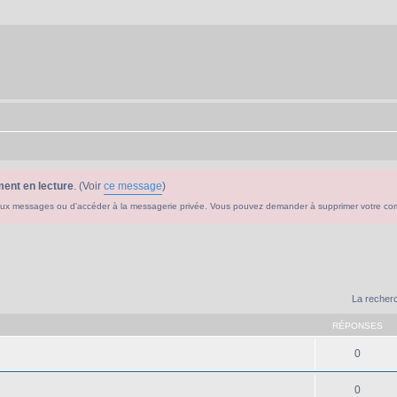
ent en lecture
. (Voir
ce message
)
ouveaux messages ou d'accéder à la messagerie privée. Vous pouvez demander à supprimer votre c
La recherc
RÉPONSES
0
0