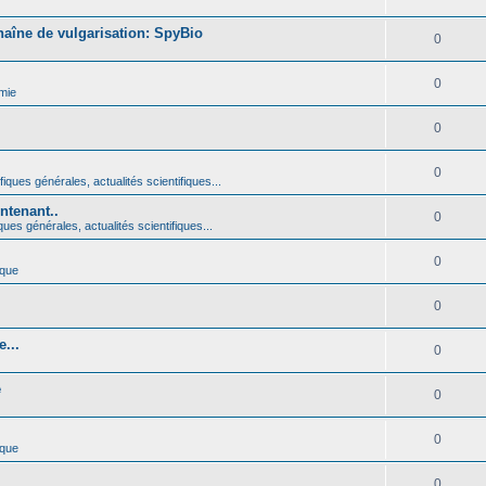
haîne de vulgarisation: SpyBio
0
0
mie
0
0
iques générales, actualités scientifiques...
ntenant..
0
ques générales, actualités scientifiques...
0
ique
0
...
0
é
0
0
ique
0