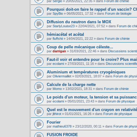
par
Sergio
»
20/05/2021, 22:35
» dans
Forum de chimie
Pourquoi doit-on faire le rappel d'un vaccin? C
par
SpyBio
»
06/05/2021, 17:32
» dans
Forum de biologie
Diffusion du neutron dans le MOX
par
StarlyLouise23
»
22/04/2021, 07:52
» dans
Forum de chi
hémiacétal et acétal
par
fluffshii
»
14/04/2021, 22:22
» dans
Forum de chimie
Coup de pelle mécanique céleste...
par
darrigan
»
31/03/2021, 22:46
» dans
Discussions scientif
Faut-il voir et entendre pour le croire? Plus mai
par
ecolami
»
27/03/2021, 11:16
» dans
Discussions scientifi
Aluminium et températures cryogéniques
par
Oliviermaillet
»
02/03/2021, 18:07
» dans
Forum de phys
Calcule de la charge nette
par
Momo
»
13/02/2021, 18:31
» dans
Forum de chimie
Le poids d'un moteur, la tension et sa puissance
par
ecolami
»
05/01/2021, 23:43
» dans
Forum de physique
Quel est le mouvement d'un crayon en relativit
par
jlthirot
»
01/01/2021, 16:26
» dans
Forum de physique
Fourier
par
mathieu6378
»
23/12/2020, 00:11
» dans
Forum de phys
FUSION FROIDE