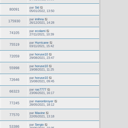
par
Sid
80091
05/01/2022, 13:50
par
imihna
175930
26/12/2021, 14:28
par
ecolami
74105
27/11/2021, 10:39
par
Hurricane
75519
03/11/2021, 15:42
par
horuse10
72059
29/08/2021, 23:47
par
horuse10
55998
19/08/2021, 11:25
par
horuse10
72646
15/08/2021, 09:45
par
ras7777
66323
23/06/2021, 16:17
par
manonbroyer
77245
28/05/2021, 18:12
par
Maxine
77570
22/05/2021, 13:18
par
Sergio
53386