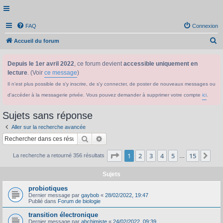
FAQ
Connexion
R
Accueil du forum
e
Depuis le 1er avril 2022
, ce forum devient
accessible uniquement en
c
lecture
. (Voir
ce message
)
h
Il n'est plus possible de s'y inscrire, de s'y connecter, de poster de nouveaux messages ou
e
d'accéder à la messagerie privée. Vous pouvez demander à supprimer votre compte
ici
.
r
c
Sujets sans réponse
h
Aller sur la recherche avancée
e
Rechercher
Recherche avancée
r
Page
1
sur
15
1
2
3
4
5
15
Sui
La recherche a retourné 356 résultats
…
Sujets
probiotiques
Dernier message par
gaybob
«
28/02/2022, 19:47
Publié dans
Forum de biologie
transition électronique
Dernier message par
abchimiste
«
24/02/2022, 09:39