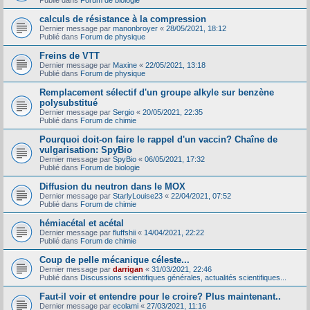
Publié dans
Forum de biologie
calculs de résistance à la compression
Dernier message par
manonbroyer
«
28/05/2021, 18:12
Publié dans
Forum de physique
Freins de VTT
Dernier message par
Maxine
«
22/05/2021, 13:18
Publié dans
Forum de physique
Remplacement sélectif d'un groupe alkyle sur benzène
polysubstitué
Dernier message par
Sergio
«
20/05/2021, 22:35
Publié dans
Forum de chimie
Pourquoi doit-on faire le rappel d'un vaccin? Chaîne de
vulgarisation: SpyBio
Dernier message par
SpyBio
«
06/05/2021, 17:32
Publié dans
Forum de biologie
Diffusion du neutron dans le MOX
Dernier message par
StarlyLouise23
«
22/04/2021, 07:52
Publié dans
Forum de chimie
hémiacétal et acétal
Dernier message par
fluffshii
«
14/04/2021, 22:22
Publié dans
Forum de chimie
Coup de pelle mécanique céleste...
Dernier message par
darrigan
«
31/03/2021, 22:46
Publié dans
Discussions scientifiques générales, actualités scientifiques...
Faut-il voir et entendre pour le croire? Plus maintenant..
Dernier message par
ecolami
«
27/03/2021, 11:16