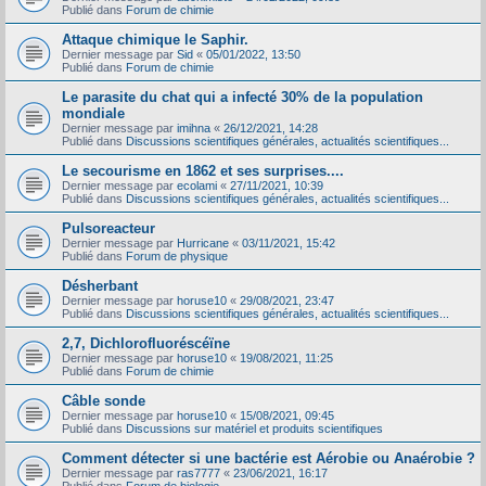
Publié dans
Forum de chimie
Attaque chimique le Saphir.
Dernier message par
Sid
«
05/01/2022, 13:50
Publié dans
Forum de chimie
Le parasite du chat qui a infecté 30% de la population
mondiale
Dernier message par
imihna
«
26/12/2021, 14:28
Publié dans
Discussions scientifiques générales, actualités scientifiques...
Le secourisme en 1862 et ses surprises....
Dernier message par
ecolami
«
27/11/2021, 10:39
Publié dans
Discussions scientifiques générales, actualités scientifiques...
Pulsoreacteur
Dernier message par
Hurricane
«
03/11/2021, 15:42
Publié dans
Forum de physique
Désherbant
Dernier message par
horuse10
«
29/08/2021, 23:47
Publié dans
Discussions scientifiques générales, actualités scientifiques...
2,7, Dichlorofluoréscéïne
Dernier message par
horuse10
«
19/08/2021, 11:25
Publié dans
Forum de chimie
Câble sonde
Dernier message par
horuse10
«
15/08/2021, 09:45
Publié dans
Discussions sur matériel et produits scientifiques
Comment détecter si une bactérie est Aérobie ou Anaérobie ?
Dernier message par
ras7777
«
23/06/2021, 16:17