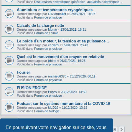
Publié dans
Discussions scientifiques générales, actualités scientifiques...
Aluminium et températures cryogéniques
Dernier message par
Oliviermaillet
«
02/03/2021, 18:07
Publié dans
Forum de physique
Calcule de la charge nette
Dernier message par
Momo
«
13/02/2021, 18:31
Publié dans
Forum de chimie
Le poids d'un moteur, la tension et sa puissance...
Dernier message par
ecolami
«
05/01/2021, 23:43
Publié dans
Forum de physique
Quel est le mouvement d'un crayon en relativité
Dernier message par
jlthirot
«
01/01/2021, 16:26
Publié dans
Forum de physique
Fourier
Dernier message par
mathieu6378
«
23/12/2020, 00:11
Publié dans
Forum de physique
FUSION FROIDE
Dernier message par
Popov
«
20/12/2020, 13:50
Publié dans
Forum de physique
Podcast sur le système immunitaire et la COVID-19
Dernier message par
MLD29
«
11/12/2020, 13:18
Publié dans
Forum de biologie
En poursuivant votre navigation sur ce site, vous
Page
1
sur
15
1
2
3
4
5
15
Sui
La recherche a retourné 356 résultats
…