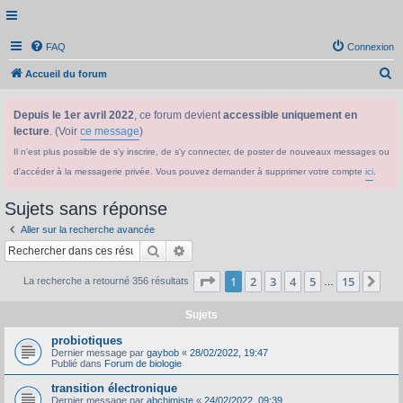
FAQ
Connexion
R
Accueil du forum
e
Depuis le 1er avril 2022
, ce forum devient
accessible uniquement en
c
lecture
. (Voir
ce message
)
h
Il n'est plus possible de s'y inscrire, de s'y connecter, de poster de nouveaux messages ou
e
d'accéder à la messagerie privée. Vous pouvez demander à supprimer votre compte
ici
.
r
c
Sujets sans réponse
h
Aller sur la recherche avancée
e
Rechercher
Recherche avancée
r
Page
1
sur
15
1
2
3
4
5
15
Sui
La recherche a retourné 356 résultats
…
Sujets
probiotiques
Dernier message par
gaybob
«
28/02/2022, 19:47
Publié dans
Forum de biologie
transition électronique
Dernier message par
abchimiste
«
24/02/2022, 09:39