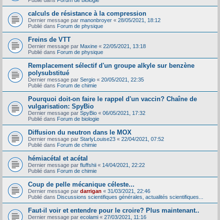
Publié dans
Forum de biologie
calculs de résistance à la compression
Dernier message par
manonbroyer
«
28/05/2021, 18:12
Publié dans
Forum de physique
Freins de VTT
Dernier message par
Maxine
«
22/05/2021, 13:18
Publié dans
Forum de physique
Remplacement sélectif d'un groupe alkyle sur benzène
polysubstitué
Dernier message par
Sergio
«
20/05/2021, 22:35
Publié dans
Forum de chimie
Pourquoi doit-on faire le rappel d'un vaccin? Chaîne de
vulgarisation: SpyBio
Dernier message par
SpyBio
«
06/05/2021, 17:32
Publié dans
Forum de biologie
Diffusion du neutron dans le MOX
Dernier message par
StarlyLouise23
«
22/04/2021, 07:52
Publié dans
Forum de chimie
hémiacétal et acétal
Dernier message par
fluffshii
«
14/04/2021, 22:22
Publié dans
Forum de chimie
Coup de pelle mécanique céleste...
Dernier message par
darrigan
«
31/03/2021, 22:46
Publié dans
Discussions scientifiques générales, actualités scientifiques...
Faut-il voir et entendre pour le croire? Plus maintenant..
Dernier message par
ecolami
«
27/03/2021, 11:16