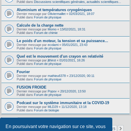
Publié dans
Discussions scientifiques générales, actualités scientifiques...
Aluminium et températures cryogéniques
Dernier message par
Oliviermaillet
«
02/03/2021, 18:07
Publié dans
Forum de physique
Calcule de la charge nette
Dernier message par
Momo
«
13/02/2021, 18:31
Publié dans
Forum de chimie
Le poids d'un moteur, la tension et sa puissance...
Dernier message par
ecolami
«
05/01/2021, 23:43
Publié dans
Forum de physique
Quel est le mouvement d'un crayon en relativité
Dernier message par
jlthirot
«
01/01/2021, 16:26
Publié dans
Forum de physique
Fourier
Dernier message par
mathieu6378
«
23/12/2020, 00:11
Publié dans
Forum de physique
FUSION FROIDE
Dernier message par
Popov
«
20/12/2020, 13:50
Publié dans
Forum de physique
Podcast sur le système immunitaire et la COVID-19
Dernier message par
MLD29
«
11/12/2020, 13:18
Publié dans
Forum de biologie
En poursuivant votre navigation sur ce site, vous
Page
1
sur
15
1
2
3
4
5
15
Sui
La recherche a retourné 356 résultats
…