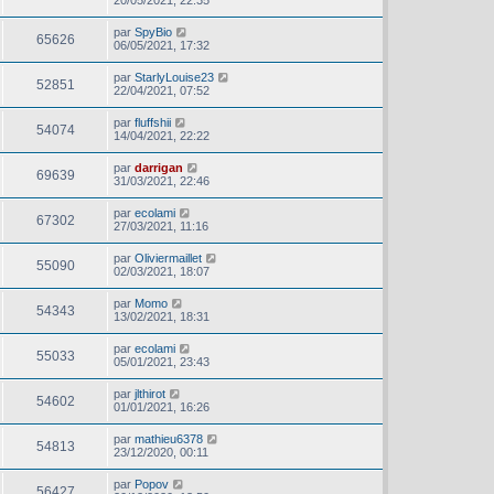
20/05/2021, 22:35
par
SpyBio
65626
06/05/2021, 17:32
par
StarlyLouise23
52851
22/04/2021, 07:52
par
fluffshii
54074
14/04/2021, 22:22
par
darrigan
69639
31/03/2021, 22:46
par
ecolami
67302
27/03/2021, 11:16
par
Oliviermaillet
55090
02/03/2021, 18:07
par
Momo
54343
13/02/2021, 18:31
par
ecolami
55033
05/01/2021, 23:43
par
jlthirot
54602
01/01/2021, 16:26
par
mathieu6378
54813
23/12/2020, 00:11
par
Popov
56427