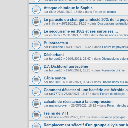
par
abchimiste
»
24/02/2022, 09:39
» dans
Forum de chimie
Attaque chimique le Saphir.
par
Sid
»
05/01/2022, 13:50
» dans
Forum de chimie
Le parasite du chat qui a infecté 30% de la pop
par
imihna
»
26/12/2021, 14:28
» dans
Discussions scientifiq
Le secourisme en 1862 et ses surprises....
par
ecolami
»
27/11/2021, 10:39
» dans
Discussions scientifi
Pulsoreacteur
par
Hurricane
»
03/11/2021, 15:42
» dans
Forum de physiqu
Désherbant
par
horuse10
»
29/08/2021, 23:47
» dans
Discussions scienti
2,7, Dichlorofluoréscéïne
par
horuse10
»
19/08/2021, 11:25
» dans
Forum de chimie
Câble sonde
par
horuse10
»
15/08/2021, 09:45
» dans
Discussions sur mat
Comment détecter si une bactérie est Aérobie 
par
ras7777
»
23/06/2021, 16:17
» dans
Forum de biologie
calculs de résistance à la compression
par
manonbroyer
»
28/05/2021, 18:12
» dans
Forum de phys
Freins de VTT
par
Maxine
»
22/05/2021, 13:18
» dans
Forum de physique
Remplacement sélectif d'un groupe alkyle sur 