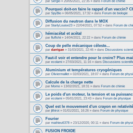
par
Sergio
»
20/05/2021, 22:35
» dans
Forum de chimie
Pourquoi doit-on faire le rappel d'un vaccin? C
par
SpyBio
»
06/05/2021, 17:32
» dans
Forum de biologie
Diffusion du neutron dans le MOX
par
StarlyLouise23
»
22/04/2021, 07:52
» dans
Forum de chi
hémiacétal et acétal
par
fluffshii
»
14/04/2021, 22:22
» dans
Forum de chimie
Coup de pelle mécanique céleste...
par
darrigan
»
31/03/2021, 22:46
» dans
Discussions scientif
Faut-il voir et entendre pour le croire? Plus mai
par
ecolami
»
27/03/2021, 11:16
» dans
Discussions scientifi
Aluminium et températures cryogéniques
par
Oliviermaillet
»
02/03/2021, 18:07
» dans
Forum de phys
Calcule de la charge nette
par
Momo
»
13/02/2021, 18:31
» dans
Forum de chimie
Le poids d'un moteur, la tension et sa puissance
par
ecolami
»
05/01/2021, 23:43
» dans
Forum de physique
Quel est le mouvement d'un crayon en relativit
par
jlthirot
»
01/01/2021, 16:26
» dans
Forum de physique
Fourier
par
mathieu6378
»
23/12/2020, 00:11
» dans
Forum de phys
FUSION FROIDE