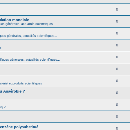
0
ulation mondiale
0
ues générales, actualités scientifiques...
0
ques générales, actualités scientifiques...
0
e
0
fiques générales, actualités scientifiques...
0
0
ériel et produits scientifiques
ou Anaérobie ?
0
0
ique
0
benzène polysubstitué
0