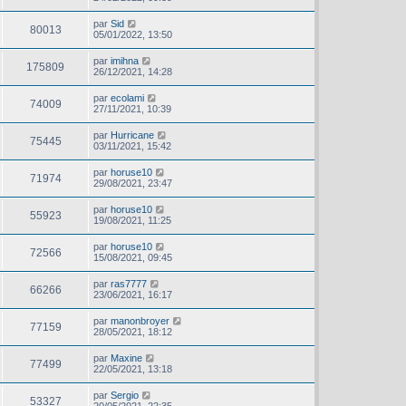
par
Sid
80013
05/01/2022, 13:50
par
imihna
175809
26/12/2021, 14:28
par
ecolami
74009
27/11/2021, 10:39
par
Hurricane
75445
03/11/2021, 15:42
par
horuse10
71974
29/08/2021, 23:47
par
horuse10
55923
19/08/2021, 11:25
par
horuse10
72566
15/08/2021, 09:45
par
ras7777
66266
23/06/2021, 16:17
par
manonbroyer
77159
28/05/2021, 18:12
par
Maxine
77499
22/05/2021, 13:18
par
Sergio
53327