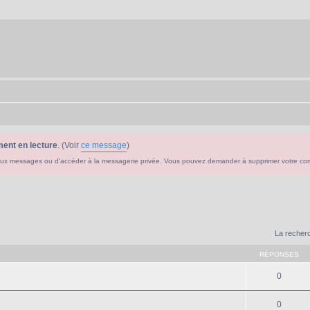
ent en lecture
. (Voir
ce message
)
ouveaux messages ou d'accéder à la messagerie privée. Vous pouvez demander à supprimer votre c
La recherc
RÉPONSES
0
0