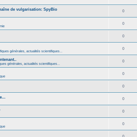
haîne de vulgarisation: SpyBio
0
0
mie
0
0
iques générales, actualités scientifiques...
ntenant..
0
ques générales, actualités scientifiques...
0
ique
0
...
0
é
0
0
ique
0