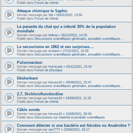
Publié dans
Forum de chimie
Attaque chimique le Saphir.
Dernier message par
Sid
«
05/01/2022, 13:50
Publié dans
Forum de chimie
Le parasite du chat qui a infecté 30% de la population
mondiale
Dernier message par
imihna
«
26/12/2021, 14:28
Publié dans
Discussions scientifiques générales, actualités scientifiques...
Le secourisme en 1862 et ses surprises....
Dernier message par
ecolami
«
27/11/2021, 10:39
Publié dans
Discussions scientifiques générales, actualités scientifiques...
Pulsoreacteur
Dernier message par
Hurricane
«
03/11/2021, 15:42
Publié dans
Forum de physique
Désherbant
Dernier message par
horuse10
«
29/08/2021, 23:47
Publié dans
Discussions scientifiques générales, actualités scientifiques...
2,7, Dichlorofluoréscéïne
Dernier message par
horuse10
«
19/08/2021, 11:25
Publié dans
Forum de chimie
Câble sonde
Dernier message par
horuse10
«
15/08/2021, 09:45
Publié dans
Discussions sur matériel et produits scientifiques
Comment détecter si une bactérie est Aérobie ou Anaérobie ?
Dernier message par
ras7777
«
23/06/2021, 16:17