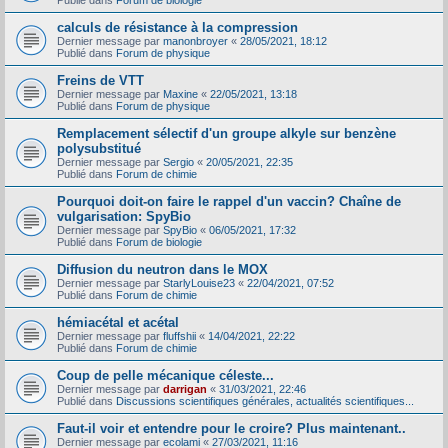
Publié dans
Forum de biologie
calculs de résistance à la compression
Dernier message par
manonbroyer
«
28/05/2021, 18:12
Publié dans
Forum de physique
Freins de VTT
Dernier message par
Maxine
«
22/05/2021, 13:18
Publié dans
Forum de physique
Remplacement sélectif d'un groupe alkyle sur benzène
polysubstitué
Dernier message par
Sergio
«
20/05/2021, 22:35
Publié dans
Forum de chimie
Pourquoi doit-on faire le rappel d'un vaccin? Chaîne de
vulgarisation: SpyBio
Dernier message par
SpyBio
«
06/05/2021, 17:32
Publié dans
Forum de biologie
Diffusion du neutron dans le MOX
Dernier message par
StarlyLouise23
«
22/04/2021, 07:52
Publié dans
Forum de chimie
hémiacétal et acétal
Dernier message par
fluffshii
«
14/04/2021, 22:22
Publié dans
Forum de chimie
Coup de pelle mécanique céleste...
Dernier message par
darrigan
«
31/03/2021, 22:46
Publié dans
Discussions scientifiques générales, actualités scientifiques...
Faut-il voir et entendre pour le croire? Plus maintenant..
Dernier message par
ecolami
«
27/03/2021, 11:16