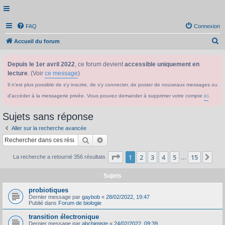
FAQ
Connexion
R
Accueil du forum
e
Depuis le 1er avril 2022
, ce forum devient
accessible uniquement en
c
lecture
. (Voir
ce message
)
h
Il n'est plus possible de s'y inscrire, de s'y connecter, de poster de nouveaux messages ou
e
d'accéder à la messagerie privée. Vous pouvez demander à supprimer votre compte
ici
.
r
c
Sujets sans réponse
h
Aller sur la recherche avancée
e
Rechercher
Recherche avancée
r
Page
1
sur
15
1
2
3
4
5
15
Sui
La recherche a retourné 356 résultats
…
Sujets
probiotiques
Dernier message par
gaybob
«
28/02/2022, 19:47
Publié dans
Forum de biologie
transition électronique
Dernier message par
abchimiste
«
24/02/2022, 09:39