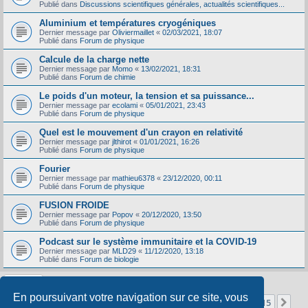
Publié dans
Discussions scientifiques générales, actualités scientifiques...
Aluminium et températures cryogéniques
Dernier message par
Oliviermaillet
«
02/03/2021, 18:07
Publié dans
Forum de physique
Calcule de la charge nette
Dernier message par
Momo
«
13/02/2021, 18:31
Publié dans
Forum de chimie
Le poids d'un moteur, la tension et sa puissance...
Dernier message par
ecolami
«
05/01/2021, 23:43
Publié dans
Forum de physique
Quel est le mouvement d'un crayon en relativité
Dernier message par
jlthirot
«
01/01/2021, 16:26
Publié dans
Forum de physique
Fourier
Dernier message par
mathieu6378
«
23/12/2020, 00:11
Publié dans
Forum de physique
FUSION FROIDE
Dernier message par
Popov
«
20/12/2020, 13:50
Publié dans
Forum de physique
Podcast sur le système immunitaire et la COVID-19
Dernier message par
MLD29
«
11/12/2020, 13:18
Publié dans
Forum de biologie
En poursuivant votre navigation sur ce site, vous
Page
1
sur
15
1
2
3
4
5
15
Sui
La recherche a retourné 356 résultats
…