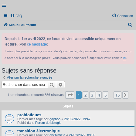
FAQ
Connexion
R
Accueil du forum
e
Depuis le 1er avril 2022
, ce forum devient
accessible uniquement en
c
lecture
. (Voir
ce message
)
h
Il n'est plus possible de s'y inscrire, de s'y connecter, de poster de nouveaux messages ou
e
d'accéder à la messagerie privée. Vous pouvez demander à supprimer votre compte
ici
.
r
c
Sujets sans réponse
h
Aller sur la recherche avancée
e
Rechercher
Recherche avancée
r
Page
1
sur
15
1
2
3
4
5
15
Sui
La recherche a retourné 356 résultats
…
Sujets
probiotiques
Dernier message par
gaybob
«
28/02/2022, 19:47
Publié dans
Forum de biologie
transition électronique
Dernier message par
abchimiste
«
24/02/2022, 09:39