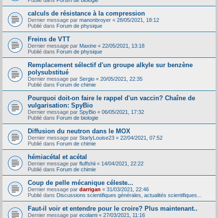
Publié dans
Forum de biologie
calculs de résistance à la compression
Dernier message par
manonbroyer
«
28/05/2021, 18:12
Publié dans
Forum de physique
Freins de VTT
Dernier message par
Maxine
«
22/05/2021, 13:18
Publié dans
Forum de physique
Remplacement sélectif d'un groupe alkyle sur benzène
polysubstitué
Dernier message par
Sergio
«
20/05/2021, 22:35
Publié dans
Forum de chimie
Pourquoi doit-on faire le rappel d'un vaccin? Chaîne de
vulgarisation: SpyBio
Dernier message par
SpyBio
«
06/05/2021, 17:32
Publié dans
Forum de biologie
Diffusion du neutron dans le MOX
Dernier message par
StarlyLouise23
«
22/04/2021, 07:52
Publié dans
Forum de chimie
hémiacétal et acétal
Dernier message par
fluffshii
«
14/04/2021, 22:22
Publié dans
Forum de chimie
Coup de pelle mécanique céleste...
Dernier message par
darrigan
«
31/03/2021, 22:46
Publié dans
Discussions scientifiques générales, actualités scientifiques...
Faut-il voir et entendre pour le croire? Plus maintenant..
Dernier message par
ecolami
«
27/03/2021, 11:16