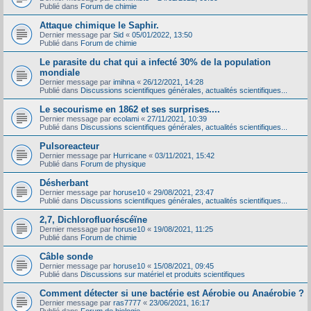
Publié dans
Forum de chimie
Attaque chimique le Saphir.
Dernier message par
Sid
«
05/01/2022, 13:50
Publié dans
Forum de chimie
Le parasite du chat qui a infecté 30% de la population
mondiale
Dernier message par
imihna
«
26/12/2021, 14:28
Publié dans
Discussions scientifiques générales, actualités scientifiques...
Le secourisme en 1862 et ses surprises....
Dernier message par
ecolami
«
27/11/2021, 10:39
Publié dans
Discussions scientifiques générales, actualités scientifiques...
Pulsoreacteur
Dernier message par
Hurricane
«
03/11/2021, 15:42
Publié dans
Forum de physique
Désherbant
Dernier message par
horuse10
«
29/08/2021, 23:47
Publié dans
Discussions scientifiques générales, actualités scientifiques...
2,7, Dichlorofluoréscéïne
Dernier message par
horuse10
«
19/08/2021, 11:25
Publié dans
Forum de chimie
Câble sonde
Dernier message par
horuse10
«
15/08/2021, 09:45
Publié dans
Discussions sur matériel et produits scientifiques
Comment détecter si une bactérie est Aérobie ou Anaérobie ?
Dernier message par
ras7777
«
23/06/2021, 16:17