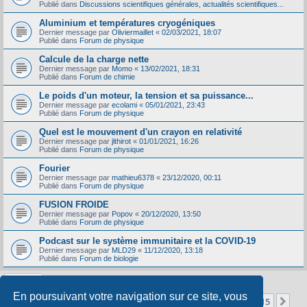
Publié dans
Discussions scientifiques générales, actualités scientifiques...
Aluminium et températures cryogéniques
Dernier message par
Oliviermaillet
«
02/03/2021, 18:07
Publié dans
Forum de physique
Calcule de la charge nette
Dernier message par
Momo
«
13/02/2021, 18:31
Publié dans
Forum de chimie
Le poids d'un moteur, la tension et sa puissance...
Dernier message par
ecolami
«
05/01/2021, 23:43
Publié dans
Forum de physique
Quel est le mouvement d'un crayon en relativité
Dernier message par
jlthirot
«
01/01/2021, 16:26
Publié dans
Forum de physique
Fourier
Dernier message par
mathieu6378
«
23/12/2020, 00:11
Publié dans
Forum de physique
FUSION FROIDE
Dernier message par
Popov
«
20/12/2020, 13:50
Publié dans
Forum de physique
Podcast sur le système immunitaire et la COVID-19
Dernier message par
MLD29
«
11/12/2020, 13:18
Publié dans
Forum de biologie
En poursuivant votre navigation sur ce site, vous
Page
1
sur
15
1
2
3
4
5
15
Sui
La recherche a retourné 356 résultats
…