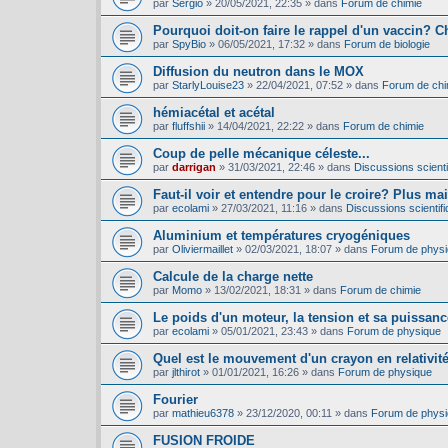
par
Sergio
»
20/05/2021, 22:35
» dans
Forum de chimie
Pourquoi doit-on faire le rappel d'un vaccin? C
par
SpyBio
»
06/05/2021, 17:32
» dans
Forum de biologie
Diffusion du neutron dans le MOX
par
StarlyLouise23
»
22/04/2021, 07:52
» dans
Forum de chi
hémiacétal et acétal
par
fluffshii
»
14/04/2021, 22:22
» dans
Forum de chimie
Coup de pelle mécanique céleste...
par
darrigan
»
31/03/2021, 22:46
» dans
Discussions scientif
Faut-il voir et entendre pour le croire? Plus mai
par
ecolami
»
27/03/2021, 11:16
» dans
Discussions scientifi
Aluminium et températures cryogéniques
par
Oliviermaillet
»
02/03/2021, 18:07
» dans
Forum de phys
Calcule de la charge nette
par
Momo
»
13/02/2021, 18:31
» dans
Forum de chimie
Le poids d'un moteur, la tension et sa puissance
par
ecolami
»
05/01/2021, 23:43
» dans
Forum de physique
Quel est le mouvement d'un crayon en relativit
par
jlthirot
»
01/01/2021, 16:26
» dans
Forum de physique
Fourier
par
mathieu6378
»
23/12/2020, 00:11
» dans
Forum de phys
FUSION FROIDE