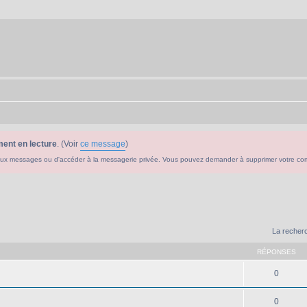
ent en lecture
. (Voir
ce message
)
ouveaux messages ou d'accéder à la messagerie privée. Vous pouvez demander à supprimer votre c
La recherc
RÉPONSES
0
0