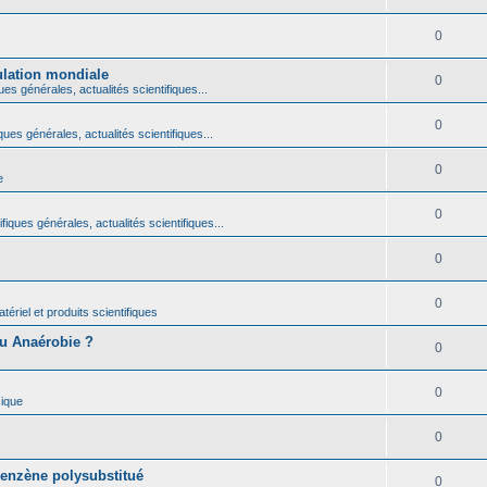
0
ulation mondiale
0
ues générales, actualités scientifiques...
0
ques générales, actualités scientifiques...
0
e
0
fiques générales, actualités scientifiques...
0
0
ériel et produits scientifiques
ou Anaérobie ?
0
0
ique
0
benzène polysubstitué
0