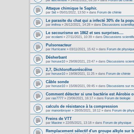
par
abchimiste
»
24/02/2022, 09:39
» dans
Forum de chimie
Attaque chimique le Saphir.
par
Sid
»
05/01/2022, 13:50
» dans
Forum de chimie
Le parasite du chat qui a infecté 30% de la pop
par
imihna
»
26/12/2021, 14:28
» dans
Discussions scientifiq
Le secourisme en 1862 et ses surprises....
par
ecolami
»
27/11/2021, 10:39
» dans
Discussions scientifi
Pulsoreacteur
par
Hurricane
»
03/11/2021, 15:42
» dans
Forum de physiqu
Désherbant
par
horuse10
»
29/08/2021, 23:47
» dans
Discussions scienti
2,7, Dichlorofluoréscéïne
par
horuse10
»
19/08/2021, 11:25
» dans
Forum de chimie
Câble sonde
par
horuse10
»
15/08/2021, 09:45
» dans
Discussions sur mat
Comment détecter si une bactérie est Aérobie 
par
ras7777
»
23/06/2021, 16:17
» dans
Forum de biologie
calculs de résistance à la compression
par
manonbroyer
»
28/05/2021, 18:12
» dans
Forum de phys
Freins de VTT
par
Maxine
»
22/05/2021, 13:18
» dans
Forum de physique
Remplacement sélectif d'un groupe alkyle sur 