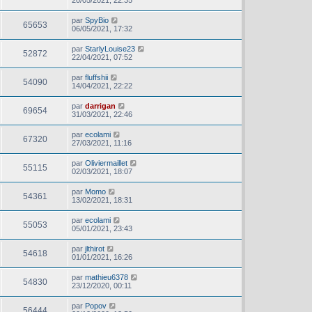
20/05/2021, 22:35
par
SpyBio
65653
06/05/2021, 17:32
par
StarlyLouise23
52872
22/04/2021, 07:52
par
fluffshii
54090
14/04/2021, 22:22
par
darrigan
69654
31/03/2021, 22:46
par
ecolami
67320
27/03/2021, 11:16
par
Oliviermaillet
55115
02/03/2021, 18:07
par
Momo
54361
13/02/2021, 18:31
par
ecolami
55053
05/01/2021, 23:43
par
jlthirot
54618
01/01/2021, 16:26
par
mathieu6378
54830
23/12/2020, 00:11
par
Popov
56444