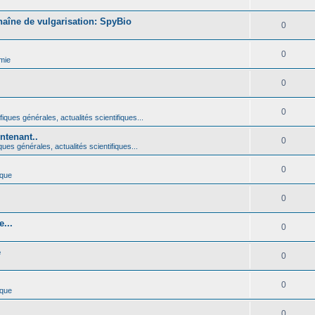
haîne de vulgarisation: SpyBio
0
0
mie
0
0
iques générales, actualités scientifiques...
ntenant..
0
ques générales, actualités scientifiques...
0
ique
0
...
0
é
0
0
ique
0