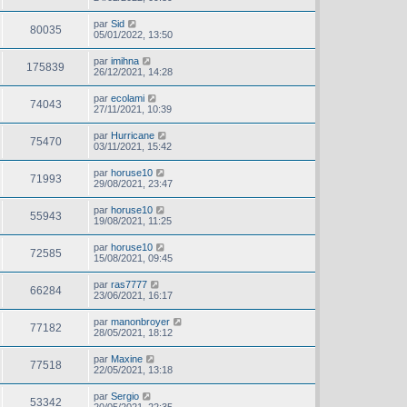
par
Sid
80035
05/01/2022, 13:50
par
imihna
175839
26/12/2021, 14:28
par
ecolami
74043
27/11/2021, 10:39
par
Hurricane
75470
03/11/2021, 15:42
par
horuse10
71993
29/08/2021, 23:47
par
horuse10
55943
19/08/2021, 11:25
par
horuse10
72585
15/08/2021, 09:45
par
ras7777
66284
23/06/2021, 16:17
par
manonbroyer
77182
28/05/2021, 18:12
par
Maxine
77518
22/05/2021, 13:18
par
Sergio
53342