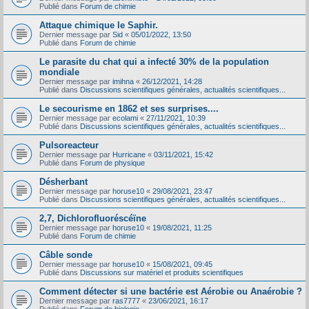
Publié dans
Forum de chimie
Attaque chimique le Saphir.
Dernier message par
Sid
«
05/01/2022, 13:50
Publié dans
Forum de chimie
Le parasite du chat qui a infecté 30% de la population
mondiale
Dernier message par
imihna
«
26/12/2021, 14:28
Publié dans
Discussions scientifiques générales, actualités scientifiques...
Le secourisme en 1862 et ses surprises....
Dernier message par
ecolami
«
27/11/2021, 10:39
Publié dans
Discussions scientifiques générales, actualités scientifiques...
Pulsoreacteur
Dernier message par
Hurricane
«
03/11/2021, 15:42
Publié dans
Forum de physique
Désherbant
Dernier message par
horuse10
«
29/08/2021, 23:47
Publié dans
Discussions scientifiques générales, actualités scientifiques...
2,7, Dichlorofluoréscéïne
Dernier message par
horuse10
«
19/08/2021, 11:25
Publié dans
Forum de chimie
Câble sonde
Dernier message par
horuse10
«
15/08/2021, 09:45
Publié dans
Discussions sur matériel et produits scientifiques
Comment détecter si une bactérie est Aérobie ou Anaérobie ?
Dernier message par
ras7777
«
23/06/2021, 16:17