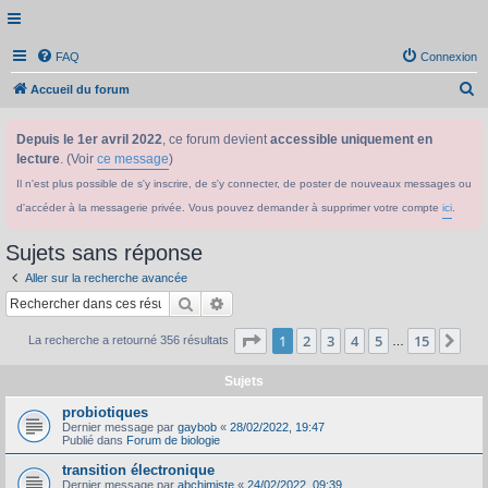
FAQ
Connexion
R
Accueil du forum
e
Depuis le 1er avril 2022
, ce forum devient
accessible uniquement en
c
lecture
. (Voir
ce message
)
h
Il n'est plus possible de s'y inscrire, de s'y connecter, de poster de nouveaux messages ou
e
d'accéder à la messagerie privée. Vous pouvez demander à supprimer votre compte
ici
.
r
c
Sujets sans réponse
h
Aller sur la recherche avancée
e
Rechercher
Recherche avancée
r
Page
1
sur
15
1
2
3
4
5
15
Sui
La recherche a retourné 356 résultats
…
Sujets
probiotiques
Dernier message par
gaybob
«
28/02/2022, 19:47
Publié dans
Forum de biologie
transition électronique
Dernier message par
abchimiste
«
24/02/2022, 09:39