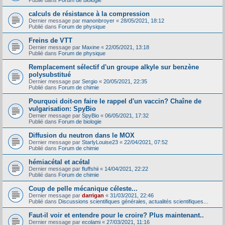
Publié dans
Forum de biologie
calculs de résistance à la compression
Dernier message par
manonbroyer
«
28/05/2021, 18:12
Publié dans
Forum de physique
Freins de VTT
Dernier message par
Maxine
«
22/05/2021, 13:18
Publié dans
Forum de physique
Remplacement sélectif d'un groupe alkyle sur benzène
polysubstitué
Dernier message par
Sergio
«
20/05/2021, 22:35
Publié dans
Forum de chimie
Pourquoi doit-on faire le rappel d'un vaccin? Chaîne de
vulgarisation: SpyBio
Dernier message par
SpyBio
«
06/05/2021, 17:32
Publié dans
Forum de biologie
Diffusion du neutron dans le MOX
Dernier message par
StarlyLouise23
«
22/04/2021, 07:52
Publié dans
Forum de chimie
hémiacétal et acétal
Dernier message par
fluffshii
«
14/04/2021, 22:22
Publié dans
Forum de chimie
Coup de pelle mécanique céleste...
Dernier message par
darrigan
«
31/03/2021, 22:46
Publié dans
Discussions scientifiques générales, actualités scientifiques...
Faut-il voir et entendre pour le croire? Plus maintenant..
Dernier message par
ecolami
«
27/03/2021, 11:16