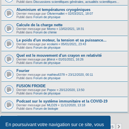
Publié dans
Discussions scientifiques générales, actualités scientifiques...
Aluminium et températures cryogéniques
Dernier message par
Oliviermaillet
«
02/03/2021, 18:07
Publié dans
Forum de physique
Calcule de la charge nette
Dernier message par
Momo
«
13/02/2021, 18:31
Publié dans
Forum de chimie
Le poids d'un moteur, la tension et sa puissance...
Dernier message par
ecolami
«
05/01/2021, 23:43
Publié dans
Forum de physique
Quel est le mouvement d'un crayon en relativité
Dernier message par
jlthirot
«
01/01/2021, 16:26
Publié dans
Forum de physique
Fourier
Dernier message par
mathieu6378
«
23/12/2020, 00:11
Publié dans
Forum de physique
FUSION FROIDE
Dernier message par
Popov
«
20/12/2020, 13:50
Publié dans
Forum de physique
Podcast sur le système immunitaire et la COVID-19
Dernier message par
MLD29
«
11/12/2020, 13:18
Publié dans
Forum de biologie
En poursuivant votre navigation sur ce site, vous
Page
1
sur
15
1
2
3
4
5
15
Sui
La recherche a retourné 356 résultats
…