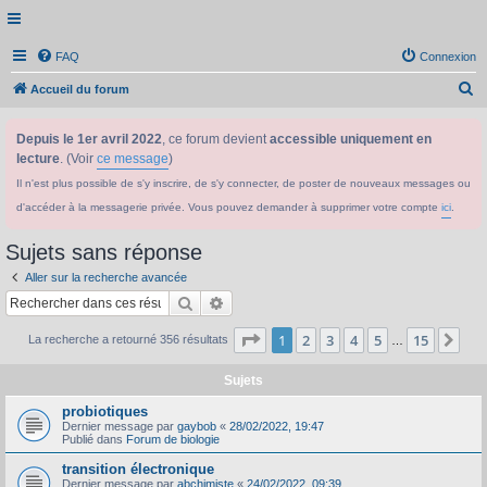
FAQ
Connexion
R
Accueil du forum
e
Depuis le 1er avril 2022
, ce forum devient
accessible uniquement en
c
lecture
. (Voir
ce message
)
h
Il n'est plus possible de s'y inscrire, de s'y connecter, de poster de nouveaux messages ou
e
d'accéder à la messagerie privée. Vous pouvez demander à supprimer votre compte
ici
.
r
c
Sujets sans réponse
h
Aller sur la recherche avancée
e
Rechercher
Recherche avancée
r
Page
1
sur
15
1
2
3
4
5
15
Sui
La recherche a retourné 356 résultats
…
Sujets
probiotiques
Dernier message par
gaybob
«
28/02/2022, 19:47
Publié dans
Forum de biologie
transition électronique
Dernier message par
abchimiste
«
24/02/2022, 09:39