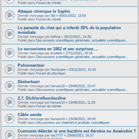
Publié dans
Forum de chimie
Attaque chimique le Saphir.
Dernier message par
Sid
«
05/01/2022, 13:50
Publié dans
Forum de chimie
Le parasite du chat qui a infecté 30% de la population
mondiale
Dernier message par
imihna
«
26/12/2021, 14:28
Publié dans
Discussions scientifiques générales, actualités scientifiques...
Le secourisme en 1862 et ses surprises....
Dernier message par
ecolami
«
27/11/2021, 10:39
Publié dans
Discussions scientifiques générales, actualités scientifiques...
Pulsoreacteur
Dernier message par
Hurricane
«
03/11/2021, 15:42
Publié dans
Forum de physique
Désherbant
Dernier message par
horuse10
«
29/08/2021, 23:47
Publié dans
Discussions scientifiques générales, actualités scientifiques...
2,7, Dichlorofluoréscéïne
Dernier message par
horuse10
«
19/08/2021, 11:25
Publié dans
Forum de chimie
Câble sonde
Dernier message par
horuse10
«
15/08/2021, 09:45
Publié dans
Discussions sur matériel et produits scientifiques
Comment détecter si une bactérie est Aérobie ou Anaérobie ?
Dernier message par
ras7777
«
23/06/2021, 16:17