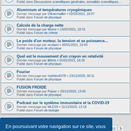
Publié dans
Discussions scientifiques générales, actualités scientifiques...
Aluminium et températures cryogéniques
Dernier message par
Oliviermaillet
«
02/03/2021, 18:07
Publié dans
Forum de physique
Calcule de la charge nette
Dernier message par
Momo
«
13/02/2021, 18:31
Publié dans
Forum de chimie
Le poids d'un moteur, la tension et sa puissance...
Dernier message par
ecolami
«
05/01/2021, 23:43
Publié dans
Forum de physique
Quel est le mouvement d'un crayon en relativité
Dernier message par
jlthirot
«
01/01/2021, 16:26
Publié dans
Forum de physique
Fourier
Dernier message par
mathieu6378
«
23/12/2020, 00:11
Publié dans
Forum de physique
FUSION FROIDE
Dernier message par
Popov
«
20/12/2020, 13:50
Publié dans
Forum de physique
Podcast sur le système immunitaire et la COVID-19
Dernier message par
MLD29
«
11/12/2020, 13:18
Publié dans
Forum de biologie
En poursuivant votre navigation sur ce site, vous
Page
1
sur
15
1
2
3
4
5
15
Sui
La recherche a retourné 356 résultats
…