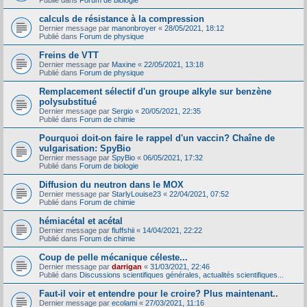
Publié dans
Forum de biologie
calculs de résistance à la compression
Dernier message par
manonbroyer
«
28/05/2021, 18:12
Publié dans
Forum de physique
Freins de VTT
Dernier message par
Maxine
«
22/05/2021, 13:18
Publié dans
Forum de physique
Remplacement sélectif d'un groupe alkyle sur benzène
polysubstitué
Dernier message par
Sergio
«
20/05/2021, 22:35
Publié dans
Forum de chimie
Pourquoi doit-on faire le rappel d'un vaccin? Chaîne de
vulgarisation: SpyBio
Dernier message par
SpyBio
«
06/05/2021, 17:32
Publié dans
Forum de biologie
Diffusion du neutron dans le MOX
Dernier message par
StarlyLouise23
«
22/04/2021, 07:52
Publié dans
Forum de chimie
hémiacétal et acétal
Dernier message par
fluffshii
«
14/04/2021, 22:22
Publié dans
Forum de chimie
Coup de pelle mécanique céleste...
Dernier message par
darrigan
«
31/03/2021, 22:46
Publié dans
Discussions scientifiques générales, actualités scientifiques...
Faut-il voir et entendre pour le croire? Plus maintenant..
Dernier message par
ecolami
«
27/03/2021, 11:16