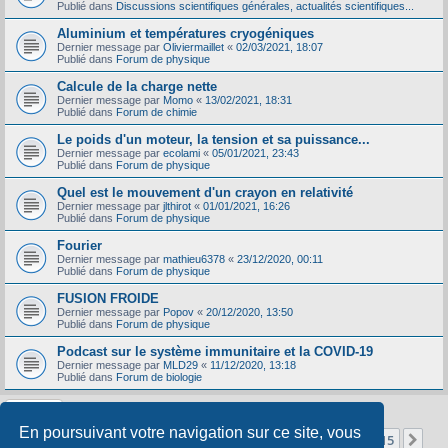
Publié dans
Discussions scientifiques générales, actualités scientifiques...
Aluminium et températures cryogéniques
Dernier message par
Oliviermaillet
«
02/03/2021, 18:07
Publié dans
Forum de physique
Calcule de la charge nette
Dernier message par
Momo
«
13/02/2021, 18:31
Publié dans
Forum de chimie
Le poids d'un moteur, la tension et sa puissance...
Dernier message par
ecolami
«
05/01/2021, 23:43
Publié dans
Forum de physique
Quel est le mouvement d'un crayon en relativité
Dernier message par
jlthirot
«
01/01/2021, 16:26
Publié dans
Forum de physique
Fourier
Dernier message par
mathieu6378
«
23/12/2020, 00:11
Publié dans
Forum de physique
FUSION FROIDE
Dernier message par
Popov
«
20/12/2020, 13:50
Publié dans
Forum de physique
Podcast sur le système immunitaire et la COVID-19
Dernier message par
MLD29
«
11/12/2020, 13:18
Publié dans
Forum de biologie
En poursuivant votre navigation sur ce site, vous
Page
1
sur
15
1
2
3
4
5
15
Sui
La recherche a retourné 356 résultats
…