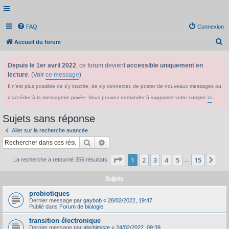
FAQ
Connexion
R
Accueil du forum
e
Depuis le 1er avril 2022
, ce forum devient
accessible uniquement en
c
lecture
. (Voir
ce message
)
h
Il n'est plus possible de s'y inscrire, de s'y connecter, de poster de nouveaux messages ou
e
d'accéder à la messagerie privée. Vous pouvez demander à supprimer votre compte
ici
.
r
c
Sujets sans réponse
h
Aller sur la recherche avancée
e
Rechercher
Recherche avancée
r
Page
1
sur
15
1
2
3
4
5
15
Sui
La recherche a retourné 356 résultats
…
Sujets
probiotiques
Dernier message par
gaybob
«
28/02/2022, 19:47
Publié dans
Forum de biologie
transition électronique
Dernier message par
abchimiste
«
24/02/2022, 09:39