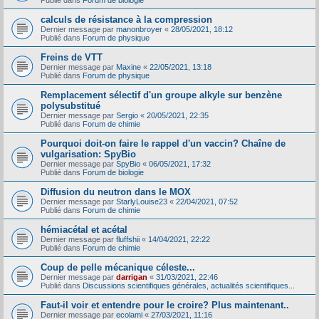
Publié dans
Forum de biologie
calculs de résistance à la compression
Dernier message par
manonbroyer
«
28/05/2021, 18:12
Publié dans
Forum de physique
Freins de VTT
Dernier message par
Maxine
«
22/05/2021, 13:18
Publié dans
Forum de physique
Remplacement sélectif d'un groupe alkyle sur benzène
polysubstitué
Dernier message par
Sergio
«
20/05/2021, 22:35
Publié dans
Forum de chimie
Pourquoi doit-on faire le rappel d'un vaccin? Chaîne de
vulgarisation: SpyBio
Dernier message par
SpyBio
«
06/05/2021, 17:32
Publié dans
Forum de biologie
Diffusion du neutron dans le MOX
Dernier message par
StarlyLouise23
«
22/04/2021, 07:52
Publié dans
Forum de chimie
hémiacétal et acétal
Dernier message par
fluffshii
«
14/04/2021, 22:22
Publié dans
Forum de chimie
Coup de pelle mécanique céleste...
Dernier message par
darrigan
«
31/03/2021, 22:46
Publié dans
Discussions scientifiques générales, actualités scientifiques...
Faut-il voir et entendre pour le croire? Plus maintenant..
Dernier message par
ecolami
«
27/03/2021, 11:16