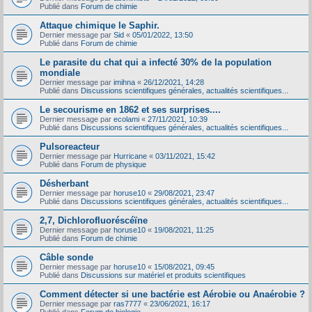
Publié dans
Forum de chimie
Attaque chimique le Saphir.
Dernier message par
Sid
«
05/01/2022, 13:50
Publié dans
Forum de chimie
Le parasite du chat qui a infecté 30% de la population
mondiale
Dernier message par
imihna
«
26/12/2021, 14:28
Publié dans
Discussions scientifiques générales, actualités scientifiques...
Le secourisme en 1862 et ses surprises....
Dernier message par
ecolami
«
27/11/2021, 10:39
Publié dans
Discussions scientifiques générales, actualités scientifiques...
Pulsoreacteur
Dernier message par
Hurricane
«
03/11/2021, 15:42
Publié dans
Forum de physique
Désherbant
Dernier message par
horuse10
«
29/08/2021, 23:47
Publié dans
Discussions scientifiques générales, actualités scientifiques...
2,7, Dichlorofluoréscéïne
Dernier message par
horuse10
«
19/08/2021, 11:25
Publié dans
Forum de chimie
Câble sonde
Dernier message par
horuse10
«
15/08/2021, 09:45
Publié dans
Discussions sur matériel et produits scientifiques
Comment détecter si une bactérie est Aérobie ou Anaérobie ?
Dernier message par
ras7777
«
23/06/2021, 16:17