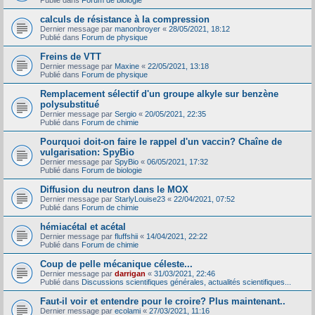
Publié dans
Forum de biologie
calculs de résistance à la compression
Dernier message par
manonbroyer
«
28/05/2021, 18:12
Publié dans
Forum de physique
Freins de VTT
Dernier message par
Maxine
«
22/05/2021, 13:18
Publié dans
Forum de physique
Remplacement sélectif d'un groupe alkyle sur benzène
polysubstitué
Dernier message par
Sergio
«
20/05/2021, 22:35
Publié dans
Forum de chimie
Pourquoi doit-on faire le rappel d'un vaccin? Chaîne de
vulgarisation: SpyBio
Dernier message par
SpyBio
«
06/05/2021, 17:32
Publié dans
Forum de biologie
Diffusion du neutron dans le MOX
Dernier message par
StarlyLouise23
«
22/04/2021, 07:52
Publié dans
Forum de chimie
hémiacétal et acétal
Dernier message par
fluffshii
«
14/04/2021, 22:22
Publié dans
Forum de chimie
Coup de pelle mécanique céleste...
Dernier message par
darrigan
«
31/03/2021, 22:46
Publié dans
Discussions scientifiques générales, actualités scientifiques...
Faut-il voir et entendre pour le croire? Plus maintenant..
Dernier message par
ecolami
«
27/03/2021, 11:16