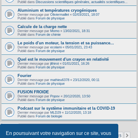
Publié dans
Discussions scientifiques générales, actualités scientifiques...
Aluminium et températures cryogéniques
Dernier message par
Oliviermaillet
«
02/03/2021, 18:07
Publié dans
Forum de physique
Calcule de la charge nette
Dernier message par
Momo
«
13/02/2021, 18:31
Publié dans
Forum de chimie
Le poids d'un moteur, la tension et sa puissance...
Dernier message par
ecolami
«
05/01/2021, 23:43
Publié dans
Forum de physique
Quel est le mouvement d'un crayon en relativité
Dernier message par
jlthirot
«
01/01/2021, 16:26
Publié dans
Forum de physique
Fourier
Dernier message par
mathieu6378
«
23/12/2020, 00:11
Publié dans
Forum de physique
FUSION FROIDE
Dernier message par
Popov
«
20/12/2020, 13:50
Publié dans
Forum de physique
Podcast sur le système immunitaire et la COVID-19
Dernier message par
MLD29
«
11/12/2020, 13:18
Publié dans
Forum de biologie
En poursuivant votre navigation sur ce site, vous
Page
1
sur
15
1
2
3
4
5
15
Sui
La recherche a retourné 356 résultats
…