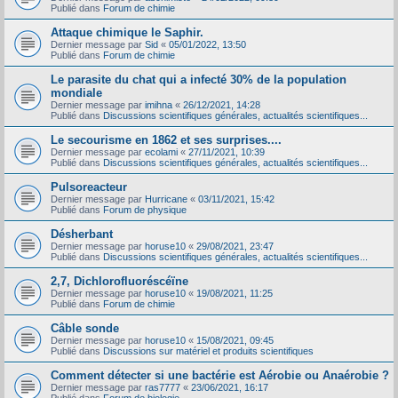
Publié dans
Forum de chimie
Attaque chimique le Saphir.
Dernier message par
Sid
«
05/01/2022, 13:50
Publié dans
Forum de chimie
Le parasite du chat qui a infecté 30% de la population
mondiale
Dernier message par
imihna
«
26/12/2021, 14:28
Publié dans
Discussions scientifiques générales, actualités scientifiques...
Le secourisme en 1862 et ses surprises....
Dernier message par
ecolami
«
27/11/2021, 10:39
Publié dans
Discussions scientifiques générales, actualités scientifiques...
Pulsoreacteur
Dernier message par
Hurricane
«
03/11/2021, 15:42
Publié dans
Forum de physique
Désherbant
Dernier message par
horuse10
«
29/08/2021, 23:47
Publié dans
Discussions scientifiques générales, actualités scientifiques...
2,7, Dichlorofluoréscéïne
Dernier message par
horuse10
«
19/08/2021, 11:25
Publié dans
Forum de chimie
Câble sonde
Dernier message par
horuse10
«
15/08/2021, 09:45
Publié dans
Discussions sur matériel et produits scientifiques
Comment détecter si une bactérie est Aérobie ou Anaérobie ?
Dernier message par
ras7777
«
23/06/2021, 16:17