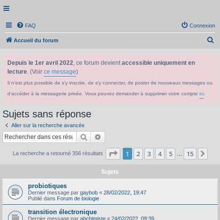
FAQ
Connexion
R
Accueil du forum
e
Depuis le 1er avril 2022
, ce forum devient
accessible uniquement en
c
lecture
. (Voir
ce message
)
h
Il n'est plus possible de s'y inscrire, de s'y connecter, de poster de nouveaux messages ou
e
d'accéder à la messagerie privée. Vous pouvez demander à supprimer votre compte
ici
.
r
c
Sujets sans réponse
h
Aller sur la recherche avancée
e
Rechercher
Recherche avancée
r
Page
1
sur
15
1
2
3
4
5
15
Sui
La recherche a retourné 356 résultats
…
Sujets
probiotiques
Dernier message par
gaybob
«
28/02/2022, 19:47
Publié dans
Forum de biologie
transition électronique
Dernier message par
abchimiste
«
24/02/2022, 09:39