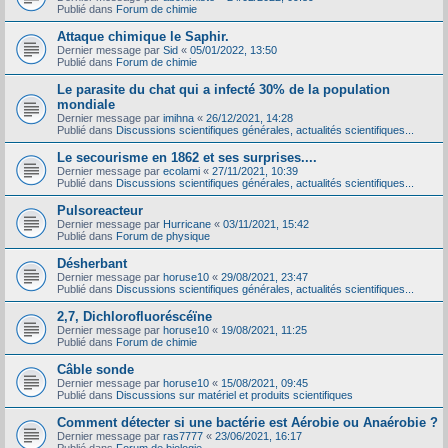
Publié dans
Forum de chimie
Attaque chimique le Saphir.
Dernier message par
Sid
«
05/01/2022, 13:50
Publié dans
Forum de chimie
Le parasite du chat qui a infecté 30% de la population
mondiale
Dernier message par
imihna
«
26/12/2021, 14:28
Publié dans
Discussions scientifiques générales, actualités scientifiques...
Le secourisme en 1862 et ses surprises....
Dernier message par
ecolami
«
27/11/2021, 10:39
Publié dans
Discussions scientifiques générales, actualités scientifiques...
Pulsoreacteur
Dernier message par
Hurricane
«
03/11/2021, 15:42
Publié dans
Forum de physique
Désherbant
Dernier message par
horuse10
«
29/08/2021, 23:47
Publié dans
Discussions scientifiques générales, actualités scientifiques...
2,7, Dichlorofluoréscéïne
Dernier message par
horuse10
«
19/08/2021, 11:25
Publié dans
Forum de chimie
Câble sonde
Dernier message par
horuse10
«
15/08/2021, 09:45
Publié dans
Discussions sur matériel et produits scientifiques
Comment détecter si une bactérie est Aérobie ou Anaérobie ?
Dernier message par
ras7777
«
23/06/2021, 16:17