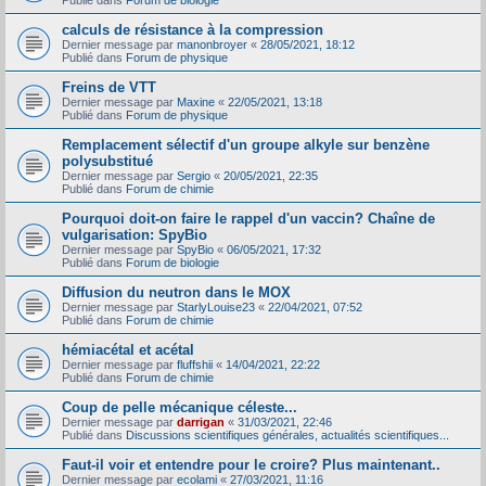
Publié dans
Forum de biologie
calculs de résistance à la compression
Dernier message par
manonbroyer
«
28/05/2021, 18:12
Publié dans
Forum de physique
Freins de VTT
Dernier message par
Maxine
«
22/05/2021, 13:18
Publié dans
Forum de physique
Remplacement sélectif d'un groupe alkyle sur benzène
polysubstitué
Dernier message par
Sergio
«
20/05/2021, 22:35
Publié dans
Forum de chimie
Pourquoi doit-on faire le rappel d'un vaccin? Chaîne de
vulgarisation: SpyBio
Dernier message par
SpyBio
«
06/05/2021, 17:32
Publié dans
Forum de biologie
Diffusion du neutron dans le MOX
Dernier message par
StarlyLouise23
«
22/04/2021, 07:52
Publié dans
Forum de chimie
hémiacétal et acétal
Dernier message par
fluffshii
«
14/04/2021, 22:22
Publié dans
Forum de chimie
Coup de pelle mécanique céleste...
Dernier message par
darrigan
«
31/03/2021, 22:46
Publié dans
Discussions scientifiques générales, actualités scientifiques...
Faut-il voir et entendre pour le croire? Plus maintenant..
Dernier message par
ecolami
«
27/03/2021, 11:16