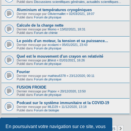
Publié dans
Discussions scientifiques générales, actualités scientifiques...
Aluminium et températures cryogéniques
Dernier message par
Oliviermaillet
«
02/03/2021, 18:07
Publié dans
Forum de physique
Calcule de la charge nette
Dernier message par
Momo
«
13/02/2021, 18:31
Publié dans
Forum de chimie
Le poids d'un moteur, la tension et sa puissance...
Dernier message par
ecolami
«
05/01/2021, 23:43
Publié dans
Forum de physique
Quel est le mouvement d'un crayon en relativité
Dernier message par
jlthirot
«
01/01/2021, 16:26
Publié dans
Forum de physique
Fourier
Dernier message par
mathieu6378
«
23/12/2020, 00:11
Publié dans
Forum de physique
FUSION FROIDE
Dernier message par
Popov
«
20/12/2020, 13:50
Publié dans
Forum de physique
Podcast sur le système immunitaire et la COVID-19
Dernier message par
MLD29
«
11/12/2020, 13:18
Publié dans
Forum de biologie
En poursuivant votre navigation sur ce site, vous
Page
1
sur
15
1
2
3
4
5
15
Sui
La recherche a retourné 356 résultats
…