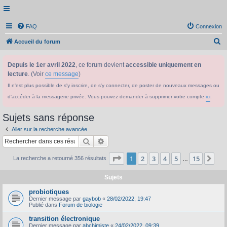
FAQ
Connexion
R
Accueil du forum
e
Depuis le 1er avril 2022
, ce forum devient
accessible uniquement en
c
lecture
. (Voir
ce message
)
h
Il n'est plus possible de s'y inscrire, de s'y connecter, de poster de nouveaux messages ou
e
d'accéder à la messagerie privée. Vous pouvez demander à supprimer votre compte
ici
.
r
c
Sujets sans réponse
h
Aller sur la recherche avancée
e
Rechercher
Recherche avancée
r
Page
1
sur
15
1
2
3
4
5
15
Sui
La recherche a retourné 356 résultats
…
Sujets
probiotiques
Dernier message par
gaybob
«
28/02/2022, 19:47
Publié dans
Forum de biologie
transition électronique
Dernier message par
abchimiste
«
24/02/2022, 09:39