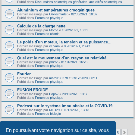
Publié dans
Discussions scientifiques générales, actualités scientifiques...
Aluminium et températures cryogéniques
Dernier message par
Oliviermaillet
«
02/03/2021, 18:07
Publié dans
Forum de physique
Calcule de la charge nette
Dernier message par
Momo
«
13/02/2021, 18:31
Publié dans
Forum de chimie
Le poids d'un moteur, la tension et sa puissance...
Dernier message par
ecolami
«
05/01/2021, 23:43
Publié dans
Forum de physique
Quel est le mouvement d'un crayon en relativité
Dernier message par
jlthirot
«
01/01/2021, 16:26
Publié dans
Forum de physique
Fourier
Dernier message par
mathieu6378
«
23/12/2020, 00:11
Publié dans
Forum de physique
FUSION FROIDE
Dernier message par
Popov
«
20/12/2020, 13:50
Publié dans
Forum de physique
Podcast sur le système immunitaire et la COVID-19
Dernier message par
MLD29
«
11/12/2020, 13:18
Publié dans
Forum de biologie
En poursuivant votre navigation sur ce site, vous
Page
1
sur
15
1
2
3
4
5
15
Sui
La recherche a retourné 356 résultats
…