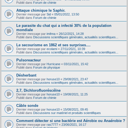
Publié dans
Forum de chimie
Attaque chimique le Saphir.
Dernier message par
Sid
«
05/01/2022, 13:50
Publié dans
Forum de chimie
Le parasite du chat qui a infecté 30% de la population
mondiale
Dernier message par
imihna
«
26/12/2021, 14:28
Publié dans
Discussions scientifiques générales, actualités scientifiques...
Le secourisme en 1862 et ses surprises....
Dernier message par
ecolami
«
27/11/2021, 10:39
Publié dans
Discussions scientifiques générales, actualités scientifiques...
Pulsoreacteur
Dernier message par
Hurricane
«
03/11/2021, 15:42
Publié dans
Forum de physique
Désherbant
Dernier message par
horuse10
«
29/08/2021, 23:47
Publié dans
Discussions scientifiques générales, actualités scientifiques...
2,7, Dichlorofluoréscéïne
Dernier message par
horuse10
«
19/08/2021, 11:25
Publié dans
Forum de chimie
Câble sonde
Dernier message par
horuse10
«
15/08/2021, 09:45
Publié dans
Discussions sur matériel et produits scientifiques
Comment détecter si une bactérie est Aérobie ou Anaérobie ?
Dernier message par
ras7777
«
23/06/2021, 16:17