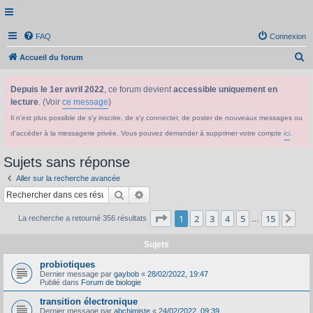
FAQ
Connexion
R
Accueil du forum
e
Depuis le 1er avril 2022
, ce forum devient
accessible uniquement en
c
lecture
. (Voir
ce message
)
h
Il n'est plus possible de s'y inscrire, de s'y connecter, de poster de nouveaux messages ou
e
d'accéder à la messagerie privée. Vous pouvez demander à supprimer votre compte
ici
.
r
c
Sujets sans réponse
h
Aller sur la recherche avancée
e
Rechercher
Recherche avancée
r
Page
1
sur
15
1
2
3
4
5
15
Sui
La recherche a retourné 356 résultats
…
Sujets
probiotiques
Dernier message par
gaybob
«
28/02/2022, 19:47
Publié dans
Forum de biologie
transition électronique
Dernier message par
abchimiste
«
24/02/2022, 09:39