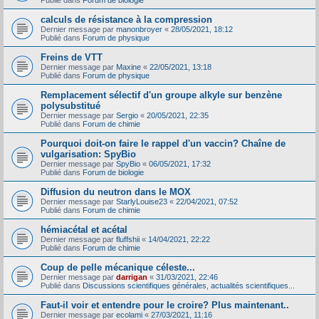
Publié dans
Forum de biologie
calculs de résistance à la compression
Dernier message par
manonbroyer
«
28/05/2021, 18:12
Publié dans
Forum de physique
Freins de VTT
Dernier message par
Maxine
«
22/05/2021, 13:18
Publié dans
Forum de physique
Remplacement sélectif d'un groupe alkyle sur benzène
polysubstitué
Dernier message par
Sergio
«
20/05/2021, 22:35
Publié dans
Forum de chimie
Pourquoi doit-on faire le rappel d'un vaccin? Chaîne de
vulgarisation: SpyBio
Dernier message par
SpyBio
«
06/05/2021, 17:32
Publié dans
Forum de biologie
Diffusion du neutron dans le MOX
Dernier message par
StarlyLouise23
«
22/04/2021, 07:52
Publié dans
Forum de chimie
hémiacétal et acétal
Dernier message par
fluffshii
«
14/04/2021, 22:22
Publié dans
Forum de chimie
Coup de pelle mécanique céleste...
Dernier message par
darrigan
«
31/03/2021, 22:46
Publié dans
Discussions scientifiques générales, actualités scientifiques...
Faut-il voir et entendre pour le croire? Plus maintenant..
Dernier message par
ecolami
«
27/03/2021, 11:16