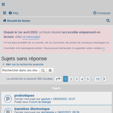
FAQ
Connexion
R
Accueil du forum
e
Depuis le 1er avril 2022
, ce forum devient
accessible uniquement en
c
lecture
. (Voir
ce message
)
h
Il n'est plus possible de s'y inscrire, de s'y connecter, de poster de nouveaux messages ou
e
d'accéder à la messagerie privée. Vous pouvez demander à supprimer votre compte
ici
.
r
c
Sujets sans réponse
h
Aller sur la recherche avancée
e
Rechercher
Recherche avancée
r
Page
1
sur
15
1
2
3
4
5
15
Sui
La recherche a retourné 356 résultats
…
Sujets
probiotiques
Dernier message par
gaybob
«
28/02/2022, 19:47
Publié dans
Forum de biologie
transition électronique
Dernier message par
abchimiste
«
24/02/2022, 09:39