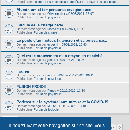
Publié dans
Discussions scientifiques générales, actualités scientifiques...
Aluminium et températures cryogéniques
Dernier message par
Oliviermaillet
«
02/03/2021, 18:07
Publié dans
Forum de physique
Calcule de la charge nette
Dernier message par
Momo
«
13/02/2021, 18:31
Publié dans
Forum de chimie
Le poids d'un moteur, la tension et sa puissance...
Dernier message par
ecolami
«
05/01/2021, 23:43
Publié dans
Forum de physique
Quel est le mouvement d'un crayon en relativité
Dernier message par
jlthirot
«
01/01/2021, 16:26
Publié dans
Forum de physique
Fourier
Dernier message par
mathieu6378
«
23/12/2020, 00:11
Publié dans
Forum de physique
FUSION FROIDE
Dernier message par
Popov
«
20/12/2020, 13:50
Publié dans
Forum de physique
Podcast sur le système immunitaire et la COVID-19
Dernier message par
MLD29
«
11/12/2020, 13:18
Publié dans
Forum de biologie
En poursuivant votre navigation sur ce site, vous
Page
1
sur
15
1
2
3
4
5
15
Sui
La recherche a retourné 356 résultats
…