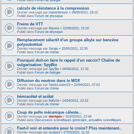
Publié dans
Forum de biologie
calculs de résistance à la compression
Dernier message par
manonbroyer
«
28/05/2021, 18:12
Publié dans
Forum de physique
Freins de VTT
Dernier message par
Maxine
«
22/05/2021, 13:18
Publié dans
Forum de physique
Remplacement sélectif d'un groupe alkyle sur benzène
polysubstitué
Dernier message par
Sergio
«
20/05/2021, 22:35
Publié dans
Forum de chimie
Pourquoi doit-on faire le rappel d'un vaccin? Chaîne de
vulgarisation: SpyBio
Dernier message par
SpyBio
«
06/05/2021, 17:32
Publié dans
Forum de biologie
Diffusion du neutron dans le MOX
Dernier message par
StarlyLouise23
«
22/04/2021, 07:52
Publié dans
Forum de chimie
hémiacétal et acétal
Dernier message par
fluffshii
«
14/04/2021, 22:22
Publié dans
Forum de chimie
Coup de pelle mécanique céleste...
Dernier message par
darrigan
«
31/03/2021, 22:46
Publié dans
Discussions scientifiques générales, actualités scientifiques...
Faut-il voir et entendre pour le croire? Plus maintenant..
Dernier message par
ecolami
«
27/03/2021, 11:16