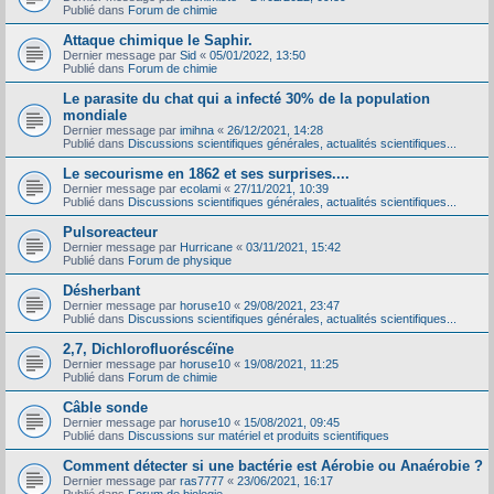
Publié dans
Forum de chimie
Attaque chimique le Saphir.
Dernier message par
Sid
«
05/01/2022, 13:50
Publié dans
Forum de chimie
Le parasite du chat qui a infecté 30% de la population
mondiale
Dernier message par
imihna
«
26/12/2021, 14:28
Publié dans
Discussions scientifiques générales, actualités scientifiques...
Le secourisme en 1862 et ses surprises....
Dernier message par
ecolami
«
27/11/2021, 10:39
Publié dans
Discussions scientifiques générales, actualités scientifiques...
Pulsoreacteur
Dernier message par
Hurricane
«
03/11/2021, 15:42
Publié dans
Forum de physique
Désherbant
Dernier message par
horuse10
«
29/08/2021, 23:47
Publié dans
Discussions scientifiques générales, actualités scientifiques...
2,7, Dichlorofluoréscéïne
Dernier message par
horuse10
«
19/08/2021, 11:25
Publié dans
Forum de chimie
Câble sonde
Dernier message par
horuse10
«
15/08/2021, 09:45
Publié dans
Discussions sur matériel et produits scientifiques
Comment détecter si une bactérie est Aérobie ou Anaérobie ?
Dernier message par
ras7777
«
23/06/2021, 16:17