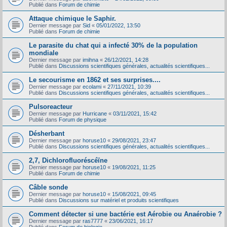
Publié dans
Forum de chimie
Attaque chimique le Saphir.
Dernier message par
Sid
«
05/01/2022, 13:50
Publié dans
Forum de chimie
Le parasite du chat qui a infecté 30% de la population
mondiale
Dernier message par
imihna
«
26/12/2021, 14:28
Publié dans
Discussions scientifiques générales, actualités scientifiques...
Le secourisme en 1862 et ses surprises....
Dernier message par
ecolami
«
27/11/2021, 10:39
Publié dans
Discussions scientifiques générales, actualités scientifiques...
Pulsoreacteur
Dernier message par
Hurricane
«
03/11/2021, 15:42
Publié dans
Forum de physique
Désherbant
Dernier message par
horuse10
«
29/08/2021, 23:47
Publié dans
Discussions scientifiques générales, actualités scientifiques...
2,7, Dichlorofluoréscéïne
Dernier message par
horuse10
«
19/08/2021, 11:25
Publié dans
Forum de chimie
Câble sonde
Dernier message par
horuse10
«
15/08/2021, 09:45
Publié dans
Discussions sur matériel et produits scientifiques
Comment détecter si une bactérie est Aérobie ou Anaérobie ?
Dernier message par
ras7777
«
23/06/2021, 16:17