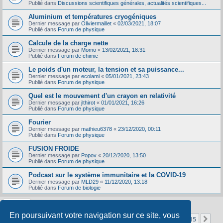
Publié dans
Discussions scientifiques générales, actualités scientifiques...
Aluminium et températures cryogéniques
Dernier message par
Oliviermaillet
«
02/03/2021, 18:07
Publié dans
Forum de physique
Calcule de la charge nette
Dernier message par
Momo
«
13/02/2021, 18:31
Publié dans
Forum de chimie
Le poids d'un moteur, la tension et sa puissance...
Dernier message par
ecolami
«
05/01/2021, 23:43
Publié dans
Forum de physique
Quel est le mouvement d'un crayon en relativité
Dernier message par
jlthirot
«
01/01/2021, 16:26
Publié dans
Forum de physique
Fourier
Dernier message par
mathieu6378
«
23/12/2020, 00:11
Publié dans
Forum de physique
FUSION FROIDE
Dernier message par
Popov
«
20/12/2020, 13:50
Publié dans
Forum de physique
Podcast sur le système immunitaire et la COVID-19
Dernier message par
MLD29
«
11/12/2020, 13:18
Publié dans
Forum de biologie
En poursuivant votre navigation sur ce site, vous
Page
1
sur
15
1
2
3
4
5
15
Sui
La recherche a retourné 356 résultats
…