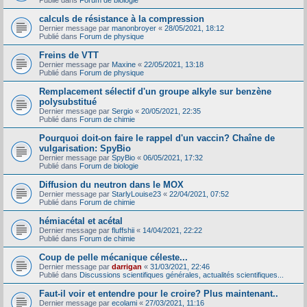
Publié dans
Forum de biologie
calculs de résistance à la compression
Dernier message par
manonbroyer
«
28/05/2021, 18:12
Publié dans
Forum de physique
Freins de VTT
Dernier message par
Maxine
«
22/05/2021, 13:18
Publié dans
Forum de physique
Remplacement sélectif d'un groupe alkyle sur benzène
polysubstitué
Dernier message par
Sergio
«
20/05/2021, 22:35
Publié dans
Forum de chimie
Pourquoi doit-on faire le rappel d'un vaccin? Chaîne de
vulgarisation: SpyBio
Dernier message par
SpyBio
«
06/05/2021, 17:32
Publié dans
Forum de biologie
Diffusion du neutron dans le MOX
Dernier message par
StarlyLouise23
«
22/04/2021, 07:52
Publié dans
Forum de chimie
hémiacétal et acétal
Dernier message par
fluffshii
«
14/04/2021, 22:22
Publié dans
Forum de chimie
Coup de pelle mécanique céleste...
Dernier message par
darrigan
«
31/03/2021, 22:46
Publié dans
Discussions scientifiques générales, actualités scientifiques...
Faut-il voir et entendre pour le croire? Plus maintenant..
Dernier message par
ecolami
«
27/03/2021, 11:16