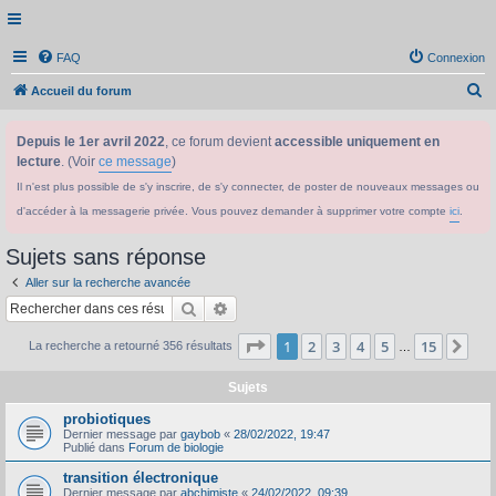
FAQ
Connexion
R
Accueil du forum
e
Depuis le 1er avril 2022
, ce forum devient
accessible uniquement en
c
lecture
. (Voir
ce message
)
h
Il n'est plus possible de s'y inscrire, de s'y connecter, de poster de nouveaux messages ou
e
d'accéder à la messagerie privée. Vous pouvez demander à supprimer votre compte
ici
.
r
c
Sujets sans réponse
h
Aller sur la recherche avancée
e
Rechercher
Recherche avancée
r
Page
1
sur
15
1
2
3
4
5
15
Sui
La recherche a retourné 356 résultats
…
Sujets
probiotiques
Dernier message par
gaybob
«
28/02/2022, 19:47
Publié dans
Forum de biologie
transition électronique
Dernier message par
abchimiste
«
24/02/2022, 09:39