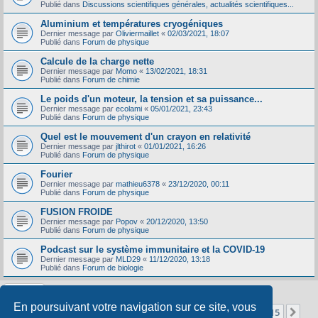
Publié dans
Discussions scientifiques générales, actualités scientifiques...
Aluminium et températures cryogéniques
Dernier message par
Oliviermaillet
«
02/03/2021, 18:07
Publié dans
Forum de physique
Calcule de la charge nette
Dernier message par
Momo
«
13/02/2021, 18:31
Publié dans
Forum de chimie
Le poids d'un moteur, la tension et sa puissance...
Dernier message par
ecolami
«
05/01/2021, 23:43
Publié dans
Forum de physique
Quel est le mouvement d'un crayon en relativité
Dernier message par
jlthirot
«
01/01/2021, 16:26
Publié dans
Forum de physique
Fourier
Dernier message par
mathieu6378
«
23/12/2020, 00:11
Publié dans
Forum de physique
FUSION FROIDE
Dernier message par
Popov
«
20/12/2020, 13:50
Publié dans
Forum de physique
Podcast sur le système immunitaire et la COVID-19
Dernier message par
MLD29
«
11/12/2020, 13:18
Publié dans
Forum de biologie
En poursuivant votre navigation sur ce site, vous
Page
1
sur
15
1
2
3
4
5
15
Sui
La recherche a retourné 356 résultats
…