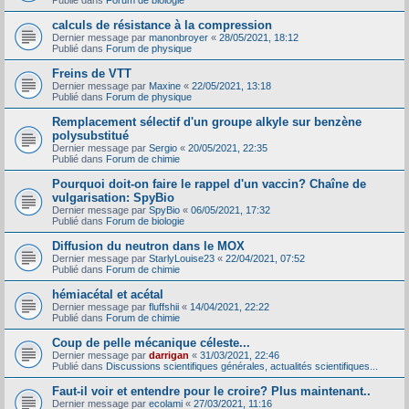
Publié dans
Forum de biologie
calculs de résistance à la compression
Dernier message par
manonbroyer
«
28/05/2021, 18:12
Publié dans
Forum de physique
Freins de VTT
Dernier message par
Maxine
«
22/05/2021, 13:18
Publié dans
Forum de physique
Remplacement sélectif d'un groupe alkyle sur benzène
polysubstitué
Dernier message par
Sergio
«
20/05/2021, 22:35
Publié dans
Forum de chimie
Pourquoi doit-on faire le rappel d'un vaccin? Chaîne de
vulgarisation: SpyBio
Dernier message par
SpyBio
«
06/05/2021, 17:32
Publié dans
Forum de biologie
Diffusion du neutron dans le MOX
Dernier message par
StarlyLouise23
«
22/04/2021, 07:52
Publié dans
Forum de chimie
hémiacétal et acétal
Dernier message par
fluffshii
«
14/04/2021, 22:22
Publié dans
Forum de chimie
Coup de pelle mécanique céleste...
Dernier message par
darrigan
«
31/03/2021, 22:46
Publié dans
Discussions scientifiques générales, actualités scientifiques...
Faut-il voir et entendre pour le croire? Plus maintenant..
Dernier message par
ecolami
«
27/03/2021, 11:16