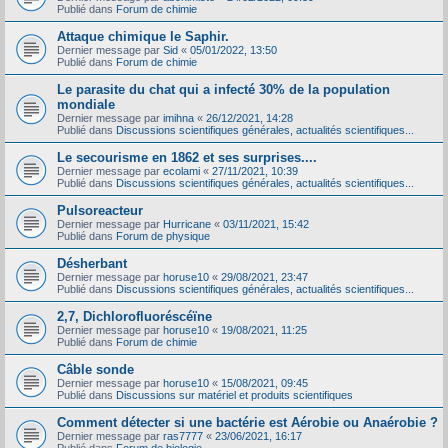
Publié dans
Forum de chimie
Attaque chimique le Saphir.
Dernier message par
Sid
«
05/01/2022, 13:50
Publié dans
Forum de chimie
Le parasite du chat qui a infecté 30% de la population
mondiale
Dernier message par
imihna
«
26/12/2021, 14:28
Publié dans
Discussions scientifiques générales, actualités scientifiques...
Le secourisme en 1862 et ses surprises....
Dernier message par
ecolami
«
27/11/2021, 10:39
Publié dans
Discussions scientifiques générales, actualités scientifiques...
Pulsoreacteur
Dernier message par
Hurricane
«
03/11/2021, 15:42
Publié dans
Forum de physique
Désherbant
Dernier message par
horuse10
«
29/08/2021, 23:47
Publié dans
Discussions scientifiques générales, actualités scientifiques...
2,7, Dichlorofluoréscéïne
Dernier message par
horuse10
«
19/08/2021, 11:25
Publié dans
Forum de chimie
Câble sonde
Dernier message par
horuse10
«
15/08/2021, 09:45
Publié dans
Discussions sur matériel et produits scientifiques
Comment détecter si une bactérie est Aérobie ou Anaérobie ?
Dernier message par
ras7777
«
23/06/2021, 16:17