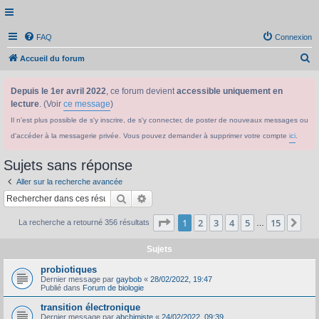
FAQ
Connexion
R
Accueil du forum
e
Depuis le 1er avril 2022
, ce forum devient
accessible uniquement en
c
lecture
. (Voir
ce message
)
h
Il n'est plus possible de s'y inscrire, de s'y connecter, de poster de nouveaux messages ou
e
d'accéder à la messagerie privée. Vous pouvez demander à supprimer votre compte
ici
.
r
c
Sujets sans réponse
h
Aller sur la recherche avancée
e
Rechercher
Recherche avancée
r
Page
1
sur
15
1
2
3
4
5
15
Sui
La recherche a retourné 356 résultats
…
Sujets
probiotiques
Dernier message par
gaybob
«
28/02/2022, 19:47
Publié dans
Forum de biologie
transition électronique
Dernier message par
abchimiste
«
24/02/2022, 09:39