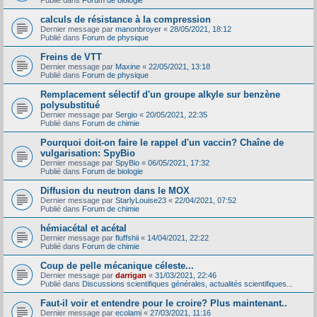
Publié dans
Forum de biologie
calculs de résistance à la compression
Dernier message par
manonbroyer
«
28/05/2021, 18:12
Publié dans
Forum de physique
Freins de VTT
Dernier message par
Maxine
«
22/05/2021, 13:18
Publié dans
Forum de physique
Remplacement sélectif d'un groupe alkyle sur benzène
polysubstitué
Dernier message par
Sergio
«
20/05/2021, 22:35
Publié dans
Forum de chimie
Pourquoi doit-on faire le rappel d'un vaccin? Chaîne de
vulgarisation: SpyBio
Dernier message par
SpyBio
«
06/05/2021, 17:32
Publié dans
Forum de biologie
Diffusion du neutron dans le MOX
Dernier message par
StarlyLouise23
«
22/04/2021, 07:52
Publié dans
Forum de chimie
hémiacétal et acétal
Dernier message par
fluffshii
«
14/04/2021, 22:22
Publié dans
Forum de chimie
Coup de pelle mécanique céleste...
Dernier message par
darrigan
«
31/03/2021, 22:46
Publié dans
Discussions scientifiques générales, actualités scientifiques...
Faut-il voir et entendre pour le croire? Plus maintenant..
Dernier message par
ecolami
«
27/03/2021, 11:16