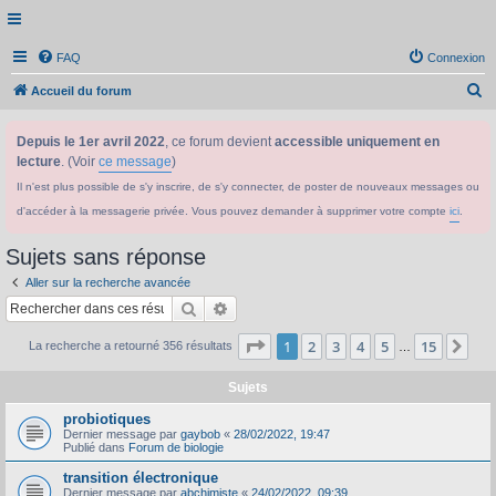
FAQ
Connexion
R
Accueil du forum
e
Depuis le 1er avril 2022
, ce forum devient
accessible uniquement en
c
lecture
. (Voir
ce message
)
h
Il n'est plus possible de s'y inscrire, de s'y connecter, de poster de nouveaux messages ou
e
d'accéder à la messagerie privée. Vous pouvez demander à supprimer votre compte
ici
.
r
c
Sujets sans réponse
h
Aller sur la recherche avancée
e
Rechercher
Recherche avancée
r
Page
1
sur
15
1
2
3
4
5
15
Sui
La recherche a retourné 356 résultats
…
Sujets
probiotiques
Dernier message par
gaybob
«
28/02/2022, 19:47
Publié dans
Forum de biologie
transition électronique
Dernier message par
abchimiste
«
24/02/2022, 09:39