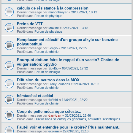
Publié dans
Forum de biologie
calculs de résistance à la compression
Dernier message par
manonbroyer
«
28/05/2021, 18:12
Publié dans
Forum de physique
Freins de VTT
Dernier message par
Maxine
«
22/05/2021, 13:18
Publié dans
Forum de physique
Remplacement sélectif d'un groupe alkyle sur benzène
polysubstitué
Dernier message par
Sergio
«
20/05/2021, 22:35
Publié dans
Forum de chimie
Pourquoi doit-on faire le rappel d'un vaccin? Chaîne de
vulgarisation: SpyBio
Dernier message par
SpyBio
«
06/05/2021, 17:32
Publié dans
Forum de biologie
Diffusion du neutron dans le MOX
Dernier message par
StarlyLouise23
«
22/04/2021, 07:52
Publié dans
Forum de chimie
hémiacétal et acétal
Dernier message par
fluffshii
«
14/04/2021, 22:22
Publié dans
Forum de chimie
Coup de pelle mécanique céleste...
Dernier message par
darrigan
«
31/03/2021, 22:46
Publié dans
Discussions scientifiques générales, actualités scientifiques...
Faut-il voir et entendre pour le croire? Plus maintenant..
Dernier message par
ecolami
«
27/03/2021, 11:16