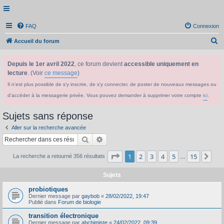
FAQ
Connexion
R
Accueil du forum
e
Depuis le 1er avril 2022
, ce forum devient
accessible uniquement en
c
lecture
. (Voir
ce message
)
h
Il n'est plus possible de s'y inscrire, de s'y connecter, de poster de nouveaux messages ou
e
d'accéder à la messagerie privée. Vous pouvez demander à supprimer votre compte
ici
.
r
c
Sujets sans réponse
h
Aller sur la recherche avancée
e
Rechercher
Recherche avancée
r
Page
1
sur
15
1
2
3
4
5
15
Sui
La recherche a retourné 356 résultats
…
Sujets
probiotiques
Dernier message par
gaybob
«
28/02/2022, 19:47
Publié dans
Forum de biologie
transition électronique
Dernier message par
abchimiste
«
24/02/2022, 09:39