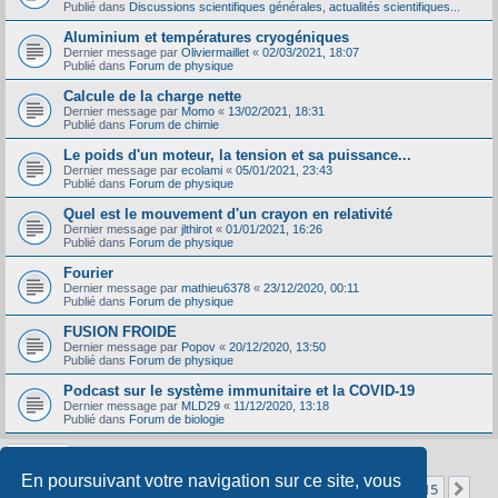
Publié dans
Discussions scientifiques générales, actualités scientifiques...
Aluminium et températures cryogéniques
Dernier message par
Oliviermaillet
«
02/03/2021, 18:07
Publié dans
Forum de physique
Calcule de la charge nette
Dernier message par
Momo
«
13/02/2021, 18:31
Publié dans
Forum de chimie
Le poids d'un moteur, la tension et sa puissance...
Dernier message par
ecolami
«
05/01/2021, 23:43
Publié dans
Forum de physique
Quel est le mouvement d'un crayon en relativité
Dernier message par
jlthirot
«
01/01/2021, 16:26
Publié dans
Forum de physique
Fourier
Dernier message par
mathieu6378
«
23/12/2020, 00:11
Publié dans
Forum de physique
FUSION FROIDE
Dernier message par
Popov
«
20/12/2020, 13:50
Publié dans
Forum de physique
Podcast sur le système immunitaire et la COVID-19
Dernier message par
MLD29
«
11/12/2020, 13:18
Publié dans
Forum de biologie
En poursuivant votre navigation sur ce site, vous
Page
1
sur
15
1
2
3
4
5
15
Sui
La recherche a retourné 356 résultats
…