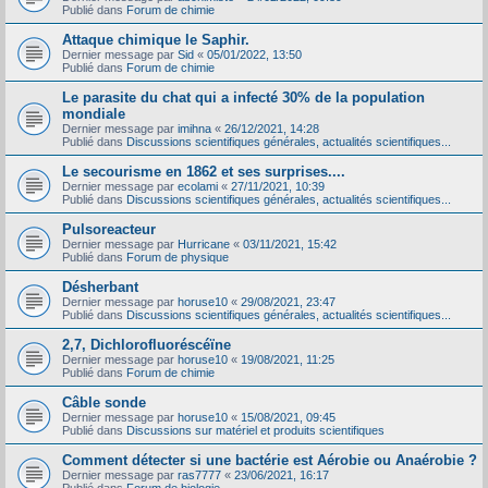
Publié dans
Forum de chimie
Attaque chimique le Saphir.
Dernier message par
Sid
«
05/01/2022, 13:50
Publié dans
Forum de chimie
Le parasite du chat qui a infecté 30% de la population
mondiale
Dernier message par
imihna
«
26/12/2021, 14:28
Publié dans
Discussions scientifiques générales, actualités scientifiques...
Le secourisme en 1862 et ses surprises....
Dernier message par
ecolami
«
27/11/2021, 10:39
Publié dans
Discussions scientifiques générales, actualités scientifiques...
Pulsoreacteur
Dernier message par
Hurricane
«
03/11/2021, 15:42
Publié dans
Forum de physique
Désherbant
Dernier message par
horuse10
«
29/08/2021, 23:47
Publié dans
Discussions scientifiques générales, actualités scientifiques...
2,7, Dichlorofluoréscéïne
Dernier message par
horuse10
«
19/08/2021, 11:25
Publié dans
Forum de chimie
Câble sonde
Dernier message par
horuse10
«
15/08/2021, 09:45
Publié dans
Discussions sur matériel et produits scientifiques
Comment détecter si une bactérie est Aérobie ou Anaérobie ?
Dernier message par
ras7777
«
23/06/2021, 16:17