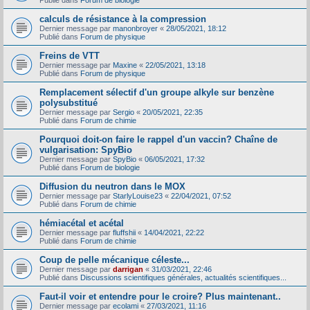
Publié dans
Forum de biologie
calculs de résistance à la compression
Dernier message par
manonbroyer
«
28/05/2021, 18:12
Publié dans
Forum de physique
Freins de VTT
Dernier message par
Maxine
«
22/05/2021, 13:18
Publié dans
Forum de physique
Remplacement sélectif d'un groupe alkyle sur benzène
polysubstitué
Dernier message par
Sergio
«
20/05/2021, 22:35
Publié dans
Forum de chimie
Pourquoi doit-on faire le rappel d'un vaccin? Chaîne de
vulgarisation: SpyBio
Dernier message par
SpyBio
«
06/05/2021, 17:32
Publié dans
Forum de biologie
Diffusion du neutron dans le MOX
Dernier message par
StarlyLouise23
«
22/04/2021, 07:52
Publié dans
Forum de chimie
hémiacétal et acétal
Dernier message par
fluffshii
«
14/04/2021, 22:22
Publié dans
Forum de chimie
Coup de pelle mécanique céleste...
Dernier message par
darrigan
«
31/03/2021, 22:46
Publié dans
Discussions scientifiques générales, actualités scientifiques...
Faut-il voir et entendre pour le croire? Plus maintenant..
Dernier message par
ecolami
«
27/03/2021, 11:16