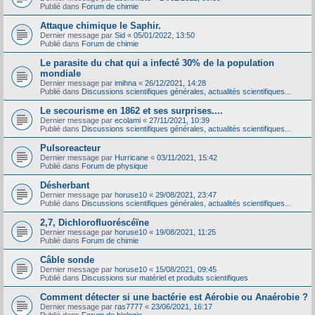
Publié dans
Forum de chimie
Attaque chimique le Saphir.
Dernier message par
Sid
«
05/01/2022, 13:50
Publié dans
Forum de chimie
Le parasite du chat qui a infecté 30% de la population
mondiale
Dernier message par
imihna
«
26/12/2021, 14:28
Publié dans
Discussions scientifiques générales, actualités scientifiques...
Le secourisme en 1862 et ses surprises....
Dernier message par
ecolami
«
27/11/2021, 10:39
Publié dans
Discussions scientifiques générales, actualités scientifiques...
Pulsoreacteur
Dernier message par
Hurricane
«
03/11/2021, 15:42
Publié dans
Forum de physique
Désherbant
Dernier message par
horuse10
«
29/08/2021, 23:47
Publié dans
Discussions scientifiques générales, actualités scientifiques...
2,7, Dichlorofluoréscéïne
Dernier message par
horuse10
«
19/08/2021, 11:25
Publié dans
Forum de chimie
Câble sonde
Dernier message par
horuse10
«
15/08/2021, 09:45
Publié dans
Discussions sur matériel et produits scientifiques
Comment détecter si une bactérie est Aérobie ou Anaérobie ?
Dernier message par
ras7777
«
23/06/2021, 16:17