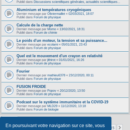
Publié dans
Discussions scientifiques générales, actualités scientifiques...
Aluminium et températures cryogéniques
Dernier message par
Oliviermaillet
«
02/03/2021, 18:07
Publié dans
Forum de physique
Calcule de la charge nette
Dernier message par
Momo
«
13/02/2021, 18:31
Publié dans
Forum de chimie
Le poids d'un moteur, la tension et sa puissance...
Dernier message par
ecolami
«
05/01/2021, 23:43
Publié dans
Forum de physique
Quel est le mouvement d'un crayon en relativité
Dernier message par
jlthirot
«
01/01/2021, 16:26
Publié dans
Forum de physique
Fourier
Dernier message par
mathieu6378
«
23/12/2020, 00:11
Publié dans
Forum de physique
FUSION FROIDE
Dernier message par
Popov
«
20/12/2020, 13:50
Publié dans
Forum de physique
Podcast sur le système immunitaire et la COVID-19
Dernier message par
MLD29
«
11/12/2020, 13:18
Publié dans
Forum de biologie
En poursuivant votre navigation sur ce site, vous
Page
1
sur
15
1
2
3
4
5
15
Sui
La recherche a retourné 356 résultats
…