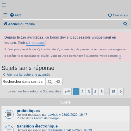
FAQ
Connexion
R
Accueil du forum
e
Depuis le 1er avril 2022
, ce forum devient
accessible uniquement en
c
lecture
. (Voir
ce message
)
h
Il n'est plus possible de s'y inscrire, de s'y connecter, de poster de nouveaux messages ou
e
d'accéder à la messagerie privée. Vous pouvez demander à supprimer votre compte
ici
.
r
c
Sujets sans réponse
h
Aller sur la recherche avancée
e
Rechercher
Recherche avancée
r
Page
1
sur
15
1
2
3
4
5
15
Sui
La recherche a retourné 356 résultats
…
Sujets
probiotiques
Dernier message par
gaybob
«
28/02/2022, 19:47
Publié dans
Forum de biologie
transition électronique
Dernier message par
abchimiste
«
24/02/2022, 09:39