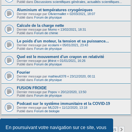
Publié dans
Discussions scientifiques générales, actualités scientifiques...
Aluminium et températures cryogéniques
Dernier message par
Oliviermaillet
«
02/03/2021, 18:07
Publié dans
Forum de physique
Calcule de la charge nette
Dernier message par
Momo
«
13/02/2021, 18:31
Publié dans
Forum de chimie
Le poids d'un moteur, la tension et sa puissance...
Dernier message par
ecolami
«
05/01/2021, 23:43
Publié dans
Forum de physique
Quel est le mouvement d'un crayon en relativité
Dernier message par
jlthirot
«
01/01/2021, 16:26
Publié dans
Forum de physique
Fourier
Dernier message par
mathieu6378
«
23/12/2020, 00:11
Publié dans
Forum de physique
FUSION FROIDE
Dernier message par
Popov
«
20/12/2020, 13:50
Publié dans
Forum de physique
Podcast sur le système immunitaire et la COVID-19
Dernier message par
MLD29
«
11/12/2020, 13:18
Publié dans
Forum de biologie
En poursuivant votre navigation sur ce site, vous
Page
1
sur
15
1
2
3
4
5
15
Sui
La recherche a retourné 356 résultats
…