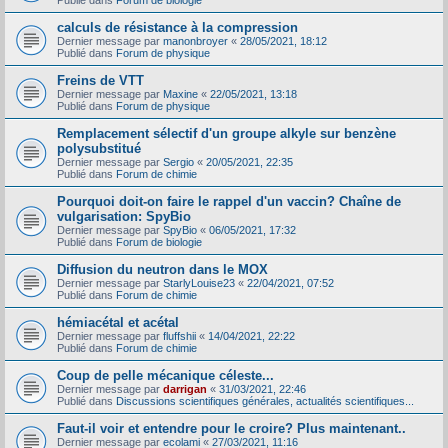
Publié dans
Forum de biologie
calculs de résistance à la compression
Dernier message par
manonbroyer
«
28/05/2021, 18:12
Publié dans
Forum de physique
Freins de VTT
Dernier message par
Maxine
«
22/05/2021, 13:18
Publié dans
Forum de physique
Remplacement sélectif d'un groupe alkyle sur benzène
polysubstitué
Dernier message par
Sergio
«
20/05/2021, 22:35
Publié dans
Forum de chimie
Pourquoi doit-on faire le rappel d'un vaccin? Chaîne de
vulgarisation: SpyBio
Dernier message par
SpyBio
«
06/05/2021, 17:32
Publié dans
Forum de biologie
Diffusion du neutron dans le MOX
Dernier message par
StarlyLouise23
«
22/04/2021, 07:52
Publié dans
Forum de chimie
hémiacétal et acétal
Dernier message par
fluffshii
«
14/04/2021, 22:22
Publié dans
Forum de chimie
Coup de pelle mécanique céleste...
Dernier message par
darrigan
«
31/03/2021, 22:46
Publié dans
Discussions scientifiques générales, actualités scientifiques...
Faut-il voir et entendre pour le croire? Plus maintenant..
Dernier message par
ecolami
«
27/03/2021, 11:16