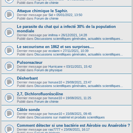
Publié dans
Forum de chimie
Attaque chimique le Saphir.
Dernier message par
Sid
«
05/01/2022, 13:50
Publié dans
Forum de chimie
Le parasite du chat qui a infecté 30% de la population
mondiale
Dernier message par
imihna
«
26/12/2021, 14:28
Publié dans
Discussions scientifiques générales, actualités scientifiques...
Le secourisme en 1862 et ses surprises....
Dernier message par
ecolami
«
27/11/2021, 10:39
Publié dans
Discussions scientifiques générales, actualités scientifiques...
Pulsoreacteur
Dernier message par
Hurricane
«
03/11/2021, 15:42
Publié dans
Forum de physique
Désherbant
Dernier message par
horuse10
«
29/08/2021, 23:47
Publié dans
Discussions scientifiques générales, actualités scientifiques...
2,7, Dichlorofluoréscéïne
Dernier message par
horuse10
«
19/08/2021, 11:25
Publié dans
Forum de chimie
Câble sonde
Dernier message par
horuse10
«
15/08/2021, 09:45
Publié dans
Discussions sur matériel et produits scientifiques
Comment détecter si une bactérie est Aérobie ou Anaérobie ?
Dernier message par
ras7777
«
23/06/2021, 16:17