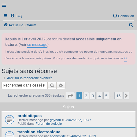
FAQ
Connexion
R
Accueil du forum
e
Depuis le 1er avril 2022
, ce forum devient
accessible uniquement en
c
lecture
. (Voir
ce message
)
h
Il n'est plus possible de s'y inscrire, de s'y connecter, de poster de nouveaux messages ou
e
d'accéder à la messagerie privée. Vous pouvez demander à supprimer votre compte
ici
.
r
c
Sujets sans réponse
h
Aller sur la recherche avancée
e
Rechercher
Recherche avancée
r
Page
1
sur
15
1
2
3
4
5
15
Sui
La recherche a retourné 356 résultats
…
Sujets
probiotiques
Dernier message par
gaybob
«
28/02/2022, 19:47
Publié dans
Forum de biologie
transition électronique
Dernier message par
abchimiste
«
24/02/2022, 09:39