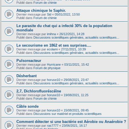
Publié dans
Forum de chimie
Attaque chimique le Saphir.
Dernier message par
Sid
«
05/01/2022, 13:50
Publié dans
Forum de chimie
Le parasite du chat qui a infecté 30% de la population
mondiale
Dernier message par
imihna
«
26/12/2021, 14:28
Publié dans
Discussions scientifiques générales, actualités scientifiques...
Le secourisme en 1862 et ses surprises....
Dernier message par
ecolami
«
27/11/2021, 10:39
Publié dans
Discussions scientifiques générales, actualités scientifiques...
Pulsoreacteur
Dernier message par
Hurricane
«
03/11/2021, 15:42
Publié dans
Forum de physique
Désherbant
Dernier message par
horuse10
«
29/08/2021, 23:47
Publié dans
Discussions scientifiques générales, actualités scientifiques...
2,7, Dichlorofluoréscéïne
Dernier message par
horuse10
«
19/08/2021, 11:25
Publié dans
Forum de chimie
Câble sonde
Dernier message par
horuse10
«
15/08/2021, 09:45
Publié dans
Discussions sur matériel et produits scientifiques
Comment détecter si une bactérie est Aérobie ou Anaérobie ?
Dernier message par
ras7777
«
23/06/2021, 16:17