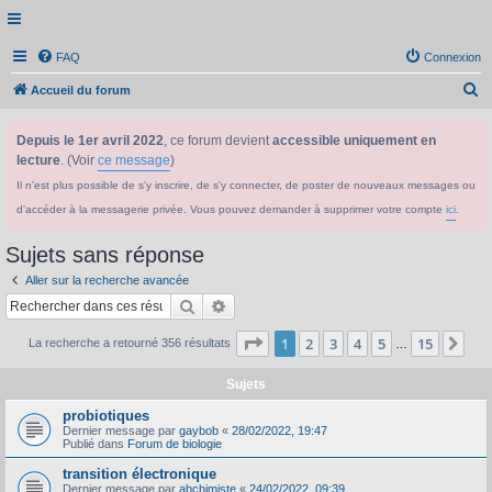
FAQ
Connexion
R
Accueil du forum
e
Depuis le 1er avril 2022
, ce forum devient
accessible uniquement en
c
lecture
. (Voir
ce message
)
h
Il n'est plus possible de s'y inscrire, de s'y connecter, de poster de nouveaux messages ou
e
d'accéder à la messagerie privée. Vous pouvez demander à supprimer votre compte
ici
.
r
c
Sujets sans réponse
h
Aller sur la recherche avancée
e
Rechercher
Recherche avancée
r
Page
1
sur
15
1
2
3
4
5
15
Sui
La recherche a retourné 356 résultats
…
Sujets
probiotiques
Dernier message par
gaybob
«
28/02/2022, 19:47
Publié dans
Forum de biologie
transition électronique
Dernier message par
abchimiste
«
24/02/2022, 09:39