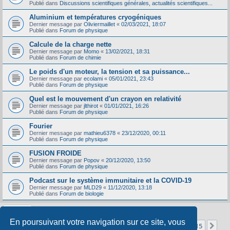
Publié dans
Discussions scientifiques générales, actualités scientifiques...
Aluminium et températures cryogéniques
Dernier message par
Oliviermaillet
«
02/03/2021, 18:07
Publié dans
Forum de physique
Calcule de la charge nette
Dernier message par
Momo
«
13/02/2021, 18:31
Publié dans
Forum de chimie
Le poids d'un moteur, la tension et sa puissance...
Dernier message par
ecolami
«
05/01/2021, 23:43
Publié dans
Forum de physique
Quel est le mouvement d'un crayon en relativité
Dernier message par
jlthirot
«
01/01/2021, 16:26
Publié dans
Forum de physique
Fourier
Dernier message par
mathieu6378
«
23/12/2020, 00:11
Publié dans
Forum de physique
FUSION FROIDE
Dernier message par
Popov
«
20/12/2020, 13:50
Publié dans
Forum de physique
Podcast sur le système immunitaire et la COVID-19
Dernier message par
MLD29
«
11/12/2020, 13:18
Publié dans
Forum de biologie
En poursuivant votre navigation sur ce site, vous
Page
1
sur
15
1
2
3
4
5
15
Sui
La recherche a retourné 356 résultats
…