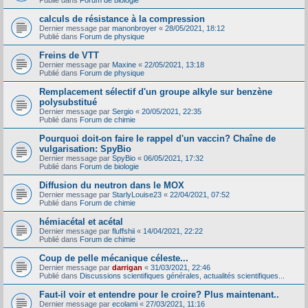
Publié dans
Forum de biologie
calculs de résistance à la compression
Dernier message par
manonbroyer
«
28/05/2021, 18:12
Publié dans
Forum de physique
Freins de VTT
Dernier message par
Maxine
«
22/05/2021, 13:18
Publié dans
Forum de physique
Remplacement sélectif d'un groupe alkyle sur benzène
polysubstitué
Dernier message par
Sergio
«
20/05/2021, 22:35
Publié dans
Forum de chimie
Pourquoi doit-on faire le rappel d'un vaccin? Chaîne de
vulgarisation: SpyBio
Dernier message par
SpyBio
«
06/05/2021, 17:32
Publié dans
Forum de biologie
Diffusion du neutron dans le MOX
Dernier message par
StarlyLouise23
«
22/04/2021, 07:52
Publié dans
Forum de chimie
hémiacétal et acétal
Dernier message par
fluffshii
«
14/04/2021, 22:22
Publié dans
Forum de chimie
Coup de pelle mécanique céleste...
Dernier message par
darrigan
«
31/03/2021, 22:46
Publié dans
Discussions scientifiques générales, actualités scientifiques...
Faut-il voir et entendre pour le croire? Plus maintenant..
Dernier message par
ecolami
«
27/03/2021, 11:16