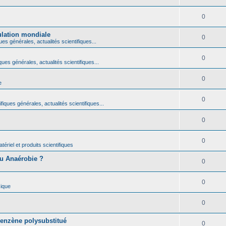
0
ulation mondiale
0
ues générales, actualités scientifiques...
0
ques générales, actualités scientifiques...
0
e
0
fiques générales, actualités scientifiques...
0
0
ériel et produits scientifiques
ou Anaérobie ?
0
0
ique
0
benzène polysubstitué
0