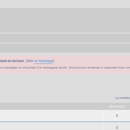
ent en lecture
. (Voir
ce message
)
ouveaux messages ou d'accéder à la messagerie privée. Vous pouvez demander à supprimer votre c
La recherc
RÉPONSES
0
0