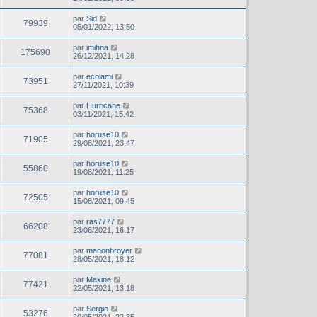
par
Sid
79939
05/01/2022, 13:50
par
imihna
175690
26/12/2021, 14:28
par
ecolami
73951
27/11/2021, 10:39
par
Hurricane
75368
03/11/2021, 15:42
par
horuse10
71905
29/08/2021, 23:47
par
horuse10
55860
19/08/2021, 11:25
par
horuse10
72505
15/08/2021, 09:45
par
ras7777
66208
23/06/2021, 16:17
par
manonbroyer
77081
28/05/2021, 18:12
par
Maxine
77421
22/05/2021, 13:18
par
Sergio
53276