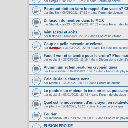
par
Sergio
»
20/05/2021, 22:35
» dans
Forum de chimie
Pourquoi doit-on faire le rappel d'un vaccin? C
par
SpyBio
»
06/05/2021, 17:32
» dans
Forum de biologie
Diffusion du neutron dans le MOX
par
StarlyLouise23
»
22/04/2021, 07:52
» dans
Forum de chi
hémiacétal et acétal
par
fluffshii
»
14/04/2021, 22:22
» dans
Forum de chimie
Coup de pelle mécanique céleste...
par
darrigan
»
31/03/2021, 22:46
» dans
Discussions scientif
Faut-il voir et entendre pour le croire? Plus mai
par
ecolami
»
27/03/2021, 11:16
» dans
Discussions scientifi
Aluminium et températures cryogéniques
par
Oliviermaillet
»
02/03/2021, 18:07
» dans
Forum de phys
Calcule de la charge nette
par
Momo
»
13/02/2021, 18:31
» dans
Forum de chimie
Le poids d'un moteur, la tension et sa puissance
par
ecolami
»
05/01/2021, 23:43
» dans
Forum de physique
Quel est le mouvement d'un crayon en relativit
par
jlthirot
»
01/01/2021, 16:26
» dans
Forum de physique
Fourier
par
mathieu6378
»
23/12/2020, 00:11
» dans
Forum de phys
FUSION FROIDE