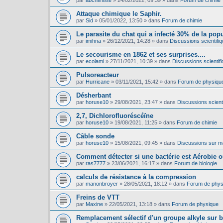
par
abchimiste
»
24/02/2022, 09:39
» dans
Forum de chimie
Attaque chimique le Saphir.
par
Sid
»
05/01/2022, 13:50
» dans
Forum de chimie
Le parasite du chat qui a infecté 30% de la pop
par
imihna
»
26/12/2021, 14:28
» dans
Discussions scientifiq
Le secourisme en 1862 et ses surprises....
par
ecolami
»
27/11/2021, 10:39
» dans
Discussions scientifi
Pulsoreacteur
par
Hurricane
»
03/11/2021, 15:42
» dans
Forum de physiqu
Désherbant
par
horuse10
»
29/08/2021, 23:47
» dans
Discussions scienti
2,7, Dichlorofluoréscéïne
par
horuse10
»
19/08/2021, 11:25
» dans
Forum de chimie
Câble sonde
par
horuse10
»
15/08/2021, 09:45
» dans
Discussions sur mat
Comment détecter si une bactérie est Aérobie 
par
ras7777
»
23/06/2021, 16:17
» dans
Forum de biologie
calculs de résistance à la compression
par
manonbroyer
»
28/05/2021, 18:12
» dans
Forum de phys
Freins de VTT
par
Maxine
»
22/05/2021, 13:18
» dans
Forum de physique
Remplacement sélectif d'un groupe alkyle sur 