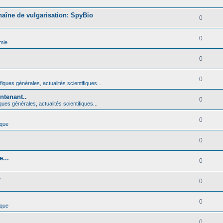
haîne de vulgarisation: SpyBio
0
0
mie
0
0
iques générales, actualités scientifiques...
ntenant..
0
ques générales, actualités scientifiques...
0
ique
0
...
0
é
0
0
ique
0