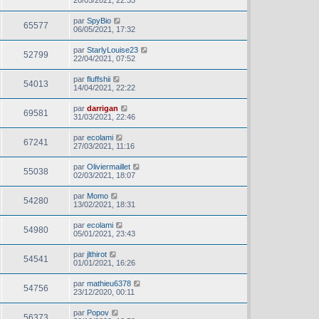
20/05/2021, 22:35
par
SpyBio
65577
06/05/2021, 17:32
par
StarlyLouise23
52799
22/04/2021, 07:52
par
fluffshii
54013
14/04/2021, 22:22
par
darrigan
69581
31/03/2021, 22:46
par
ecolami
67241
27/03/2021, 11:16
par
Oliviermaillet
55038
02/03/2021, 18:07
par
Momo
54280
13/02/2021, 18:31
par
ecolami
54980
05/01/2021, 23:43
par
jlthirot
54541
01/01/2021, 16:26
par
mathieu6378
54756
23/12/2020, 00:11
par
Popov
56373