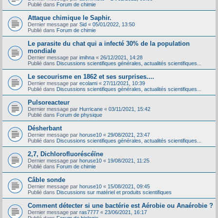
Publié dans
Forum de chimie
Attaque chimique le Saphir.
Dernier message par
Sid
«
05/01/2022, 13:50
Publié dans
Forum de chimie
Le parasite du chat qui a infecté 30% de la population
mondiale
Dernier message par
imihna
«
26/12/2021, 14:28
Publié dans
Discussions scientifiques générales, actualités scientifiques...
Le secourisme en 1862 et ses surprises....
Dernier message par
ecolami
«
27/11/2021, 10:39
Publié dans
Discussions scientifiques générales, actualités scientifiques...
Pulsoreacteur
Dernier message par
Hurricane
«
03/11/2021, 15:42
Publié dans
Forum de physique
Désherbant
Dernier message par
horuse10
«
29/08/2021, 23:47
Publié dans
Discussions scientifiques générales, actualités scientifiques...
2,7, Dichlorofluoréscéïne
Dernier message par
horuse10
«
19/08/2021, 11:25
Publié dans
Forum de chimie
Câble sonde
Dernier message par
horuse10
«
15/08/2021, 09:45
Publié dans
Discussions sur matériel et produits scientifiques
Comment détecter si une bactérie est Aérobie ou Anaérobie ?
Dernier message par
ras7777
«
23/06/2021, 16:17