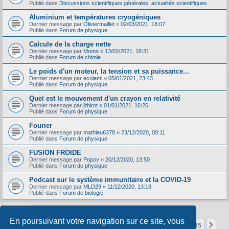
Publié dans
Discussions scientifiques générales, actualités scientifiques...
Aluminium et températures cryogéniques
Dernier message par
Oliviermaillet
«
02/03/2021, 18:07
Publié dans
Forum de physique
Calcule de la charge nette
Dernier message par
Momo
«
13/02/2021, 18:31
Publié dans
Forum de chimie
Le poids d'un moteur, la tension et sa puissance...
Dernier message par
ecolami
«
05/01/2021, 23:43
Publié dans
Forum de physique
Quel est le mouvement d'un crayon en relativité
Dernier message par
jlthirot
«
01/01/2021, 16:26
Publié dans
Forum de physique
Fourier
Dernier message par
mathieu6378
«
23/12/2020, 00:11
Publié dans
Forum de physique
FUSION FROIDE
Dernier message par
Popov
«
20/12/2020, 13:50
Publié dans
Forum de physique
Podcast sur le système immunitaire et la COVID-19
Dernier message par
MLD29
«
11/12/2020, 13:18
Publié dans
Forum de biologie
En poursuivant votre navigation sur ce site, vous
Page
1
sur
15
1
2
3
4
5
15
Sui
La recherche a retourné 356 résultats
…