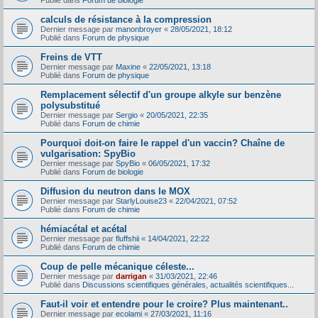
Publié dans
Forum de biologie
calculs de résistance à la compression
Dernier message par
manonbroyer
«
28/05/2021, 18:12
Publié dans
Forum de physique
Freins de VTT
Dernier message par
Maxine
«
22/05/2021, 13:18
Publié dans
Forum de physique
Remplacement sélectif d'un groupe alkyle sur benzène
polysubstitué
Dernier message par
Sergio
«
20/05/2021, 22:35
Publié dans
Forum de chimie
Pourquoi doit-on faire le rappel d'un vaccin? Chaîne de
vulgarisation: SpyBio
Dernier message par
SpyBio
«
06/05/2021, 17:32
Publié dans
Forum de biologie
Diffusion du neutron dans le MOX
Dernier message par
StarlyLouise23
«
22/04/2021, 07:52
Publié dans
Forum de chimie
hémiacétal et acétal
Dernier message par
fluffshii
«
14/04/2021, 22:22
Publié dans
Forum de chimie
Coup de pelle mécanique céleste...
Dernier message par
darrigan
«
31/03/2021, 22:46
Publié dans
Discussions scientifiques générales, actualités scientifiques...
Faut-il voir et entendre pour le croire? Plus maintenant..
Dernier message par
ecolami
«
27/03/2021, 11:16