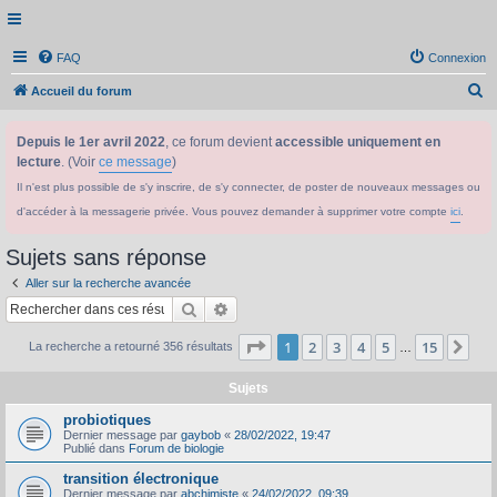
FAQ
Connexion
R
Accueil du forum
e
Depuis le 1er avril 2022
, ce forum devient
accessible uniquement en
c
lecture
. (Voir
ce message
)
h
Il n'est plus possible de s'y inscrire, de s'y connecter, de poster de nouveaux messages ou
e
d'accéder à la messagerie privée. Vous pouvez demander à supprimer votre compte
ici
.
r
c
Sujets sans réponse
h
Aller sur la recherche avancée
e
Rechercher
Recherche avancée
r
Page
1
sur
15
1
2
3
4
5
15
Sui
La recherche a retourné 356 résultats
…
Sujets
probiotiques
Dernier message par
gaybob
«
28/02/2022, 19:47
Publié dans
Forum de biologie
transition électronique
Dernier message par
abchimiste
«
24/02/2022, 09:39