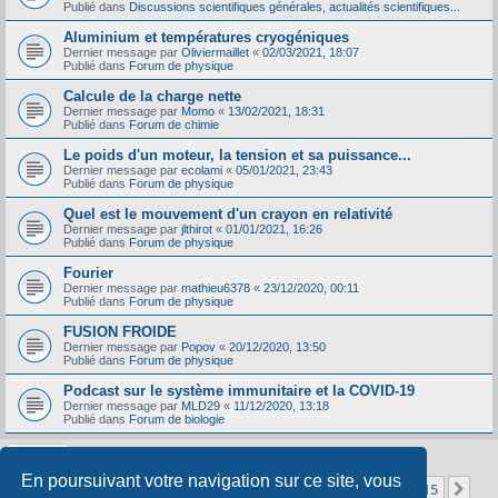
Publié dans
Discussions scientifiques générales, actualités scientifiques...
Aluminium et températures cryogéniques
Dernier message par
Oliviermaillet
«
02/03/2021, 18:07
Publié dans
Forum de physique
Calcule de la charge nette
Dernier message par
Momo
«
13/02/2021, 18:31
Publié dans
Forum de chimie
Le poids d'un moteur, la tension et sa puissance...
Dernier message par
ecolami
«
05/01/2021, 23:43
Publié dans
Forum de physique
Quel est le mouvement d'un crayon en relativité
Dernier message par
jlthirot
«
01/01/2021, 16:26
Publié dans
Forum de physique
Fourier
Dernier message par
mathieu6378
«
23/12/2020, 00:11
Publié dans
Forum de physique
FUSION FROIDE
Dernier message par
Popov
«
20/12/2020, 13:50
Publié dans
Forum de physique
Podcast sur le système immunitaire et la COVID-19
Dernier message par
MLD29
«
11/12/2020, 13:18
Publié dans
Forum de biologie
En poursuivant votre navigation sur ce site, vous
Page
1
sur
15
1
2
3
4
5
15
Sui
La recherche a retourné 356 résultats
…