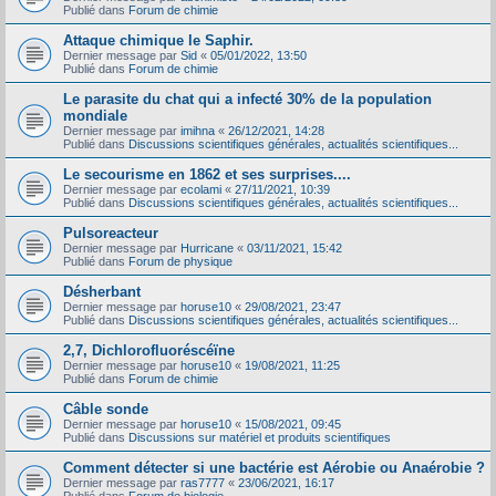
Publié dans
Forum de chimie
Attaque chimique le Saphir.
Dernier message par
Sid
«
05/01/2022, 13:50
Publié dans
Forum de chimie
Le parasite du chat qui a infecté 30% de la population
mondiale
Dernier message par
imihna
«
26/12/2021, 14:28
Publié dans
Discussions scientifiques générales, actualités scientifiques...
Le secourisme en 1862 et ses surprises....
Dernier message par
ecolami
«
27/11/2021, 10:39
Publié dans
Discussions scientifiques générales, actualités scientifiques...
Pulsoreacteur
Dernier message par
Hurricane
«
03/11/2021, 15:42
Publié dans
Forum de physique
Désherbant
Dernier message par
horuse10
«
29/08/2021, 23:47
Publié dans
Discussions scientifiques générales, actualités scientifiques...
2,7, Dichlorofluoréscéïne
Dernier message par
horuse10
«
19/08/2021, 11:25
Publié dans
Forum de chimie
Câble sonde
Dernier message par
horuse10
«
15/08/2021, 09:45
Publié dans
Discussions sur matériel et produits scientifiques
Comment détecter si une bactérie est Aérobie ou Anaérobie ?
Dernier message par
ras7777
«
23/06/2021, 16:17