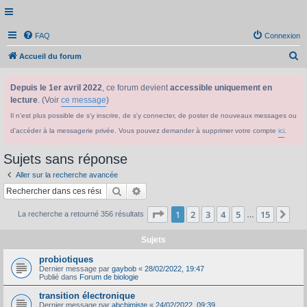
FAQ
Connexion
R
Accueil du forum
e
Depuis le 1er avril 2022
, ce forum devient
accessible uniquement en
c
lecture
. (Voir
ce message
)
h
Il n'est plus possible de s'y inscrire, de s'y connecter, de poster de nouveaux messages ou
e
d'accéder à la messagerie privée. Vous pouvez demander à supprimer votre compte
ici
.
r
c
Sujets sans réponse
h
Aller sur la recherche avancée
e
Rechercher
Recherche avancée
r
Page
1
sur
15
1
2
3
4
5
15
Sui
La recherche a retourné 356 résultats
…
Sujets
probiotiques
Dernier message par
gaybob
«
28/02/2022, 19:47
Publié dans
Forum de biologie
transition électronique
Dernier message par
abchimiste
«
24/02/2022, 09:39