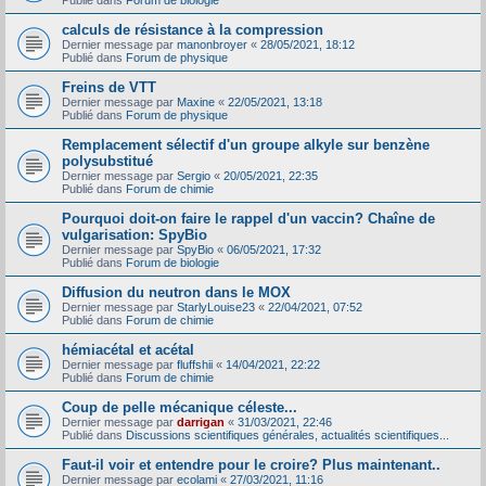
Publié dans
Forum de biologie
calculs de résistance à la compression
Dernier message par
manonbroyer
«
28/05/2021, 18:12
Publié dans
Forum de physique
Freins de VTT
Dernier message par
Maxine
«
22/05/2021, 13:18
Publié dans
Forum de physique
Remplacement sélectif d'un groupe alkyle sur benzène
polysubstitué
Dernier message par
Sergio
«
20/05/2021, 22:35
Publié dans
Forum de chimie
Pourquoi doit-on faire le rappel d'un vaccin? Chaîne de
vulgarisation: SpyBio
Dernier message par
SpyBio
«
06/05/2021, 17:32
Publié dans
Forum de biologie
Diffusion du neutron dans le MOX
Dernier message par
StarlyLouise23
«
22/04/2021, 07:52
Publié dans
Forum de chimie
hémiacétal et acétal
Dernier message par
fluffshii
«
14/04/2021, 22:22
Publié dans
Forum de chimie
Coup de pelle mécanique céleste...
Dernier message par
darrigan
«
31/03/2021, 22:46
Publié dans
Discussions scientifiques générales, actualités scientifiques...
Faut-il voir et entendre pour le croire? Plus maintenant..
Dernier message par
ecolami
«
27/03/2021, 11:16