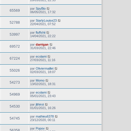
20/05/2021, 22:35
par
SpyBio
65569
06/05/2021, 17:32
par
StarlyLouise23
52788
22/04/2021, 07:52
par
fluffshii
53997
14/04/2021, 22:22
par
darrigan
69572
31/03/2021, 22:46
par
ecolami
67224
27/03/2021, 11:16
par
Oliviermaillet
55026
02/03/2021, 18:07
par
Momo
54273
13/02/2021, 18:31
par
ecolami
54969
05/01/2021, 23:43
par
jlthirot
54530
01/01/2021, 16:26
par
mathieu6378
54745
23/12/2020, 00:11
par
Popov
56358