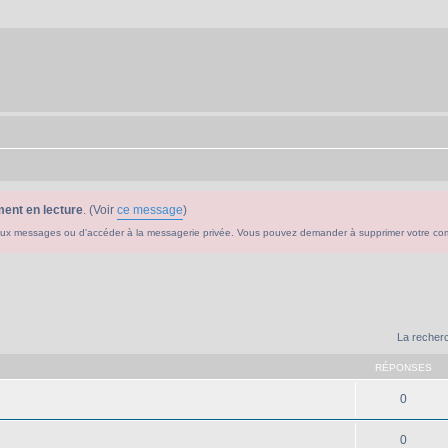
ent en lecture
. (Voir
ce message
)
ouveaux messages ou d'accéder à la messagerie privée. Vous pouvez demander à supprimer votre c
La recherc
RÉPONSES
0
0