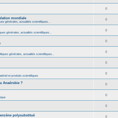
0
ulation mondiale
0
ues générales, actualités scientifiques...
0
ques générales, actualités scientifiques...
0
e
0
fiques générales, actualités scientifiques...
0
0
ériel et produits scientifiques
ou Anaérobie ?
0
0
ique
0
benzène polysubstitué
0