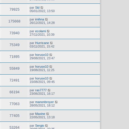
par
Sid
79925
05/01/2022, 13:50
par
imihna
175668
26/12/2021, 14:28
par
ecolami
73940
27/11/2021, 10:39
par
Hurricane
75349
03/11/2021, 15:42
par
horuse10
71895
29/08/2021, 23:47
par
horuse10
55849
19/08/2021, 11:25
par
horuse10
72491
15/08/2021, 09:45
par
ras7777
66194
23/06/2021, 16:17
par
manonbroyer
77063
28/05/2021, 18:12
par
Maxine
77405
22/05/2021, 13:18
par
Sergio
53264