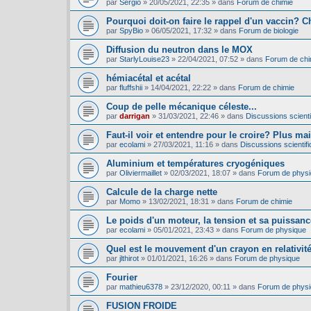
par
Sergio
»
20/05/2021, 22:35
» dans
Forum de chimie
Pourquoi doit-on faire le rappel d'un vaccin? C
par
SpyBio
»
06/05/2021, 17:32
» dans
Forum de biologie
Diffusion du neutron dans le MOX
par
StarlyLouise23
»
22/04/2021, 07:52
» dans
Forum de chi
hémiacétal et acétal
par
fluffshii
»
14/04/2021, 22:22
» dans
Forum de chimie
Coup de pelle mécanique céleste...
par
darrigan
»
31/03/2021, 22:46
» dans
Discussions scientif
Faut-il voir et entendre pour le croire? Plus mai
par
ecolami
»
27/03/2021, 11:16
» dans
Discussions scientifi
Aluminium et températures cryogéniques
par
Oliviermaillet
»
02/03/2021, 18:07
» dans
Forum de phys
Calcule de la charge nette
par
Momo
»
13/02/2021, 18:31
» dans
Forum de chimie
Le poids d'un moteur, la tension et sa puissance
par
ecolami
»
05/01/2021, 23:43
» dans
Forum de physique
Quel est le mouvement d'un crayon en relativit
par
jlthirot
»
01/01/2021, 16:26
» dans
Forum de physique
Fourier
par
mathieu6378
»
23/12/2020, 00:11
» dans
Forum de phys
FUSION FROIDE