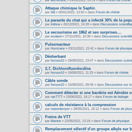
par
abchimiste
»
24/02/2022, 09:39
» dans
Forum de chimie
Attaque chimique le Saphir.
par
Sid
»
05/01/2022, 13:50
» dans
Forum de chimie
Le parasite du chat qui a infecté 30% de la pop
par
imihna
»
26/12/2021, 14:28
» dans
Discussions scientifiq
Le secourisme en 1862 et ses surprises....
par
ecolami
»
27/11/2021, 10:39
» dans
Discussions scientifi
Pulsoreacteur
par
Hurricane
»
03/11/2021, 15:42
» dans
Forum de physiqu
Désherbant
par
horuse10
»
29/08/2021, 23:47
» dans
Discussions scienti
2,7, Dichlorofluoréscéïne
par
horuse10
»
19/08/2021, 11:25
» dans
Forum de chimie
Câble sonde
par
horuse10
»
15/08/2021, 09:45
» dans
Discussions sur mat
Comment détecter si une bactérie est Aérobie 
par
ras7777
»
23/06/2021, 16:17
» dans
Forum de biologie
calculs de résistance à la compression
par
manonbroyer
»
28/05/2021, 18:12
» dans
Forum de phys
Freins de VTT
par
Maxine
»
22/05/2021, 13:18
» dans
Forum de physique
Remplacement sélectif d'un groupe alkyle sur 