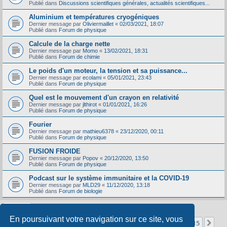
Publié dans
Discussions scientifiques générales, actualités scientifiques...
Aluminium et températures cryogéniques
Dernier message par
Oliviermaillet
«
02/03/2021, 18:07
Publié dans
Forum de physique
Calcule de la charge nette
Dernier message par
Momo
«
13/02/2021, 18:31
Publié dans
Forum de chimie
Le poids d'un moteur, la tension et sa puissance...
Dernier message par
ecolami
«
05/01/2021, 23:43
Publié dans
Forum de physique
Quel est le mouvement d'un crayon en relativité
Dernier message par
jlthirot
«
01/01/2021, 16:26
Publié dans
Forum de physique
Fourier
Dernier message par
mathieu6378
«
23/12/2020, 00:11
Publié dans
Forum de physique
FUSION FROIDE
Dernier message par
Popov
«
20/12/2020, 13:50
Publié dans
Forum de physique
Podcast sur le système immunitaire et la COVID-19
Dernier message par
MLD29
«
11/12/2020, 13:18
Publié dans
Forum de biologie
En poursuivant votre navigation sur ce site, vous
Page
1
sur
15
1
2
3
4
5
15
Sui
La recherche a retourné 356 résultats
…