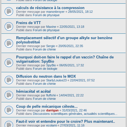
Publié dans
Forum de biologie
calculs de résistance à la compression
Dernier message par
manonbroyer
«
28/05/2021, 18:12
Publié dans
Forum de physique
Freins de VTT
Dernier message par
Maxine
«
22/05/2021, 13:18
Publié dans
Forum de physique
Remplacement sélectif d'un groupe alkyle sur benzène
polysubstitué
Dernier message par
Sergio
«
20/05/2021, 22:35
Publié dans
Forum de chimie
Pourquoi doit-on faire le rappel d'un vaccin? Chaîne de
vulgarisation: SpyBio
Dernier message par
SpyBio
«
06/05/2021, 17:32
Publié dans
Forum de biologie
Diffusion du neutron dans le MOX
Dernier message par
StarlyLouise23
«
22/04/2021, 07:52
Publié dans
Forum de chimie
hémiacétal et acétal
Dernier message par
fluffshii
«
14/04/2021, 22:22
Publié dans
Forum de chimie
Coup de pelle mécanique céleste...
Dernier message par
darrigan
«
31/03/2021, 22:46
Publié dans
Discussions scientifiques générales, actualités scientifiques...
Faut-il voir et entendre pour le croire? Plus maintenant..
Dernier message par
ecolami
«
27/03/2021, 11:16