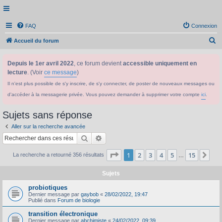
FAQ
Connexion
R
Accueil du forum
e
Depuis le 1er avril 2022
, ce forum devient
accessible uniquement en
c
lecture
. (Voir
ce message
)
h
Il n'est plus possible de s'y inscrire, de s'y connecter, de poster de nouveaux messages ou
e
d'accéder à la messagerie privée. Vous pouvez demander à supprimer votre compte
ici
.
r
c
Sujets sans réponse
h
Aller sur la recherche avancée
e
Rechercher
Recherche avancée
r
Page
1
sur
15
1
2
3
4
5
15
Sui
La recherche a retourné 356 résultats
…
Sujets
probiotiques
Dernier message par
gaybob
«
28/02/2022, 19:47
Publié dans
Forum de biologie
transition électronique
Dernier message par
abchimiste
«
24/02/2022, 09:39