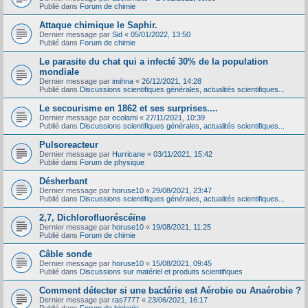
Publié dans
Forum de chimie
Attaque chimique le Saphir.
Dernier message par
Sid
«
05/01/2022, 13:50
Publié dans
Forum de chimie
Le parasite du chat qui a infecté 30% de la population
mondiale
Dernier message par
imihna
«
26/12/2021, 14:28
Publié dans
Discussions scientifiques générales, actualités scientifiques...
Le secourisme en 1862 et ses surprises....
Dernier message par
ecolami
«
27/11/2021, 10:39
Publié dans
Discussions scientifiques générales, actualités scientifiques...
Pulsoreacteur
Dernier message par
Hurricane
«
03/11/2021, 15:42
Publié dans
Forum de physique
Désherbant
Dernier message par
horuse10
«
29/08/2021, 23:47
Publié dans
Discussions scientifiques générales, actualités scientifiques...
2,7, Dichlorofluoréscéïne
Dernier message par
horuse10
«
19/08/2021, 11:25
Publié dans
Forum de chimie
Câble sonde
Dernier message par
horuse10
«
15/08/2021, 09:45
Publié dans
Discussions sur matériel et produits scientifiques
Comment détecter si une bactérie est Aérobie ou Anaérobie ?
Dernier message par
ras7777
«
23/06/2021, 16:17