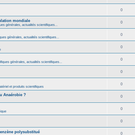
0
ulation mondiale
0
ues générales, actualités scientifiques...
0
ques générales, actualités scientifiques...
0
e
0
fiques générales, actualités scientifiques...
0
0
ériel et produits scientifiques
ou Anaérobie ?
0
0
ique
0
benzène polysubstitué
0