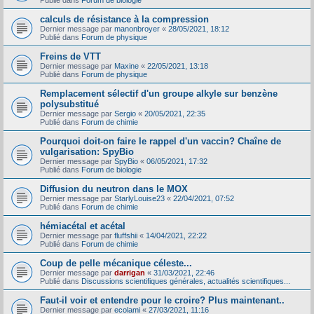
Publié dans
Forum de biologie
calculs de résistance à la compression
Dernier message par
manonbroyer
«
28/05/2021, 18:12
Publié dans
Forum de physique
Freins de VTT
Dernier message par
Maxine
«
22/05/2021, 13:18
Publié dans
Forum de physique
Remplacement sélectif d'un groupe alkyle sur benzène
polysubstitué
Dernier message par
Sergio
«
20/05/2021, 22:35
Publié dans
Forum de chimie
Pourquoi doit-on faire le rappel d'un vaccin? Chaîne de
vulgarisation: SpyBio
Dernier message par
SpyBio
«
06/05/2021, 17:32
Publié dans
Forum de biologie
Diffusion du neutron dans le MOX
Dernier message par
StarlyLouise23
«
22/04/2021, 07:52
Publié dans
Forum de chimie
hémiacétal et acétal
Dernier message par
fluffshii
«
14/04/2021, 22:22
Publié dans
Forum de chimie
Coup de pelle mécanique céleste...
Dernier message par
darrigan
«
31/03/2021, 22:46
Publié dans
Discussions scientifiques générales, actualités scientifiques...
Faut-il voir et entendre pour le croire? Plus maintenant..
Dernier message par
ecolami
«
27/03/2021, 11:16