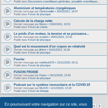
Publié dans
Discussions scientifiques générales, actualités scientifiques...
Aluminium et températures cryogéniques
Dernier message par
Oliviermaillet
«
02/03/2021, 18:07
Publié dans
Forum de physique
Calcule de la charge nette
Dernier message par
Momo
«
13/02/2021, 18:31
Publié dans
Forum de chimie
Le poids d'un moteur, la tension et sa puissance...
Dernier message par
ecolami
«
05/01/2021, 23:43
Publié dans
Forum de physique
Quel est le mouvement d'un crayon en relativité
Dernier message par
jlthirot
«
01/01/2021, 16:26
Publié dans
Forum de physique
Fourier
Dernier message par
mathieu6378
«
23/12/2020, 00:11
Publié dans
Forum de physique
FUSION FROIDE
Dernier message par
Popov
«
20/12/2020, 13:50
Publié dans
Forum de physique
Podcast sur le système immunitaire et la COVID-19
Dernier message par
MLD29
«
11/12/2020, 13:18
Publié dans
Forum de biologie
En poursuivant votre navigation sur ce site, vous
Page
1
sur
15
1
2
3
4
5
15
Sui
La recherche a retourné 356 résultats
…