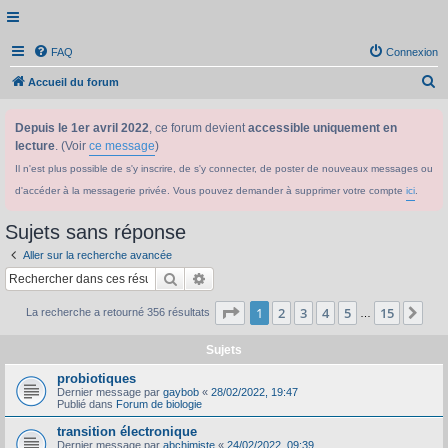
FAQ
Connexion
R
Accueil du forum
e
Depuis le 1er avril 2022
, ce forum devient
accessible uniquement en
c
lecture
. (Voir
ce message
)
h
Il n'est plus possible de s'y inscrire, de s'y connecter, de poster de nouveaux messages ou
e
d'accéder à la messagerie privée. Vous pouvez demander à supprimer votre compte
ici
.
r
c
Sujets sans réponse
h
Aller sur la recherche avancée
e
Rechercher
Recherche avancée
r
Page
1
sur
15
1
2
3
4
5
15
Sui
La recherche a retourné 356 résultats
…
Sujets
probiotiques
Dernier message par
gaybob
«
28/02/2022, 19:47
Publié dans
Forum de biologie
transition électronique
Dernier message par
abchimiste
«
24/02/2022, 09:39