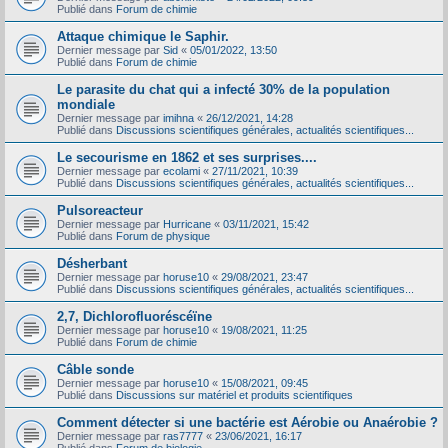
Publié dans
Forum de chimie
Attaque chimique le Saphir.
Dernier message par
Sid
«
05/01/2022, 13:50
Publié dans
Forum de chimie
Le parasite du chat qui a infecté 30% de la population
mondiale
Dernier message par
imihna
«
26/12/2021, 14:28
Publié dans
Discussions scientifiques générales, actualités scientifiques...
Le secourisme en 1862 et ses surprises....
Dernier message par
ecolami
«
27/11/2021, 10:39
Publié dans
Discussions scientifiques générales, actualités scientifiques...
Pulsoreacteur
Dernier message par
Hurricane
«
03/11/2021, 15:42
Publié dans
Forum de physique
Désherbant
Dernier message par
horuse10
«
29/08/2021, 23:47
Publié dans
Discussions scientifiques générales, actualités scientifiques...
2,7, Dichlorofluoréscéïne
Dernier message par
horuse10
«
19/08/2021, 11:25
Publié dans
Forum de chimie
Câble sonde
Dernier message par
horuse10
«
15/08/2021, 09:45
Publié dans
Discussions sur matériel et produits scientifiques
Comment détecter si une bactérie est Aérobie ou Anaérobie ?
Dernier message par
ras7777
«
23/06/2021, 16:17