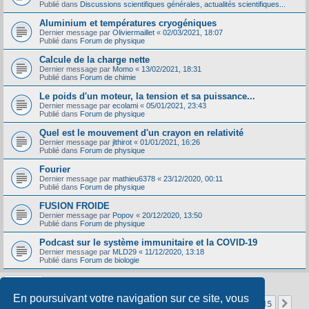
Publié dans
Discussions scientifiques générales, actualités scientifiques...
Aluminium et températures cryogéniques
Dernier message par
Oliviermaillet
«
02/03/2021, 18:07
Publié dans
Forum de physique
Calcule de la charge nette
Dernier message par
Momo
«
13/02/2021, 18:31
Publié dans
Forum de chimie
Le poids d'un moteur, la tension et sa puissance...
Dernier message par
ecolami
«
05/01/2021, 23:43
Publié dans
Forum de physique
Quel est le mouvement d'un crayon en relativité
Dernier message par
jlthirot
«
01/01/2021, 16:26
Publié dans
Forum de physique
Fourier
Dernier message par
mathieu6378
«
23/12/2020, 00:11
Publié dans
Forum de physique
FUSION FROIDE
Dernier message par
Popov
«
20/12/2020, 13:50
Publié dans
Forum de physique
Podcast sur le système immunitaire et la COVID-19
Dernier message par
MLD29
«
11/12/2020, 13:18
Publié dans
Forum de biologie
En poursuivant votre navigation sur ce site, vous
Page
1
sur
15
1
2
3
4
5
15
Sui
La recherche a retourné 356 résultats
…