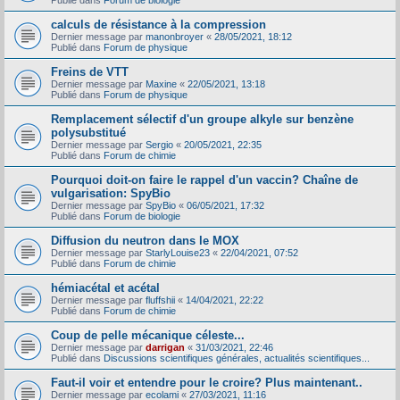
Publié dans
Forum de biologie
calculs de résistance à la compression
Dernier message par
manonbroyer
«
28/05/2021, 18:12
Publié dans
Forum de physique
Freins de VTT
Dernier message par
Maxine
«
22/05/2021, 13:18
Publié dans
Forum de physique
Remplacement sélectif d'un groupe alkyle sur benzène
polysubstitué
Dernier message par
Sergio
«
20/05/2021, 22:35
Publié dans
Forum de chimie
Pourquoi doit-on faire le rappel d'un vaccin? Chaîne de
vulgarisation: SpyBio
Dernier message par
SpyBio
«
06/05/2021, 17:32
Publié dans
Forum de biologie
Diffusion du neutron dans le MOX
Dernier message par
StarlyLouise23
«
22/04/2021, 07:52
Publié dans
Forum de chimie
hémiacétal et acétal
Dernier message par
fluffshii
«
14/04/2021, 22:22
Publié dans
Forum de chimie
Coup de pelle mécanique céleste...
Dernier message par
darrigan
«
31/03/2021, 22:46
Publié dans
Discussions scientifiques générales, actualités scientifiques...
Faut-il voir et entendre pour le croire? Plus maintenant..
Dernier message par
ecolami
«
27/03/2021, 11:16