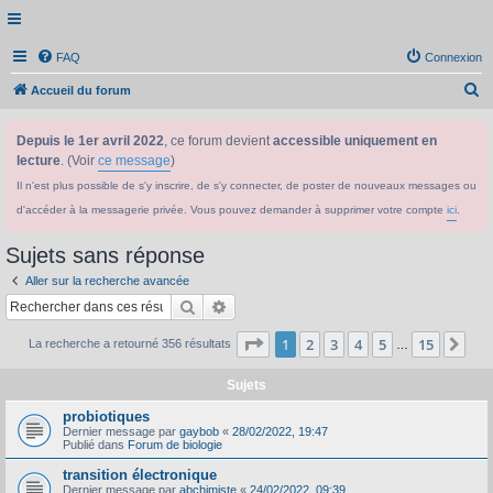
FAQ
Connexion
R
Accueil du forum
e
Depuis le 1er avril 2022
, ce forum devient
accessible uniquement en
c
lecture
. (Voir
ce message
)
h
Il n'est plus possible de s'y inscrire, de s'y connecter, de poster de nouveaux messages ou
e
d'accéder à la messagerie privée. Vous pouvez demander à supprimer votre compte
ici
.
r
c
Sujets sans réponse
h
Aller sur la recherche avancée
e
Rechercher
Recherche avancée
r
Page
1
sur
15
1
2
3
4
5
15
Sui
La recherche a retourné 356 résultats
…
Sujets
probiotiques
Dernier message par
gaybob
«
28/02/2022, 19:47
Publié dans
Forum de biologie
transition électronique
Dernier message par
abchimiste
«
24/02/2022, 09:39