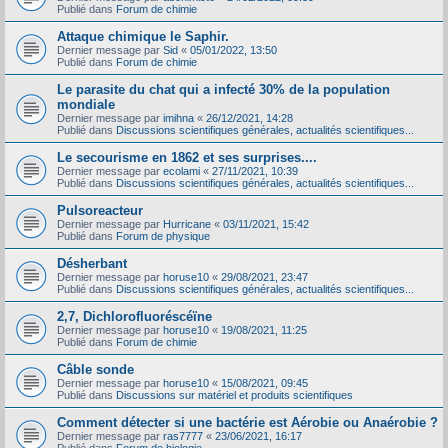
Publié dans
Forum de chimie
Attaque chimique le Saphir.
Dernier message par
Sid
«
05/01/2022, 13:50
Publié dans
Forum de chimie
Le parasite du chat qui a infecté 30% de la population
mondiale
Dernier message par
imihna
«
26/12/2021, 14:28
Publié dans
Discussions scientifiques générales, actualités scientifiques...
Le secourisme en 1862 et ses surprises....
Dernier message par
ecolami
«
27/11/2021, 10:39
Publié dans
Discussions scientifiques générales, actualités scientifiques...
Pulsoreacteur
Dernier message par
Hurricane
«
03/11/2021, 15:42
Publié dans
Forum de physique
Désherbant
Dernier message par
horuse10
«
29/08/2021, 23:47
Publié dans
Discussions scientifiques générales, actualités scientifiques...
2,7, Dichlorofluoréscéïne
Dernier message par
horuse10
«
19/08/2021, 11:25
Publié dans
Forum de chimie
Câble sonde
Dernier message par
horuse10
«
15/08/2021, 09:45
Publié dans
Discussions sur matériel et produits scientifiques
Comment détecter si une bactérie est Aérobie ou Anaérobie ?
Dernier message par
ras7777
«
23/06/2021, 16:17