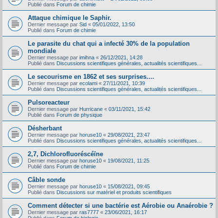
Publié dans
Forum de chimie
Attaque chimique le Saphir.
Dernier message par
Sid
«
05/01/2022, 13:50
Publié dans
Forum de chimie
Le parasite du chat qui a infecté 30% de la population
mondiale
Dernier message par
imihna
«
26/12/2021, 14:28
Publié dans
Discussions scientifiques générales, actualités scientifiques...
Le secourisme en 1862 et ses surprises....
Dernier message par
ecolami
«
27/11/2021, 10:39
Publié dans
Discussions scientifiques générales, actualités scientifiques...
Pulsoreacteur
Dernier message par
Hurricane
«
03/11/2021, 15:42
Publié dans
Forum de physique
Désherbant
Dernier message par
horuse10
«
29/08/2021, 23:47
Publié dans
Discussions scientifiques générales, actualités scientifiques...
2,7, Dichlorofluoréscéïne
Dernier message par
horuse10
«
19/08/2021, 11:25
Publié dans
Forum de chimie
Câble sonde
Dernier message par
horuse10
«
15/08/2021, 09:45
Publié dans
Discussions sur matériel et produits scientifiques
Comment détecter si une bactérie est Aérobie ou Anaérobie ?
Dernier message par
ras7777
«
23/06/2021, 16:17