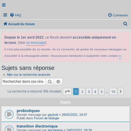
FAQ
Connexion
R
Accueil du forum
e
Depuis le 1er avril 2022
, ce forum devient
accessible uniquement en
c
lecture
. (Voir
ce message
)
h
Il n'est plus possible de s'y inscrire, de s'y connecter, de poster de nouveaux messages ou
e
d'accéder à la messagerie privée. Vous pouvez demander à supprimer votre compte
ici
.
r
c
Sujets sans réponse
h
Aller sur la recherche avancée
e
Rechercher
Recherche avancée
r
Page
1
sur
15
1
2
3
4
5
15
Sui
La recherche a retourné 356 résultats
…
Sujets
probiotiques
Dernier message par
gaybob
«
28/02/2022, 19:47
Publié dans
Forum de biologie
transition électronique
Dernier message par
abchimiste
«
24/02/2022, 09:39