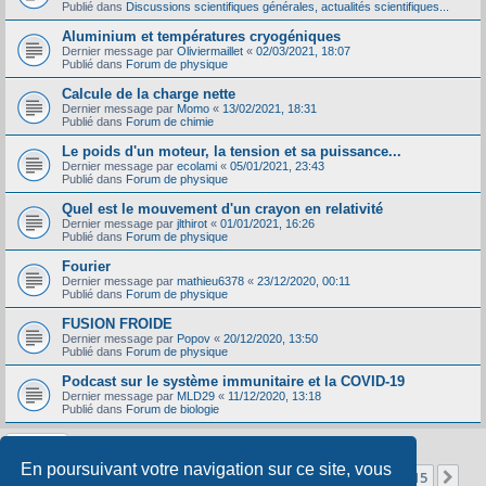
Publié dans
Discussions scientifiques générales, actualités scientifiques...
Aluminium et températures cryogéniques
Dernier message par
Oliviermaillet
«
02/03/2021, 18:07
Publié dans
Forum de physique
Calcule de la charge nette
Dernier message par
Momo
«
13/02/2021, 18:31
Publié dans
Forum de chimie
Le poids d'un moteur, la tension et sa puissance...
Dernier message par
ecolami
«
05/01/2021, 23:43
Publié dans
Forum de physique
Quel est le mouvement d'un crayon en relativité
Dernier message par
jlthirot
«
01/01/2021, 16:26
Publié dans
Forum de physique
Fourier
Dernier message par
mathieu6378
«
23/12/2020, 00:11
Publié dans
Forum de physique
FUSION FROIDE
Dernier message par
Popov
«
20/12/2020, 13:50
Publié dans
Forum de physique
Podcast sur le système immunitaire et la COVID-19
Dernier message par
MLD29
«
11/12/2020, 13:18
Publié dans
Forum de biologie
En poursuivant votre navigation sur ce site, vous
Page
1
sur
15
1
2
3
4
5
15
Sui
La recherche a retourné 356 résultats
…