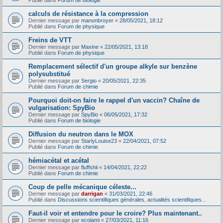
Publié dans
Forum de biologie
calculs de résistance à la compression
Dernier message par
manonbroyer
«
28/05/2021, 18:12
Publié dans
Forum de physique
Freins de VTT
Dernier message par
Maxine
«
22/05/2021, 13:18
Publié dans
Forum de physique
Remplacement sélectif d'un groupe alkyle sur benzène
polysubstitué
Dernier message par
Sergio
«
20/05/2021, 22:35
Publié dans
Forum de chimie
Pourquoi doit-on faire le rappel d'un vaccin? Chaîne de
vulgarisation: SpyBio
Dernier message par
SpyBio
«
06/05/2021, 17:32
Publié dans
Forum de biologie
Diffusion du neutron dans le MOX
Dernier message par
StarlyLouise23
«
22/04/2021, 07:52
Publié dans
Forum de chimie
hémiacétal et acétal
Dernier message par
fluffshii
«
14/04/2021, 22:22
Publié dans
Forum de chimie
Coup de pelle mécanique céleste...
Dernier message par
darrigan
«
31/03/2021, 22:46
Publié dans
Discussions scientifiques générales, actualités scientifiques...
Faut-il voir et entendre pour le croire? Plus maintenant..
Dernier message par
ecolami
«
27/03/2021, 11:16