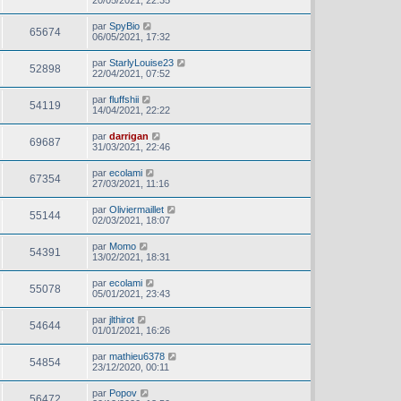
20/05/2021, 22:35
par
SpyBio
65674
06/05/2021, 17:32
par
StarlyLouise23
52898
22/04/2021, 07:52
par
fluffshii
54119
14/04/2021, 22:22
par
darrigan
69687
31/03/2021, 22:46
par
ecolami
67354
27/03/2021, 11:16
par
Oliviermaillet
55144
02/03/2021, 18:07
par
Momo
54391
13/02/2021, 18:31
par
ecolami
55078
05/01/2021, 23:43
par
jlthirot
54644
01/01/2021, 16:26
par
mathieu6378
54854
23/12/2020, 00:11
par
Popov
56472