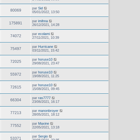
par
Sid
80069
05/01/2022, 13:50
par
imihna
175891
26/12/2021, 14:28
par
ecolami
74072
27/11/2021, 10:39
par
Hurricane
75497
03/11/2021, 15:42
par
horuse10
72025
29/08/2021, 23:47
par
horuse10
55972
19/08/2021, 11:25
par
horuse10
72615
15/08/2021, 09:45
par
ras7777
66304
23/06/2021, 16:17
par
manonbroyer
77213
28/05/2021, 18:12
par
Maxine
77552
22/05/2021, 13:18
par
Sergio
53371