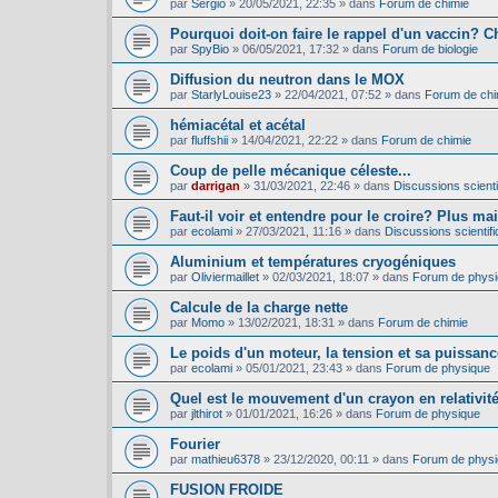
par
Sergio
»
20/05/2021, 22:35
» dans
Forum de chimie
Pourquoi doit-on faire le rappel d'un vaccin? C
par
SpyBio
»
06/05/2021, 17:32
» dans
Forum de biologie
Diffusion du neutron dans le MOX
par
StarlyLouise23
»
22/04/2021, 07:52
» dans
Forum de chi
hémiacétal et acétal
par
fluffshii
»
14/04/2021, 22:22
» dans
Forum de chimie
Coup de pelle mécanique céleste...
par
darrigan
»
31/03/2021, 22:46
» dans
Discussions scientif
Faut-il voir et entendre pour le croire? Plus mai
par
ecolami
»
27/03/2021, 11:16
» dans
Discussions scientifi
Aluminium et températures cryogéniques
par
Oliviermaillet
»
02/03/2021, 18:07
» dans
Forum de phys
Calcule de la charge nette
par
Momo
»
13/02/2021, 18:31
» dans
Forum de chimie
Le poids d'un moteur, la tension et sa puissance
par
ecolami
»
05/01/2021, 23:43
» dans
Forum de physique
Quel est le mouvement d'un crayon en relativit
par
jlthirot
»
01/01/2021, 16:26
» dans
Forum de physique
Fourier
par
mathieu6378
»
23/12/2020, 00:11
» dans
Forum de phys
FUSION FROIDE