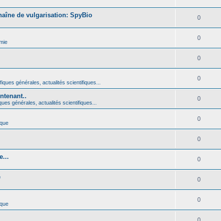
haîne de vulgarisation: SpyBio
0
0
mie
0
0
iques générales, actualités scientifiques...
ntenant..
0
ques générales, actualités scientifiques...
0
ique
0
...
0
é
0
0
ique
0