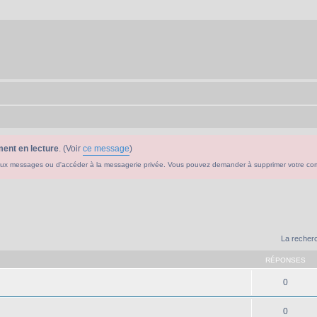
ent en lecture
. (Voir
ce message
)
ouveaux messages ou d'accéder à la messagerie privée. Vous pouvez demander à supprimer votre c
La recherc
RÉPONSES
0
0