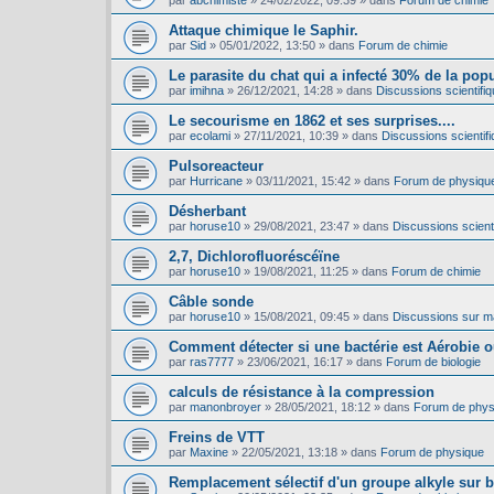
par
abchimiste
»
24/02/2022, 09:39
» dans
Forum de chimie
Attaque chimique le Saphir.
par
Sid
»
05/01/2022, 13:50
» dans
Forum de chimie
Le parasite du chat qui a infecté 30% de la pop
par
imihna
»
26/12/2021, 14:28
» dans
Discussions scientifiq
Le secourisme en 1862 et ses surprises....
par
ecolami
»
27/11/2021, 10:39
» dans
Discussions scientifi
Pulsoreacteur
par
Hurricane
»
03/11/2021, 15:42
» dans
Forum de physiqu
Désherbant
par
horuse10
»
29/08/2021, 23:47
» dans
Discussions scienti
2,7, Dichlorofluoréscéïne
par
horuse10
»
19/08/2021, 11:25
» dans
Forum de chimie
Câble sonde
par
horuse10
»
15/08/2021, 09:45
» dans
Discussions sur mat
Comment détecter si une bactérie est Aérobie 
par
ras7777
»
23/06/2021, 16:17
» dans
Forum de biologie
calculs de résistance à la compression
par
manonbroyer
»
28/05/2021, 18:12
» dans
Forum de phys
Freins de VTT
par
Maxine
»
22/05/2021, 13:18
» dans
Forum de physique
Remplacement sélectif d'un groupe alkyle sur 