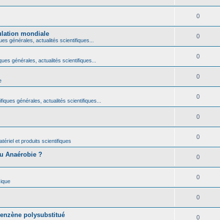
0
ulation mondiale
0
ues générales, actualités scientifiques...
0
ques générales, actualités scientifiques...
0
e
0
fiques générales, actualités scientifiques...
0
0
ériel et produits scientifiques
ou Anaérobie ?
0
0
ique
0
benzène polysubstitué
0