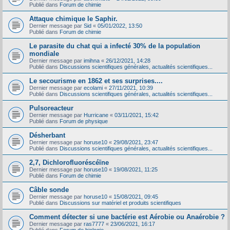
Publié dans
Forum de chimie
Attaque chimique le Saphir.
Dernier message par
Sid
«
05/01/2022, 13:50
Publié dans
Forum de chimie
Le parasite du chat qui a infecté 30% de la population
mondiale
Dernier message par
imihna
«
26/12/2021, 14:28
Publié dans
Discussions scientifiques générales, actualités scientifiques...
Le secourisme en 1862 et ses surprises....
Dernier message par
ecolami
«
27/11/2021, 10:39
Publié dans
Discussions scientifiques générales, actualités scientifiques...
Pulsoreacteur
Dernier message par
Hurricane
«
03/11/2021, 15:42
Publié dans
Forum de physique
Désherbant
Dernier message par
horuse10
«
29/08/2021, 23:47
Publié dans
Discussions scientifiques générales, actualités scientifiques...
2,7, Dichlorofluoréscéïne
Dernier message par
horuse10
«
19/08/2021, 11:25
Publié dans
Forum de chimie
Câble sonde
Dernier message par
horuse10
«
15/08/2021, 09:45
Publié dans
Discussions sur matériel et produits scientifiques
Comment détecter si une bactérie est Aérobie ou Anaérobie ?
Dernier message par
ras7777
«
23/06/2021, 16:17