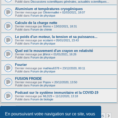
Publié dans
Discussions scientifiques générales, actualités scientifiques...
Aluminium et températures cryogéniques
Dernier message par
Oliviermaillet
«
02/03/2021, 18:07
Publié dans
Forum de physique
Calcule de la charge nette
Dernier message par
Momo
«
13/02/2021, 18:31
Publié dans
Forum de chimie
Le poids d'un moteur, la tension et sa puissance...
Dernier message par
ecolami
«
05/01/2021, 23:43
Publié dans
Forum de physique
Quel est le mouvement d'un crayon en relativité
Dernier message par
jlthirot
«
01/01/2021, 16:26
Publié dans
Forum de physique
Fourier
Dernier message par
mathieu6378
«
23/12/2020, 00:11
Publié dans
Forum de physique
FUSION FROIDE
Dernier message par
Popov
«
20/12/2020, 13:50
Publié dans
Forum de physique
Podcast sur le système immunitaire et la COVID-19
Dernier message par
MLD29
«
11/12/2020, 13:18
Publié dans
Forum de biologie
En poursuivant votre navigation sur ce site, vous
Page
1
sur
15
1
2
3
4
5
15
Sui
La recherche a retourné 356 résultats
…