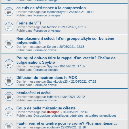
Publié dans
Forum de biologie
calculs de résistance à la compression
Dernier message par
manonbroyer
«
28/05/2021, 18:12
Publié dans
Forum de physique
Freins de VTT
Dernier message par
Maxine
«
22/05/2021, 13:18
Publié dans
Forum de physique
Remplacement sélectif d'un groupe alkyle sur benzène
polysubstitué
Dernier message par
Sergio
«
20/05/2021, 22:35
Publié dans
Forum de chimie
Pourquoi doit-on faire le rappel d'un vaccin? Chaîne de
vulgarisation: SpyBio
Dernier message par
SpyBio
«
06/05/2021, 17:32
Publié dans
Forum de biologie
Diffusion du neutron dans le MOX
Dernier message par
StarlyLouise23
«
22/04/2021, 07:52
Publié dans
Forum de chimie
hémiacétal et acétal
Dernier message par
fluffshii
«
14/04/2021, 22:22
Publié dans
Forum de chimie
Coup de pelle mécanique céleste...
Dernier message par
darrigan
«
31/03/2021, 22:46
Publié dans
Discussions scientifiques générales, actualités scientifiques...
Faut-il voir et entendre pour le croire? Plus maintenant..
Dernier message par
ecolami
«
27/03/2021, 11:16