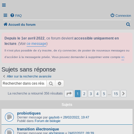
FAQ
Connexion
R
Accueil du forum
e
Depuis le 1er avril 2022
, ce forum devient
accessible uniquement en
c
lecture
. (Voir
ce message
)
h
Il n'est plus possible de s'y inscrire, de s'y connecter, de poster de nouveaux messages ou
e
d'accéder à la messagerie privée. Vous pouvez demander à supprimer votre compte
ici
.
r
c
Sujets sans réponse
h
Aller sur la recherche avancée
e
Rechercher
Recherche avancée
r
Page
1
sur
15
1
2
3
4
5
15
Sui
La recherche a retourné 356 résultats
…
Sujets
probiotiques
Dernier message par
gaybob
«
28/02/2022, 19:47
Publié dans
Forum de biologie
transition électronique
Dernier message par
abchimiste
«
24/02/2022, 09:39