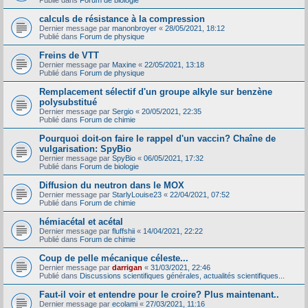
Publié dans
Forum de biologie
calculs de résistance à la compression
Dernier message par
manonbroyer
«
28/05/2021, 18:12
Publié dans
Forum de physique
Freins de VTT
Dernier message par
Maxine
«
22/05/2021, 13:18
Publié dans
Forum de physique
Remplacement sélectif d'un groupe alkyle sur benzène
polysubstitué
Dernier message par
Sergio
«
20/05/2021, 22:35
Publié dans
Forum de chimie
Pourquoi doit-on faire le rappel d'un vaccin? Chaîne de
vulgarisation: SpyBio
Dernier message par
SpyBio
«
06/05/2021, 17:32
Publié dans
Forum de biologie
Diffusion du neutron dans le MOX
Dernier message par
StarlyLouise23
«
22/04/2021, 07:52
Publié dans
Forum de chimie
hémiacétal et acétal
Dernier message par
fluffshii
«
14/04/2021, 22:22
Publié dans
Forum de chimie
Coup de pelle mécanique céleste...
Dernier message par
darrigan
«
31/03/2021, 22:46
Publié dans
Discussions scientifiques générales, actualités scientifiques...
Faut-il voir et entendre pour le croire? Plus maintenant..
Dernier message par
ecolami
«
27/03/2021, 11:16