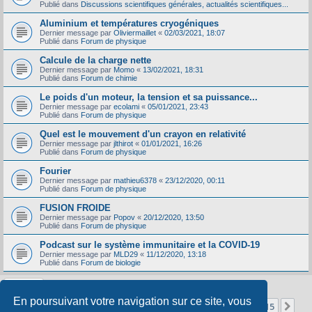
Publié dans
Discussions scientifiques générales, actualités scientifiques...
Aluminium et températures cryogéniques
Dernier message par
Oliviermaillet
«
02/03/2021, 18:07
Publié dans
Forum de physique
Calcule de la charge nette
Dernier message par
Momo
«
13/02/2021, 18:31
Publié dans
Forum de chimie
Le poids d'un moteur, la tension et sa puissance...
Dernier message par
ecolami
«
05/01/2021, 23:43
Publié dans
Forum de physique
Quel est le mouvement d'un crayon en relativité
Dernier message par
jlthirot
«
01/01/2021, 16:26
Publié dans
Forum de physique
Fourier
Dernier message par
mathieu6378
«
23/12/2020, 00:11
Publié dans
Forum de physique
FUSION FROIDE
Dernier message par
Popov
«
20/12/2020, 13:50
Publié dans
Forum de physique
Podcast sur le système immunitaire et la COVID-19
Dernier message par
MLD29
«
11/12/2020, 13:18
Publié dans
Forum de biologie
En poursuivant votre navigation sur ce site, vous
Page
1
sur
15
1
2
3
4
5
15
Sui
La recherche a retourné 356 résultats
…