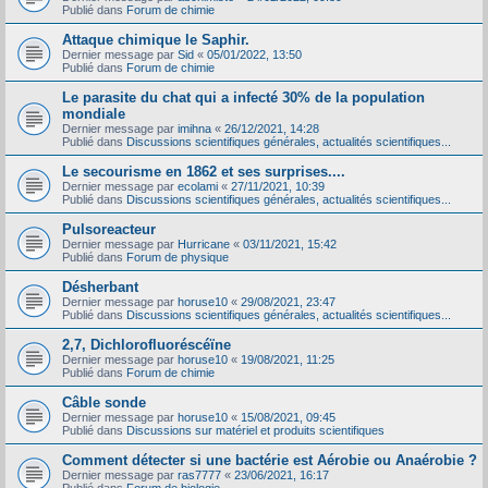
Publié dans
Forum de chimie
Attaque chimique le Saphir.
Dernier message par
Sid
«
05/01/2022, 13:50
Publié dans
Forum de chimie
Le parasite du chat qui a infecté 30% de la population
mondiale
Dernier message par
imihna
«
26/12/2021, 14:28
Publié dans
Discussions scientifiques générales, actualités scientifiques...
Le secourisme en 1862 et ses surprises....
Dernier message par
ecolami
«
27/11/2021, 10:39
Publié dans
Discussions scientifiques générales, actualités scientifiques...
Pulsoreacteur
Dernier message par
Hurricane
«
03/11/2021, 15:42
Publié dans
Forum de physique
Désherbant
Dernier message par
horuse10
«
29/08/2021, 23:47
Publié dans
Discussions scientifiques générales, actualités scientifiques...
2,7, Dichlorofluoréscéïne
Dernier message par
horuse10
«
19/08/2021, 11:25
Publié dans
Forum de chimie
Câble sonde
Dernier message par
horuse10
«
15/08/2021, 09:45
Publié dans
Discussions sur matériel et produits scientifiques
Comment détecter si une bactérie est Aérobie ou Anaérobie ?
Dernier message par
ras7777
«
23/06/2021, 16:17