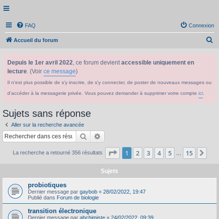
FAQ
Connexion
R
Accueil du forum
e
Depuis le 1er avril 2022
, ce forum devient
accessible uniquement en
c
lecture
. (Voir
ce message
)
h
Il n'est plus possible de s'y inscrire, de s'y connecter, de poster de nouveaux messages ou
e
d'accéder à la messagerie privée. Vous pouvez demander à supprimer votre compte
ici
.
r
c
Sujets sans réponse
h
Aller sur la recherche avancée
e
Rechercher
Recherche avancée
r
Page
1
sur
15
1
2
3
4
5
15
Sui
La recherche a retourné 356 résultats
…
Sujets
probiotiques
Dernier message par
gaybob
«
28/02/2022, 19:47
Publié dans
Forum de biologie
transition électronique
Dernier message par
abchimiste
«
24/02/2022, 09:39