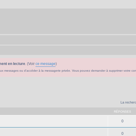
ent en lecture
. (Voir
ce message
)
ouveaux messages ou d'accéder à la messagerie privée. Vous pouvez demander à supprimer votre c
La recherc
RÉPONSES
0
0