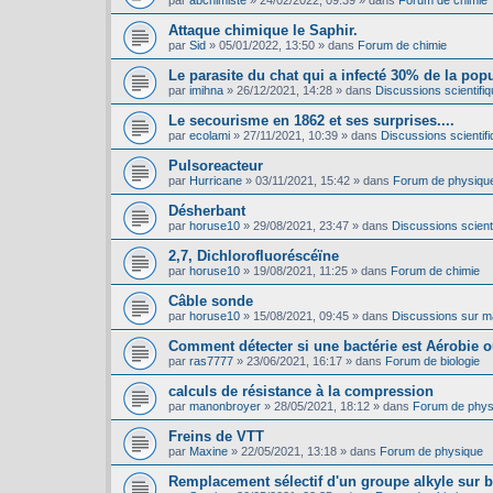
par
abchimiste
»
24/02/2022, 09:39
» dans
Forum de chimie
Attaque chimique le Saphir.
par
Sid
»
05/01/2022, 13:50
» dans
Forum de chimie
Le parasite du chat qui a infecté 30% de la pop
par
imihna
»
26/12/2021, 14:28
» dans
Discussions scientifiq
Le secourisme en 1862 et ses surprises....
par
ecolami
»
27/11/2021, 10:39
» dans
Discussions scientifi
Pulsoreacteur
par
Hurricane
»
03/11/2021, 15:42
» dans
Forum de physiqu
Désherbant
par
horuse10
»
29/08/2021, 23:47
» dans
Discussions scienti
2,7, Dichlorofluoréscéïne
par
horuse10
»
19/08/2021, 11:25
» dans
Forum de chimie
Câble sonde
par
horuse10
»
15/08/2021, 09:45
» dans
Discussions sur mat
Comment détecter si une bactérie est Aérobie 
par
ras7777
»
23/06/2021, 16:17
» dans
Forum de biologie
calculs de résistance à la compression
par
manonbroyer
»
28/05/2021, 18:12
» dans
Forum de phys
Freins de VTT
par
Maxine
»
22/05/2021, 13:18
» dans
Forum de physique
Remplacement sélectif d'un groupe alkyle sur 