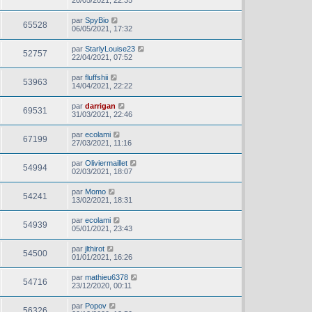
20/05/2021, 22:35
par
SpyBio
65528
06/05/2021, 17:32
par
StarlyLouise23
52757
22/04/2021, 07:52
par
fluffshii
53963
14/04/2021, 22:22
par
darrigan
69531
31/03/2021, 22:46
par
ecolami
67199
27/03/2021, 11:16
par
Oliviermaillet
54994
02/03/2021, 18:07
par
Momo
54241
13/02/2021, 18:31
par
ecolami
54939
05/01/2021, 23:43
par
jlthirot
54500
01/01/2021, 16:26
par
mathieu6378
54716
23/12/2020, 00:11
par
Popov
56326