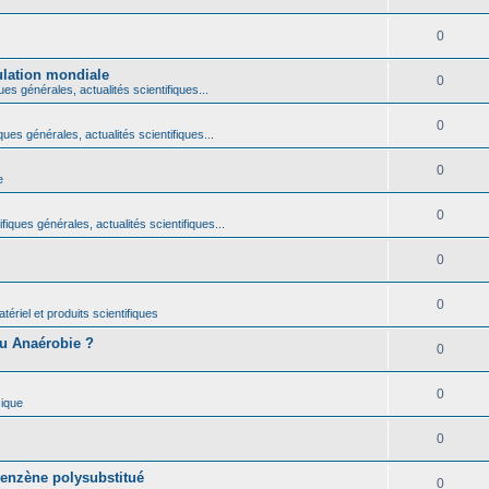
0
ulation mondiale
0
ues générales, actualités scientifiques...
0
ques générales, actualités scientifiques...
0
e
0
fiques générales, actualités scientifiques...
0
0
ériel et produits scientifiques
ou Anaérobie ?
0
0
ique
0
benzène polysubstitué
0