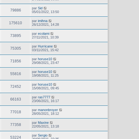
par
Sid
79886
05/01/2022, 13:50
par
imihna
175610
26/12/2021, 14:28
par
ecolami
73895
27/11/2021, 10:39
par
Hurricane
75305
03/11/2021, 15:42
par
horuse10
71856
29/08/2021, 23:47
par
horuse10
55816
19/08/2021, 11:25
par
horuse10
72452
15/08/2021, 09:45
par
ras7777
66163
23/06/2021, 16:17
par
manonbroyer
77018
28/05/2021, 18:12
par
Maxine
77358
22/05/2021, 13:18
par
Sergio
53224