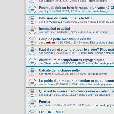
par
Sergio
»
20/05/2021, 22:35
» dans
Forum de chimie
Pourquoi doit-on faire le rappel d'un vaccin? C
par
SpyBio
»
06/05/2021, 17:32
» dans
Forum de biologie
Diffusion du neutron dans le MOX
par
StarlyLouise23
»
22/04/2021, 07:52
» dans
Forum de chi
hémiacétal et acétal
par
fluffshii
»
14/04/2021, 22:22
» dans
Forum de chimie
Coup de pelle mécanique céleste...
par
darrigan
»
31/03/2021, 22:46
» dans
Discussions scientif
Faut-il voir et entendre pour le croire? Plus mai
par
ecolami
»
27/03/2021, 11:16
» dans
Discussions scientifi
Aluminium et températures cryogéniques
par
Oliviermaillet
»
02/03/2021, 18:07
» dans
Forum de phys
Calcule de la charge nette
par
Momo
»
13/02/2021, 18:31
» dans
Forum de chimie
Le poids d'un moteur, la tension et sa puissance
par
ecolami
»
05/01/2021, 23:43
» dans
Forum de physique
Quel est le mouvement d'un crayon en relativit
par
jlthirot
»
01/01/2021, 16:26
» dans
Forum de physique
Fourier
par
mathieu6378
»
23/12/2020, 00:11
» dans
Forum de phys
FUSION FROIDE