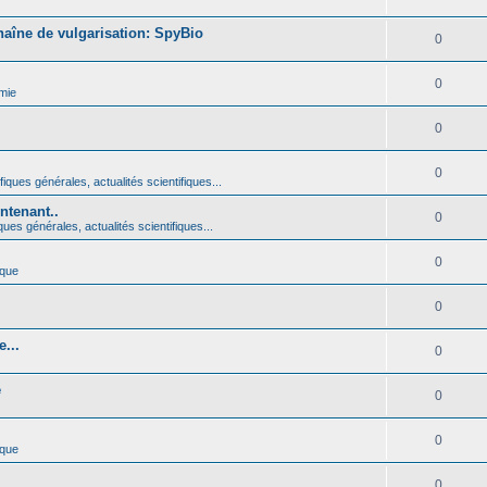
haîne de vulgarisation: SpyBio
0
0
mie
0
0
iques générales, actualités scientifiques...
ntenant..
0
ques générales, actualités scientifiques...
0
ique
0
...
0
é
0
0
ique
0