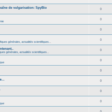
haîne de vulgarisation: SpyBio
0
0
mie
0
0
iques générales, actualités scientifiques...
ntenant..
0
ques générales, actualités scientifiques...
0
ique
0
...
0
é
0
0
ique
0