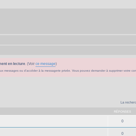
ent en lecture
. (Voir
ce message
)
ouveaux messages ou d'accéder à la messagerie privée. Vous pouvez demander à supprimer votre c
La recherc
RÉPONSES
0
0