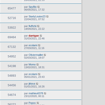
20/05/2021, 22:35
par
SpyBio
65477
06/05/2021, 17:32
par
StarlyLouise23
52716
22/04/2021, 07:52
par
fluffshii
53922
14/04/2021, 22:22
par
darrigan
69464
31/03/2021, 22:46
par
ecolami
67132
27/03/2021, 11:16
par
Oliviermaillet
54952
02/03/2021, 18:07
par
Momo
54198
13/02/2021, 18:31
par
ecolami
54893
05/01/2021, 23:43
par
jlthirot
54456
01/01/2021, 16:26
par
mathieu6378
54674
23/12/2020, 00:11
par
Popov
56272