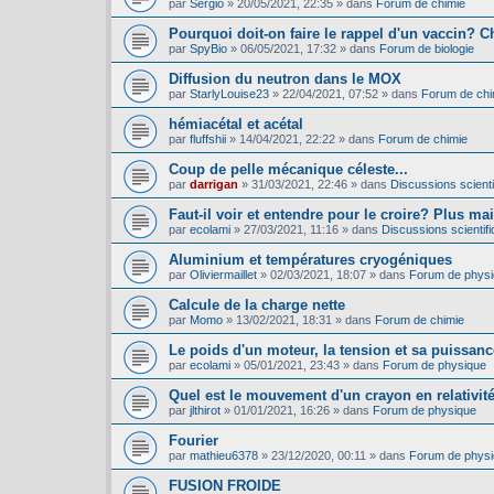
par
Sergio
»
20/05/2021, 22:35
» dans
Forum de chimie
Pourquoi doit-on faire le rappel d'un vaccin? C
par
SpyBio
»
06/05/2021, 17:32
» dans
Forum de biologie
Diffusion du neutron dans le MOX
par
StarlyLouise23
»
22/04/2021, 07:52
» dans
Forum de chi
hémiacétal et acétal
par
fluffshii
»
14/04/2021, 22:22
» dans
Forum de chimie
Coup de pelle mécanique céleste...
par
darrigan
»
31/03/2021, 22:46
» dans
Discussions scientif
Faut-il voir et entendre pour le croire? Plus mai
par
ecolami
»
27/03/2021, 11:16
» dans
Discussions scientifi
Aluminium et températures cryogéniques
par
Oliviermaillet
»
02/03/2021, 18:07
» dans
Forum de phys
Calcule de la charge nette
par
Momo
»
13/02/2021, 18:31
» dans
Forum de chimie
Le poids d'un moteur, la tension et sa puissance
par
ecolami
»
05/01/2021, 23:43
» dans
Forum de physique
Quel est le mouvement d'un crayon en relativit
par
jlthirot
»
01/01/2021, 16:26
» dans
Forum de physique
Fourier
par
mathieu6378
»
23/12/2020, 00:11
» dans
Forum de phys
FUSION FROIDE