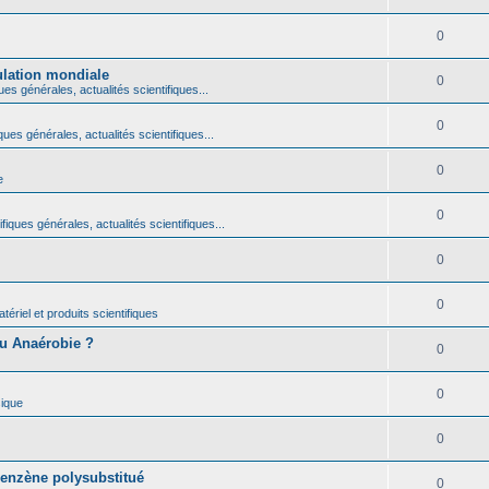
0
ulation mondiale
0
ues générales, actualités scientifiques...
0
ques générales, actualités scientifiques...
0
e
0
fiques générales, actualités scientifiques...
0
0
ériel et produits scientifiques
ou Anaérobie ?
0
0
ique
0
benzène polysubstitué
0