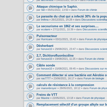
par
abchimiste
»
24/02/2022, 09:39
» dans
Forum de chimie
Attaque chimique le Saphir.
par
Sid
»
05/01/2022, 13:50
» dans
Forum de chimie
Le parasite du chat qui a infecté 30% de la pop
par
imihna
»
26/12/2021, 14:28
» dans
Discussions scientifiq
Le secourisme en 1862 et ses surprises....
par
ecolami
»
27/11/2021, 10:39
» dans
Discussions scientifi
Pulsoreacteur
par
Hurricane
»
03/11/2021, 15:42
» dans
Forum de physiqu
Désherbant
par
horuse10
»
29/08/2021, 23:47
» dans
Discussions scienti
2,7, Dichlorofluoréscéïne
par
horuse10
»
19/08/2021, 11:25
» dans
Forum de chimie
Câble sonde
par
horuse10
»
15/08/2021, 09:45
» dans
Discussions sur mat
Comment détecter si une bactérie est Aérobie 
par
ras7777
»
23/06/2021, 16:17
» dans
Forum de biologie
calculs de résistance à la compression
par
manonbroyer
»
28/05/2021, 18:12
» dans
Forum de phys
Freins de VTT
par
Maxine
»
22/05/2021, 13:18
» dans
Forum de physique
Remplacement sélectif d'un groupe alkyle sur 