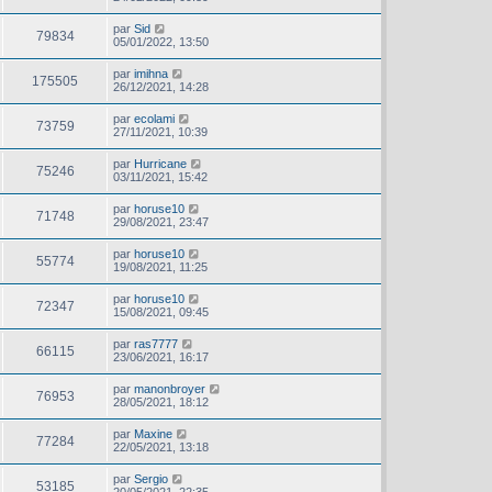
par
Sid
79834
05/01/2022, 13:50
par
imihna
175505
26/12/2021, 14:28
par
ecolami
73759
27/11/2021, 10:39
par
Hurricane
75246
03/11/2021, 15:42
par
horuse10
71748
29/08/2021, 23:47
par
horuse10
55774
19/08/2021, 11:25
par
horuse10
72347
15/08/2021, 09:45
par
ras7777
66115
23/06/2021, 16:17
par
manonbroyer
76953
28/05/2021, 18:12
par
Maxine
77284
22/05/2021, 13:18
par
Sergio
53185