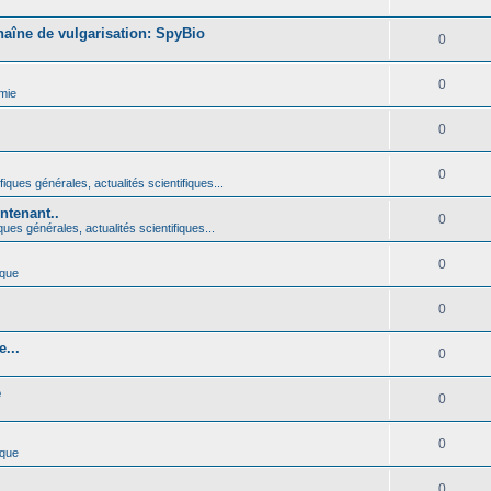
haîne de vulgarisation: SpyBio
0
0
mie
0
0
iques générales, actualités scientifiques...
ntenant..
0
ques générales, actualités scientifiques...
0
ique
0
...
0
é
0
0
ique
0