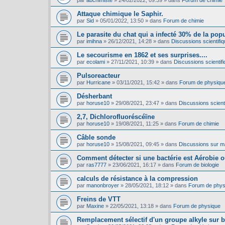
par
abchimiste
»
24/02/2022, 09:39
» dans
Forum de chimie
Attaque chimique le Saphir.
par
Sid
»
05/01/2022, 13:50
» dans
Forum de chimie
Le parasite du chat qui a infecté 30% de la pop
par
imihna
»
26/12/2021, 14:28
» dans
Discussions scientifiq
Le secourisme en 1862 et ses surprises....
par
ecolami
»
27/11/2021, 10:39
» dans
Discussions scientifi
Pulsoreacteur
par
Hurricane
»
03/11/2021, 15:42
» dans
Forum de physiqu
Désherbant
par
horuse10
»
29/08/2021, 23:47
» dans
Discussions scienti
2,7, Dichlorofluoréscéïne
par
horuse10
»
19/08/2021, 11:25
» dans
Forum de chimie
Câble sonde
par
horuse10
»
15/08/2021, 09:45
» dans
Discussions sur mat
Comment détecter si une bactérie est Aérobie 
par
ras7777
»
23/06/2021, 16:17
» dans
Forum de biologie
calculs de résistance à la compression
par
manonbroyer
»
28/05/2021, 18:12
» dans
Forum de phys
Freins de VTT
par
Maxine
»
22/05/2021, 13:18
» dans
Forum de physique
Remplacement sélectif d'un groupe alkyle sur 