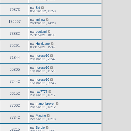
par
Sid
79873
05/01/2022, 13:50
par
imihna
175597
26/12/2021, 14:28
par
ecolami
73882
27/11/2021, 10:39
par
Hurricane
75291
03/11/2021, 15:42
par
horuse10
71844
29/08/2021, 23:47
par
horuse10
55805
19/08/2021, 11:25
par
horuse10
72442
15/08/2021, 09:45
par
ras7777
66152
23/06/2021, 16:17
par
manonbroyer
77002
28/05/2021, 18:12
par
Maxine
77342
22/05/2021, 13:18
par
Sergio
53215