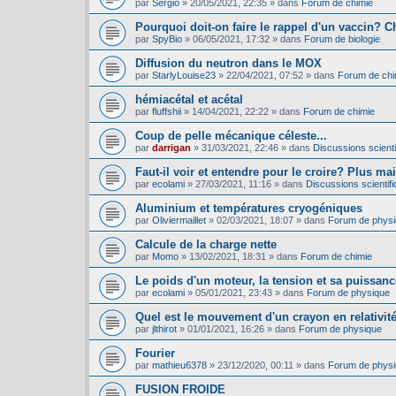
par
Sergio
»
20/05/2021, 22:35
» dans
Forum de chimie
Pourquoi doit-on faire le rappel d'un vaccin? C
par
SpyBio
»
06/05/2021, 17:32
» dans
Forum de biologie
Diffusion du neutron dans le MOX
par
StarlyLouise23
»
22/04/2021, 07:52
» dans
Forum de chi
hémiacétal et acétal
par
fluffshii
»
14/04/2021, 22:22
» dans
Forum de chimie
Coup de pelle mécanique céleste...
par
darrigan
»
31/03/2021, 22:46
» dans
Discussions scientif
Faut-il voir et entendre pour le croire? Plus mai
par
ecolami
»
27/03/2021, 11:16
» dans
Discussions scientifi
Aluminium et températures cryogéniques
par
Oliviermaillet
»
02/03/2021, 18:07
» dans
Forum de phys
Calcule de la charge nette
par
Momo
»
13/02/2021, 18:31
» dans
Forum de chimie
Le poids d'un moteur, la tension et sa puissance
par
ecolami
»
05/01/2021, 23:43
» dans
Forum de physique
Quel est le mouvement d'un crayon en relativit
par
jlthirot
»
01/01/2021, 16:26
» dans
Forum de physique
Fourier
par
mathieu6378
»
23/12/2020, 00:11
» dans
Forum de phys
FUSION FROIDE