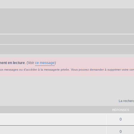
ent en lecture
. (Voir
ce message
)
ouveaux messages ou d'accéder à la messagerie privée. Vous pouvez demander à supprimer votre c
La recherc
RÉPONSES
0
0