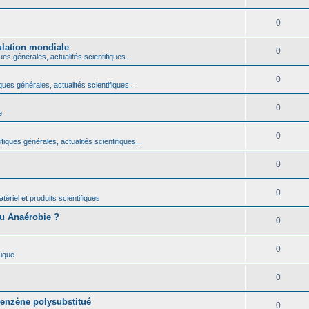
0
ulation mondiale
0
ues générales, actualités scientifiques...
0
ques générales, actualités scientifiques...
0
e
0
fiques générales, actualités scientifiques...
0
0
ériel et produits scientifiques
ou Anaérobie ?
0
0
ique
0
benzène polysubstitué
0