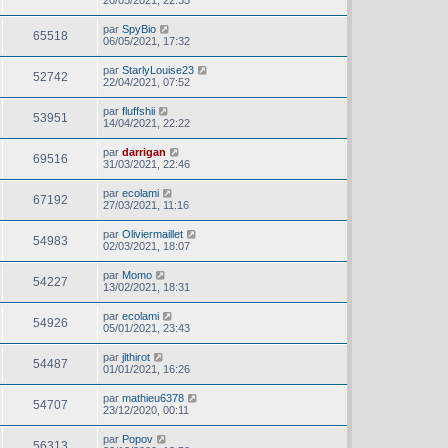
20/05/2021, 22:35
par
SpyBio
65518
06/05/2021, 17:32
par
StarlyLouise23
52742
22/04/2021, 07:52
par
fluffshii
53951
14/04/2021, 22:22
par
darrigan
69516
31/03/2021, 22:46
par
ecolami
67192
27/03/2021, 11:16
par
Oliviermaillet
54983
02/03/2021, 18:07
par
Momo
54227
13/02/2021, 18:31
par
ecolami
54926
05/01/2021, 23:43
par
jlthirot
54487
01/01/2021, 16:26
par
mathieu6378
54707
23/12/2020, 00:11
par
Popov
56313