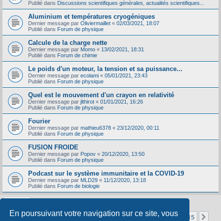
Publié dans
Discussions scientifiques générales, actualités scientifiques...
Aluminium et températures cryogéniques
Dernier message par
Oliviermaillet
«
02/03/2021, 18:07
Publié dans
Forum de physique
Calcule de la charge nette
Dernier message par
Momo
«
13/02/2021, 18:31
Publié dans
Forum de chimie
Le poids d'un moteur, la tension et sa puissance...
Dernier message par
ecolami
«
05/01/2021, 23:43
Publié dans
Forum de physique
Quel est le mouvement d'un crayon en relativité
Dernier message par
jlthirot
«
01/01/2021, 16:26
Publié dans
Forum de physique
Fourier
Dernier message par
mathieu6378
«
23/12/2020, 00:11
Publié dans
Forum de physique
FUSION FROIDE
Dernier message par
Popov
«
20/12/2020, 13:50
Publié dans
Forum de physique
Podcast sur le système immunitaire et la COVID-19
Dernier message par
MLD29
«
11/12/2020, 13:18
Publié dans
Forum de biologie
En poursuivant votre navigation sur ce site, vous
Page
1
sur
15
1
2
3
4
5
15
Sui
La recherche a retourné 356 résultats
…