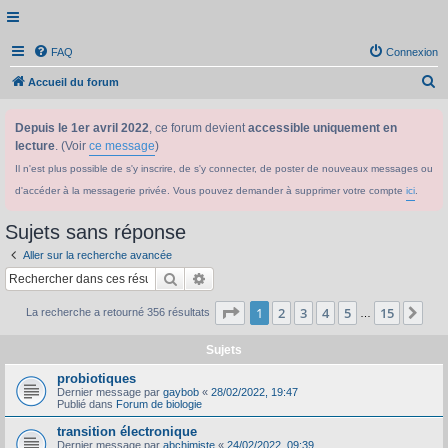
FAQ
Connexion
R
Accueil du forum
e
Depuis le 1er avril 2022
, ce forum devient
accessible uniquement en
c
lecture
. (Voir
ce message
)
h
Il n'est plus possible de s'y inscrire, de s'y connecter, de poster de nouveaux messages ou
e
d'accéder à la messagerie privée. Vous pouvez demander à supprimer votre compte
ici
.
r
c
Sujets sans réponse
h
Aller sur la recherche avancée
e
Rechercher
Recherche avancée
r
Page
1
sur
15
1
2
3
4
5
15
Sui
La recherche a retourné 356 résultats
…
Sujets
probiotiques
Dernier message par
gaybob
«
28/02/2022, 19:47
Publié dans
Forum de biologie
transition électronique
Dernier message par
abchimiste
«
24/02/2022, 09:39