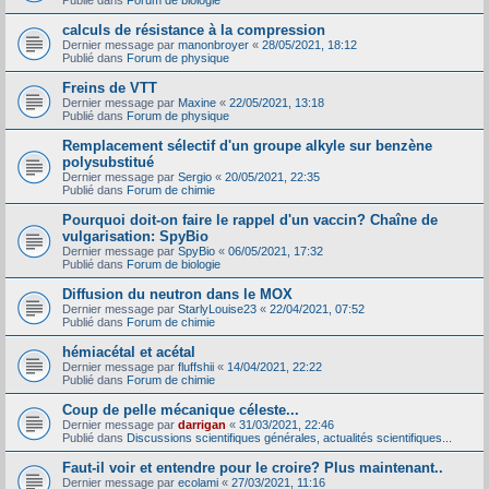
Publié dans
Forum de biologie
calculs de résistance à la compression
Dernier message par
manonbroyer
«
28/05/2021, 18:12
Publié dans
Forum de physique
Freins de VTT
Dernier message par
Maxine
«
22/05/2021, 13:18
Publié dans
Forum de physique
Remplacement sélectif d'un groupe alkyle sur benzène
polysubstitué
Dernier message par
Sergio
«
20/05/2021, 22:35
Publié dans
Forum de chimie
Pourquoi doit-on faire le rappel d'un vaccin? Chaîne de
vulgarisation: SpyBio
Dernier message par
SpyBio
«
06/05/2021, 17:32
Publié dans
Forum de biologie
Diffusion du neutron dans le MOX
Dernier message par
StarlyLouise23
«
22/04/2021, 07:52
Publié dans
Forum de chimie
hémiacétal et acétal
Dernier message par
fluffshii
«
14/04/2021, 22:22
Publié dans
Forum de chimie
Coup de pelle mécanique céleste...
Dernier message par
darrigan
«
31/03/2021, 22:46
Publié dans
Discussions scientifiques générales, actualités scientifiques...
Faut-il voir et entendre pour le croire? Plus maintenant..
Dernier message par
ecolami
«
27/03/2021, 11:16