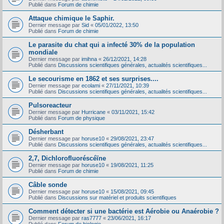
Publié dans
Forum de chimie
Attaque chimique le Saphir.
Dernier message par
Sid
«
05/01/2022, 13:50
Publié dans
Forum de chimie
Le parasite du chat qui a infecté 30% de la population
mondiale
Dernier message par
imihna
«
26/12/2021, 14:28
Publié dans
Discussions scientifiques générales, actualités scientifiques...
Le secourisme en 1862 et ses surprises....
Dernier message par
ecolami
«
27/11/2021, 10:39
Publié dans
Discussions scientifiques générales, actualités scientifiques...
Pulsoreacteur
Dernier message par
Hurricane
«
03/11/2021, 15:42
Publié dans
Forum de physique
Désherbant
Dernier message par
horuse10
«
29/08/2021, 23:47
Publié dans
Discussions scientifiques générales, actualités scientifiques...
2,7, Dichlorofluoréscéïne
Dernier message par
horuse10
«
19/08/2021, 11:25
Publié dans
Forum de chimie
Câble sonde
Dernier message par
horuse10
«
15/08/2021, 09:45
Publié dans
Discussions sur matériel et produits scientifiques
Comment détecter si une bactérie est Aérobie ou Anaérobie ?
Dernier message par
ras7777
«
23/06/2021, 16:17