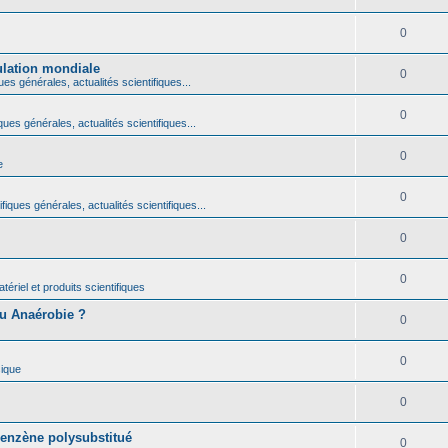
0
ulation mondiale
0
ues générales, actualités scientifiques...
0
ques générales, actualités scientifiques...
0
e
0
fiques générales, actualités scientifiques...
0
0
ériel et produits scientifiques
ou Anaérobie ?
0
0
ique
0
benzène polysubstitué
0