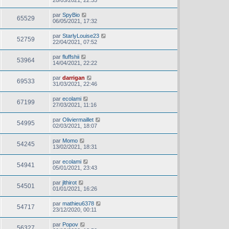
20/05/2021, 22:35
par
SpyBio
65529
06/05/2021, 17:32
par
StarlyLouise23
52759
22/04/2021, 07:52
par
fluffshii
53964
14/04/2021, 22:22
par
darrigan
69533
31/03/2021, 22:46
par
ecolami
67199
27/03/2021, 11:16
par
Oliviermaillet
54995
02/03/2021, 18:07
par
Momo
54245
13/02/2021, 18:31
par
ecolami
54941
05/01/2021, 23:43
par
jlthirot
54501
01/01/2021, 16:26
par
mathieu6378
54717
23/12/2020, 00:11
par
Popov
56327