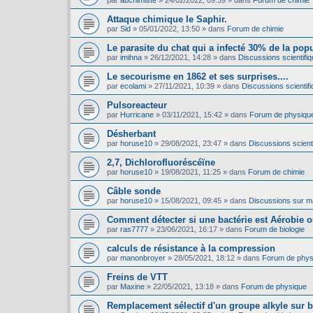
par
abchimiste
»
24/02/2022, 09:39
» dans
Forum de chimie
Attaque chimique le Saphir.
par
Sid
»
05/01/2022, 13:50
» dans
Forum de chimie
Le parasite du chat qui a infecté 30% de la pop
par
imihna
»
26/12/2021, 14:28
» dans
Discussions scientifiq
Le secourisme en 1862 et ses surprises....
par
ecolami
»
27/11/2021, 10:39
» dans
Discussions scientifi
Pulsoreacteur
par
Hurricane
»
03/11/2021, 15:42
» dans
Forum de physiqu
Désherbant
par
horuse10
»
29/08/2021, 23:47
» dans
Discussions scienti
2,7, Dichlorofluoréscéïne
par
horuse10
»
19/08/2021, 11:25
» dans
Forum de chimie
Câble sonde
par
horuse10
»
15/08/2021, 09:45
» dans
Discussions sur mat
Comment détecter si une bactérie est Aérobie 
par
ras7777
»
23/06/2021, 16:17
» dans
Forum de biologie
calculs de résistance à la compression
par
manonbroyer
»
28/05/2021, 18:12
» dans
Forum de phys
Freins de VTT
par
Maxine
»
22/05/2021, 13:18
» dans
Forum de physique
Remplacement sélectif d'un groupe alkyle sur 