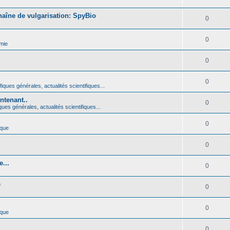
haîne de vulgarisation: SpyBio
0
0
mie
0
0
iques générales, actualités scientifiques...
ntenant..
0
ques générales, actualités scientifiques...
0
ique
0
...
0
é
0
0
ique
0