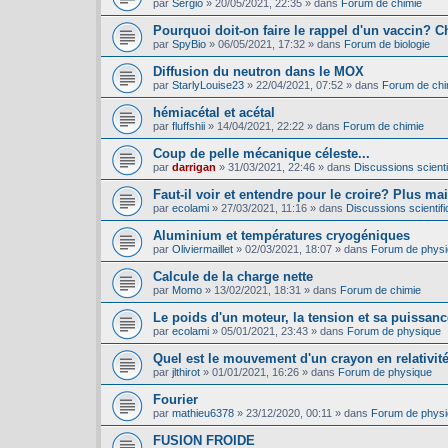
par
Sergio
»
20/05/2021, 22:35
» dans
Forum de chimie
Pourquoi doit-on faire le rappel d'un vaccin? C
par
SpyBio
»
06/05/2021, 17:32
» dans
Forum de biologie
Diffusion du neutron dans le MOX
par
StarlyLouise23
»
22/04/2021, 07:52
» dans
Forum de chi
hémiacétal et acétal
par
fluffshii
»
14/04/2021, 22:22
» dans
Forum de chimie
Coup de pelle mécanique céleste...
par
darrigan
»
31/03/2021, 22:46
» dans
Discussions scientif
Faut-il voir et entendre pour le croire? Plus mai
par
ecolami
»
27/03/2021, 11:16
» dans
Discussions scientifi
Aluminium et températures cryogéniques
par
Oliviermaillet
»
02/03/2021, 18:07
» dans
Forum de phys
Calcule de la charge nette
par
Momo
»
13/02/2021, 18:31
» dans
Forum de chimie
Le poids d'un moteur, la tension et sa puissance
par
ecolami
»
05/01/2021, 23:43
» dans
Forum de physique
Quel est le mouvement d'un crayon en relativit
par
jlthirot
»
01/01/2021, 16:26
» dans
Forum de physique
Fourier
par
mathieu6378
»
23/12/2020, 00:11
» dans
Forum de phys
FUSION FROIDE