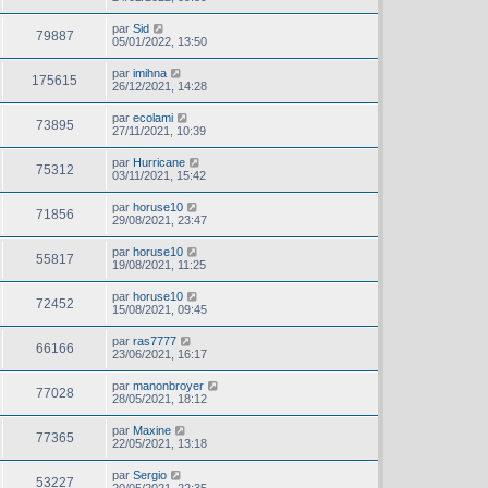
par
Sid
79887
05/01/2022, 13:50
par
imihna
175615
26/12/2021, 14:28
par
ecolami
73895
27/11/2021, 10:39
par
Hurricane
75312
03/11/2021, 15:42
par
horuse10
71856
29/08/2021, 23:47
par
horuse10
55817
19/08/2021, 11:25
par
horuse10
72452
15/08/2021, 09:45
par
ras7777
66166
23/06/2021, 16:17
par
manonbroyer
77028
28/05/2021, 18:12
par
Maxine
77365
22/05/2021, 13:18
par
Sergio
53227