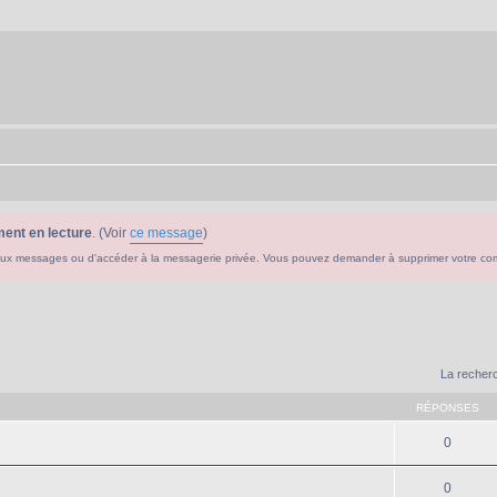
ent en lecture
. (Voir
ce message
)
ouveaux messages ou d'accéder à la messagerie privée. Vous pouvez demander à supprimer votre c
La recherc
RÉPONSES
0
0