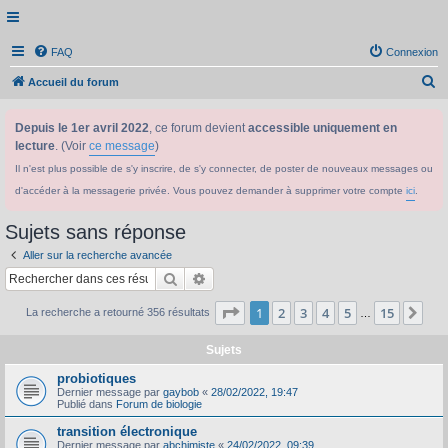
FAQ
Connexion
R
Accueil du forum
e
Depuis le 1er avril 2022
, ce forum devient
accessible uniquement en
c
lecture
. (Voir
ce message
)
h
Il n'est plus possible de s'y inscrire, de s'y connecter, de poster de nouveaux messages ou
e
d'accéder à la messagerie privée. Vous pouvez demander à supprimer votre compte
ici
.
r
c
Sujets sans réponse
h
Aller sur la recherche avancée
e
Rechercher
Recherche avancée
r
Page
1
sur
15
1
2
3
4
5
15
Sui
La recherche a retourné 356 résultats
…
Sujets
probiotiques
Dernier message par
gaybob
«
28/02/2022, 19:47
Publié dans
Forum de biologie
transition électronique
Dernier message par
abchimiste
«
24/02/2022, 09:39