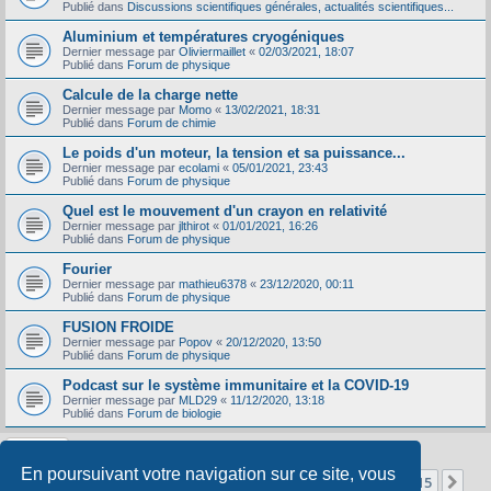
Publié dans
Discussions scientifiques générales, actualités scientifiques...
Aluminium et températures cryogéniques
Dernier message par
Oliviermaillet
«
02/03/2021, 18:07
Publié dans
Forum de physique
Calcule de la charge nette
Dernier message par
Momo
«
13/02/2021, 18:31
Publié dans
Forum de chimie
Le poids d'un moteur, la tension et sa puissance...
Dernier message par
ecolami
«
05/01/2021, 23:43
Publié dans
Forum de physique
Quel est le mouvement d'un crayon en relativité
Dernier message par
jlthirot
«
01/01/2021, 16:26
Publié dans
Forum de physique
Fourier
Dernier message par
mathieu6378
«
23/12/2020, 00:11
Publié dans
Forum de physique
FUSION FROIDE
Dernier message par
Popov
«
20/12/2020, 13:50
Publié dans
Forum de physique
Podcast sur le système immunitaire et la COVID-19
Dernier message par
MLD29
«
11/12/2020, 13:18
Publié dans
Forum de biologie
En poursuivant votre navigation sur ce site, vous
Page
1
sur
15
1
2
3
4
5
15
Sui
La recherche a retourné 356 résultats
…