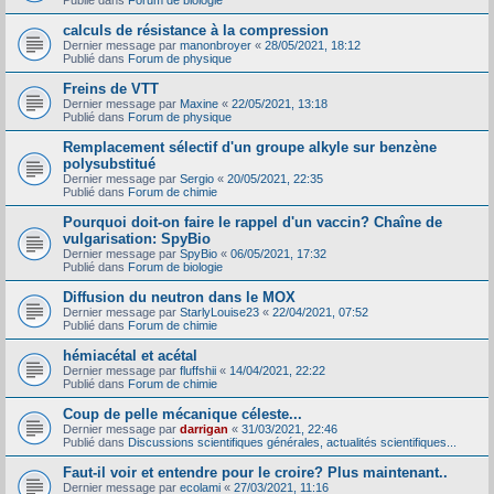
Publié dans
Forum de biologie
calculs de résistance à la compression
Dernier message par
manonbroyer
«
28/05/2021, 18:12
Publié dans
Forum de physique
Freins de VTT
Dernier message par
Maxine
«
22/05/2021, 13:18
Publié dans
Forum de physique
Remplacement sélectif d'un groupe alkyle sur benzène
polysubstitué
Dernier message par
Sergio
«
20/05/2021, 22:35
Publié dans
Forum de chimie
Pourquoi doit-on faire le rappel d'un vaccin? Chaîne de
vulgarisation: SpyBio
Dernier message par
SpyBio
«
06/05/2021, 17:32
Publié dans
Forum de biologie
Diffusion du neutron dans le MOX
Dernier message par
StarlyLouise23
«
22/04/2021, 07:52
Publié dans
Forum de chimie
hémiacétal et acétal
Dernier message par
fluffshii
«
14/04/2021, 22:22
Publié dans
Forum de chimie
Coup de pelle mécanique céleste...
Dernier message par
darrigan
«
31/03/2021, 22:46
Publié dans
Discussions scientifiques générales, actualités scientifiques...
Faut-il voir et entendre pour le croire? Plus maintenant..
Dernier message par
ecolami
«
27/03/2021, 11:16