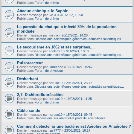
Publié dans
Forum de chimie
Attaque chimique le Saphir.
Dernier message par
Sid
«
05/01/2022, 13:50
Publié dans
Forum de chimie
Le parasite du chat qui a infecté 30% de la population
mondiale
Dernier message par
imihna
«
26/12/2021, 14:28
Publié dans
Discussions scientifiques générales, actualités scientifiques...
Le secourisme en 1862 et ses surprises....
Dernier message par
ecolami
«
27/11/2021, 10:39
Publié dans
Discussions scientifiques générales, actualités scientifiques...
Pulsoreacteur
Dernier message par
Hurricane
«
03/11/2021, 15:42
Publié dans
Forum de physique
Désherbant
Dernier message par
horuse10
«
29/08/2021, 23:47
Publié dans
Discussions scientifiques générales, actualités scientifiques...
2,7, Dichlorofluoréscéïne
Dernier message par
horuse10
«
19/08/2021, 11:25
Publié dans
Forum de chimie
Câble sonde
Dernier message par
horuse10
«
15/08/2021, 09:45
Publié dans
Discussions sur matériel et produits scientifiques
Comment détecter si une bactérie est Aérobie ou Anaérobie ?
Dernier message par
ras7777
«
23/06/2021, 16:17