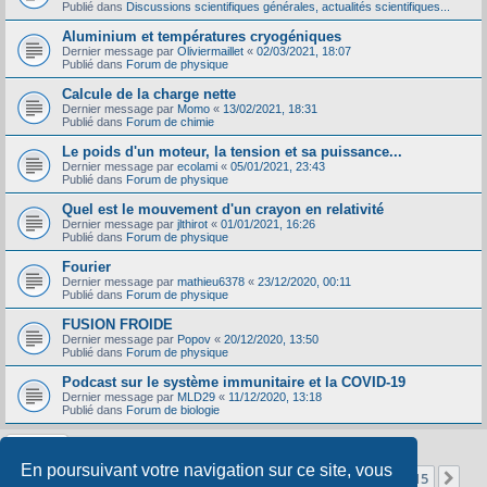
Publié dans
Discussions scientifiques générales, actualités scientifiques...
Aluminium et températures cryogéniques
Dernier message par
Oliviermaillet
«
02/03/2021, 18:07
Publié dans
Forum de physique
Calcule de la charge nette
Dernier message par
Momo
«
13/02/2021, 18:31
Publié dans
Forum de chimie
Le poids d'un moteur, la tension et sa puissance...
Dernier message par
ecolami
«
05/01/2021, 23:43
Publié dans
Forum de physique
Quel est le mouvement d'un crayon en relativité
Dernier message par
jlthirot
«
01/01/2021, 16:26
Publié dans
Forum de physique
Fourier
Dernier message par
mathieu6378
«
23/12/2020, 00:11
Publié dans
Forum de physique
FUSION FROIDE
Dernier message par
Popov
«
20/12/2020, 13:50
Publié dans
Forum de physique
Podcast sur le système immunitaire et la COVID-19
Dernier message par
MLD29
«
11/12/2020, 13:18
Publié dans
Forum de biologie
En poursuivant votre navigation sur ce site, vous
Page
1
sur
15
1
2
3
4
5
15
Sui
La recherche a retourné 356 résultats
…