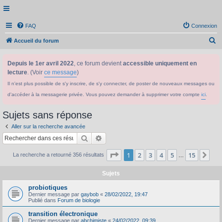
FAQ
Connexion
R
Accueil du forum
e
Depuis le 1er avril 2022
, ce forum devient
accessible uniquement en
c
lecture
. (Voir
ce message
)
h
Il n'est plus possible de s'y inscrire, de s'y connecter, de poster de nouveaux messages ou
e
d'accéder à la messagerie privée. Vous pouvez demander à supprimer votre compte
ici
.
r
c
Sujets sans réponse
h
Aller sur la recherche avancée
e
Rechercher
Recherche avancée
r
Page
1
sur
15
1
2
3
4
5
15
Sui
La recherche a retourné 356 résultats
…
Sujets
probiotiques
Dernier message par
gaybob
«
28/02/2022, 19:47
Publié dans
Forum de biologie
transition électronique
Dernier message par
abchimiste
«
24/02/2022, 09:39