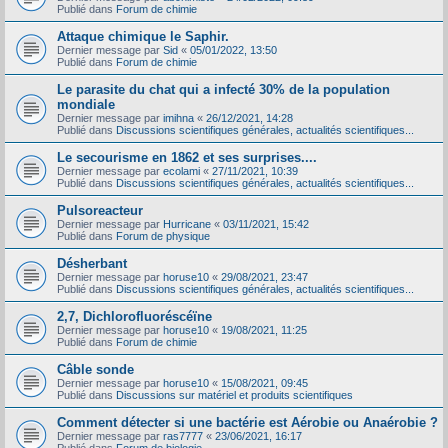
Publié dans
Forum de chimie
Attaque chimique le Saphir.
Dernier message par
Sid
«
05/01/2022, 13:50
Publié dans
Forum de chimie
Le parasite du chat qui a infecté 30% de la population
mondiale
Dernier message par
imihna
«
26/12/2021, 14:28
Publié dans
Discussions scientifiques générales, actualités scientifiques...
Le secourisme en 1862 et ses surprises....
Dernier message par
ecolami
«
27/11/2021, 10:39
Publié dans
Discussions scientifiques générales, actualités scientifiques...
Pulsoreacteur
Dernier message par
Hurricane
«
03/11/2021, 15:42
Publié dans
Forum de physique
Désherbant
Dernier message par
horuse10
«
29/08/2021, 23:47
Publié dans
Discussions scientifiques générales, actualités scientifiques...
2,7, Dichlorofluoréscéïne
Dernier message par
horuse10
«
19/08/2021, 11:25
Publié dans
Forum de chimie
Câble sonde
Dernier message par
horuse10
«
15/08/2021, 09:45
Publié dans
Discussions sur matériel et produits scientifiques
Comment détecter si une bactérie est Aérobie ou Anaérobie ?
Dernier message par
ras7777
«
23/06/2021, 16:17