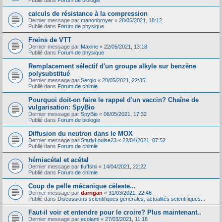
Publié dans
Forum de biologie
calculs de résistance à la compression
Dernier message par
manonbroyer
«
28/05/2021, 18:12
Publié dans
Forum de physique
Freins de VTT
Dernier message par
Maxine
«
22/05/2021, 13:18
Publié dans
Forum de physique
Remplacement sélectif d'un groupe alkyle sur benzène
polysubstitué
Dernier message par
Sergio
«
20/05/2021, 22:35
Publié dans
Forum de chimie
Pourquoi doit-on faire le rappel d'un vaccin? Chaîne de
vulgarisation: SpyBio
Dernier message par
SpyBio
«
06/05/2021, 17:32
Publié dans
Forum de biologie
Diffusion du neutron dans le MOX
Dernier message par
StarlyLouise23
«
22/04/2021, 07:52
Publié dans
Forum de chimie
hémiacétal et acétal
Dernier message par
fluffshii
«
14/04/2021, 22:22
Publié dans
Forum de chimie
Coup de pelle mécanique céleste...
Dernier message par
darrigan
«
31/03/2021, 22:46
Publié dans
Discussions scientifiques générales, actualités scientifiques...
Faut-il voir et entendre pour le croire? Plus maintenant..
Dernier message par
ecolami
«
27/03/2021, 11:16